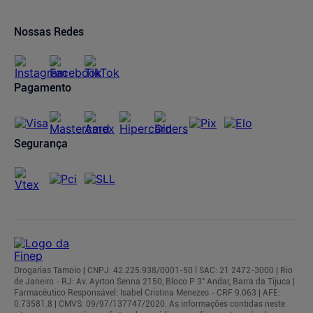
Ofertas de Imóveis
Prazos de Entrega
Trocas e Devoluções
Nossas Redes
Cancelamento de Pedidos
Regulamentos
Pagamento
Segurança
Drogarias Tamoio | CNPJ: 42.225.938/0001-50 l SAC: 21 2472-3000 | Rio
de Janeiro - RJ: Av. Ayrton Senna 2150, Bloco P 3° Andar, Barra da Tijuca |
Farmacêutico Responsável: Isabel Cristina Menezes - CRF 9.063 | AFE:
0.73581.8 | CMVS: 09/97/137747/2020. As informações contidas neste