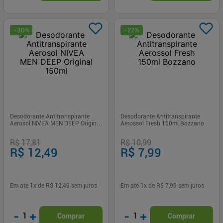
-
30
%
-
27
%
Desodorante Antitranspirante
Desodorante Antitranspirante
Aerosol NIVEA MEN DEEP Original
Aerossol Fresh 150ml Bozzano
150ml
R$ 17,81
R$ 10,99
R$ 12,49
R$ 7,99
Em até
1
x de
R$ 12,49
sem juros
Em até
1
x de
R$ 7,99
sem juros
-
+
-
+
1
1
Comprar
Comprar