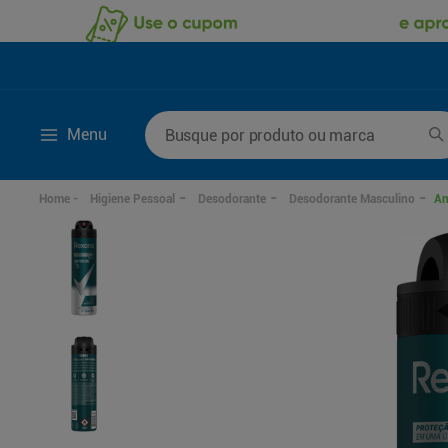
Busque por produto ou marca
Menu
Termos mais buscados
Higiene Pessoal
Desodorante
Desodorante Masculino
An
1
º
lenço umedecido
6
º
fralda g
2
º
fralda
7
º
kit shampoo condi
3
º
desodorante
8
º
shampoo
4
º
sabonete líquido
9
º
fralda xxg
5
º
fralda xg
10
º
sabonete