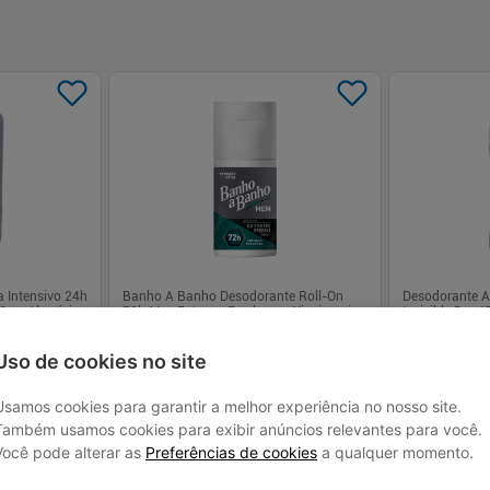
 Intensivo 24h
Banho A Banho Desodorante Roll-On
Desodorante An
Sem Alumínio
72h Men Extreme Fresh com Niacinamida
Invisible Dry 
e Hialurônico
R$ 6,99
R$ 27,
Uso de cookies no site
Usamos cookies para garantir a melhor experiência no nosso site.
Também usamos cookies para exibir anúncios relevantes para você.
Você pode alterar as
Preferências de cookies
a qualquer momento.
 juros
Em até
1
x de
R$ 6,99
sem juros
Em até
1
x de
R