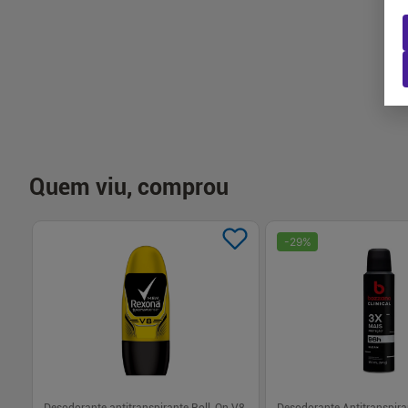
-
+
-
+
1
1
Comprar
Com
Quem viu, comprou
-
29
%