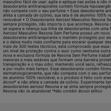
masculino fácil de usar: agite e aplique nas axilas a não
desodorante antitranspirante contém fórmula hipoalergê
não compete com o seu perfume • Esse desodorante anti
afeta a camada de ozônio, sua lata é de alumínio 100% re
renovável • O Desodorante Aerosol Masculino Rexona S
sempre protegido, não importa o que aconteça. Rexona
se supera e relança sua linha de desodorantes com uma 
Aerosol Masculino Rexona Sem Perfume possui um novo e 
desodorante antitranspirante o mantém protegido por at
e o deixa muito mais confiante para encarar qualquer des
mais de 300 testes técnicos, está comprovado que essa n
um nível de proteção contra o suor como nenhuma outra 
nova e exclusiva fórmula de Rexona Sem Perfume trabal
menores e mais estáveis que formam uma barreira proteto
transpiração e o mau odor, mantendo você seco, refres
e por muito mais tempo. Esse desodorante contém fórmu
dermatologicamente, que não compete com o seu perfume
de alumínio 100% reciclável, e o produto é feito com ene
álcool* e não afeta a camada de ozônio. Experimente ta
desodorantes aerosol Rexona e se sinta sempre protegid
Rexona não te abandona! *Não contém álcool etílico