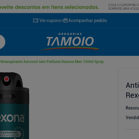
Ver cupons
Acompanhar pedido
titranspirante Aerossol sem Perfume Rexona Men 150ml Spray
cionador
Ant
Rex
Rexon
Vendid