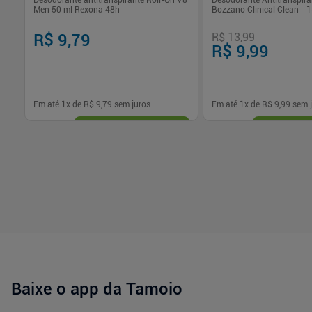
Desodorante antitranspirante Roll-On V8
Desodorante Antitranspira
Men 50 ml Rexona 48h
Bozzano Clinical Clean - 
R$ 9,79
R$ 13,99
R$ 9,99
Em até
1
x de
R$ 9,79
sem juros
Em até
1
x de
R$ 9,99
sem j
-
+
-
+
1
1
Comprar
Com
Baixe o app da Tamoio