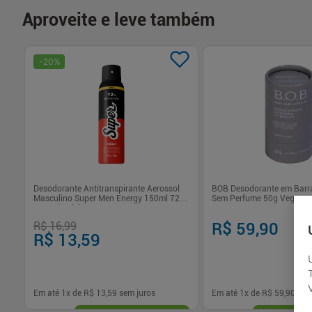
Aproveite e leve também
-
20
%
tal
Desodorante Antitranspirante Aerossol
BOB Desodorante em Barra
Masculino Super Men Energy 150ml 72h
Sem Perfume 50g Vegano 
Sem Alumínio
R$ 16,99
R$ 59,90
R$ 13,59
Em até
1
x de
R$ 13,59
sem juros
Em até
1
x de
R$ 59,90
sem