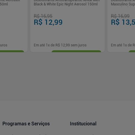
nte Aerossol
Desodorante Antitranspirante Nivea Men
Desodorante An
150ml
Black & White Epic Night Aerosol 150ml
Masculino Sup
Sem Alumínio
R$ 16,95
R$ 16,99
R$ 12,99
R$ 13,
uros
Em até
1
x de
R$ 12,99
sem juros
Em até
1
x de
R
-
+
-
+
1
1
prar
Comprar
Programas e Serviços
Institucional