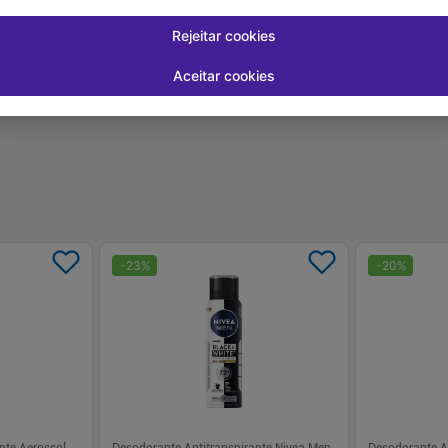
-
+
-
+
1
1
prar
Comprar
Rejeitar cookies
Aceitar cookies
-
23
%
-
20
%