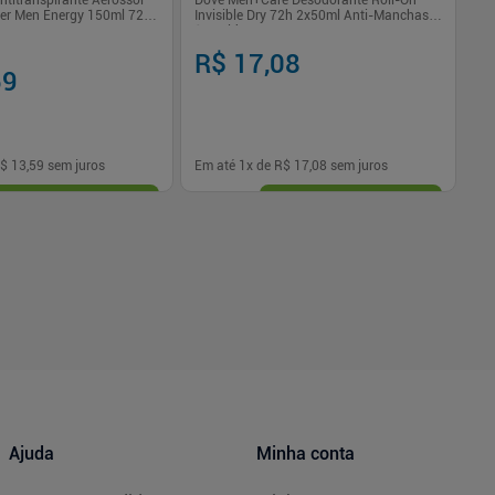
titranspirante Aerossol
Dove Men+Care Desodorante Roll-On
De
er Men Energy 150ml 72h
Invisible Dry 72h 2x50ml Anti-Manchas
Ta
1/4 Hidratante
R$ 17,08
R
59
$ 13,59
sem juros
Em até
1
x de
R$ 17,08
sem juros
Em
-
+
1
Comprar
Comprar
Ajuda
Minha conta