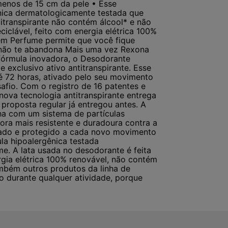
 menos de 15 cm da pele • Esse
nica dermatologicamente testada que
transpirante não contém álcool* e não
ciclável, feito com energia elétrica 100%
em Perfume permite que você fique
 não te abandona Mais uma vez Rexona
fórmula inovadora, o Desodorante
exclusivo ativo antitranspirante. Esse
é 72 horas, ativado pelo seu movimento
afio. Com o registro de 16 patentes e
ova tecnologia antitranspirante entrega
proposta regular já entregou antes. A
ha com um sistema de partículas
ra mais resistente e duradoura contra a
cado e protegido a cada novo movimento
la hipoalergênica testada
. A lata usada no desodorante é feita
rgia elétrica 100% renovável, não contém
mbém outros produtos da linha de
o durante qualquer atividade, porque