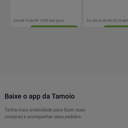
Em até
1
x de
R$ 13,99
sem juros
Em até
3
x de
R$ 93,33
sem
-
+
-
+
1
1
Comprar
Com
Baixe o app da Tamoio
Tenha mais praticidade para fazer suas
compras e acompanhar seus pedidos