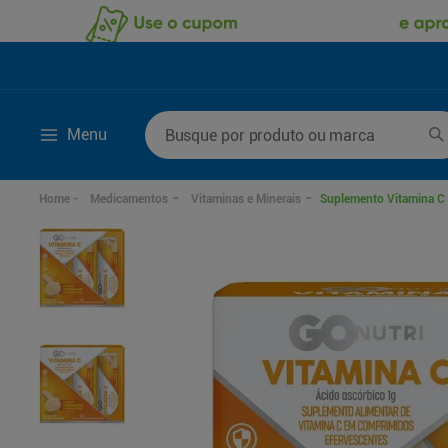
Busque por produto ou marca
Menu
Termos mais buscados
Medicamentos
Vitaminas e Minerais
Suplemento Vitamina C
1
º
fralda
6
º
kit shampoo condi
2
º
desodorante
7
º
fralda xxg
3
º
sabonete líquido
8
º
mounjaro
4
º
fralda xg
9
º
shampoo
5
º
fralda g
10
º
sabonete