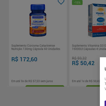
-
15
%
Suplemento Cúrcuma Catarinense
Suplemento Vitamina D3 
Nutrição 130mg Cápsula 60 Unidades
15000UI Cápsulas 4 Unid
R$ 172,60
R$ 59,32
R$ 50,42
Em até
3
x de
R$ 57,53
sem juros
Em até
1
x de
R$ 50,42
sem
-
+
-
+
1
1
Comprar
Com