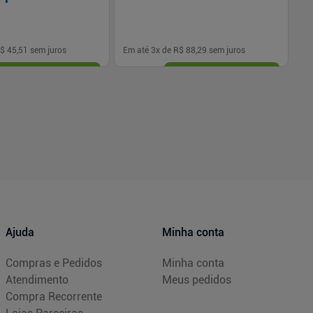
$ 45,51
sem juros
Em até
3
x de
R$ 88,29
sem juros
Em
-
+
1
Comprar
Comprar
Ajuda
Minha conta
Compras e Pedidos
Minha conta
Atendimento
Meus pedidos
Compra Recorrente