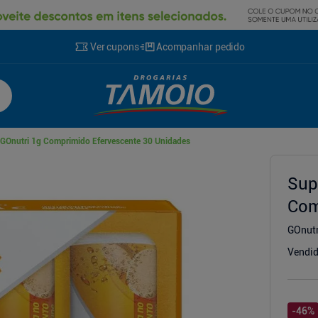
Ver cupons
Acompanhar pedido
 GOnutri 1g Comprimido Efervescente 30 Unidades
cionador
Sup
Com
GOnutr
Vendid
-
46
%