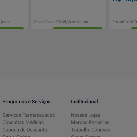
 juros
Em até
3
x de
R$ 65,63
sem juros
Em até
1
x de
R
-
+
-
+
1
1
prar
Comprar
Programas e Serviços
Institucional
Serviços Farmacêuticos
Nossas Lojas
Consultas Médicas
Marcas Parceiras
Cupons de Desconto
Trabalhe Conosco