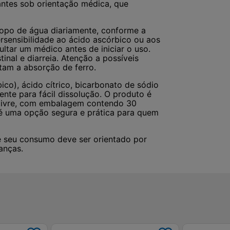
tantes sob orientação médica, que
opo de água diariamente, conforme a
rsensibilidade ao ácido ascórbico ou aos
ltar um médico antes de iniciar o uso.
nal e diarreia. Atenção a possíveis
tam a absorção de ferro.
o), ácido cítrico, bicarbonato de sódio
ente para fácil dissolução. O produto é
a livre, com embalagem contendo 30
, é uma opção segura e prática para quem
 e seu consumo deve ser orientado por
anças.