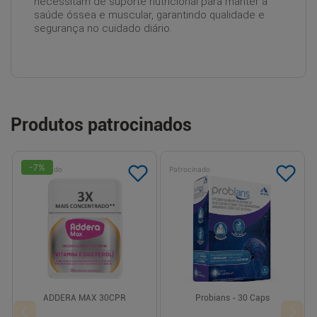
necessitam de suporte nutricional para manter a
saúde óssea e muscular, garantindo qualidade e
segurança no cuidado diário.
Produtos patrocinados
-
7
%
Patrocinado
Patrocinado
ADDERA MAX 30CPR
Probians - 30 Caps