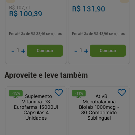
R$ 107,71
R$ 131,90
R$ 100,39
Em até
3
x de
R$ 33,46
sem juros
Em até
3
x de
R$ 43,96
sem juros
-
+
-
+
1
1
Comprar
Comprar
Aproveite e leve também
-
15
%
-
11
%