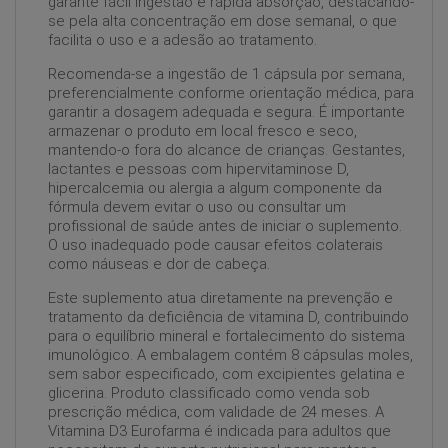
garante fácil ingestão e rápida absorção, destacando-
se pela alta concentração em dose semanal, o que
facilita o uso e a adesão ao tratamento.
Recomenda-se a ingestão de 1 cápsula por semana,
preferencialmente conforme orientação médica, para
garantir a dosagem adequada e segura. É importante
armazenar o produto em local fresco e seco,
mantendo-o fora do alcance de crianças. Gestantes,
lactantes e pessoas com hipervitaminose D,
hipercalcemia ou alergia a algum componente da
fórmula devem evitar o uso ou consultar um
profissional de saúde antes de iniciar o suplemento.
O uso inadequado pode causar efeitos colaterais
como náuseas e dor de cabeça.
Este suplemento atua diretamente na prevenção e
tratamento da deficiência de vitamina D, contribuindo
para o equilíbrio mineral e fortalecimento do sistema
imunológico. A embalagem contém 8 cápsulas moles,
sem sabor especificado, com excipientes gelatina e
glicerina. Produto classificado como venda sob
prescrição médica, com validade de 24 meses. A
Vitamina D3 Eurofarma é indicada para adultos que