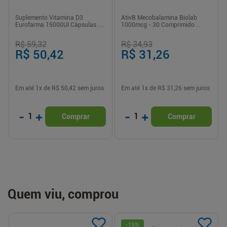
Suplemento Vitamina D3
AtivB Mecobalamina Biolab
Eurofarma 15000UI Cápsulas 4
1000mcg - 30 Comprimido
Unidades
Sublingual
R$ 59,32
R$ 34,93
R$ 50,42
R$ 31,26
Em até
1
x de
R$ 50,42
sem juros
Em até
1
x de
R$ 31,26
sem juros
-
+
-
+
1
1
Comprar
Comprar
Quem viu, comprou
-
19
%