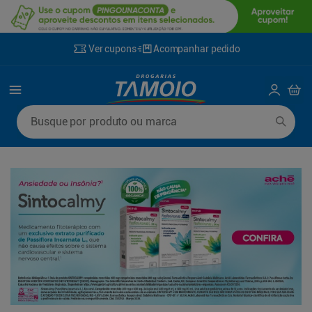
Ver cupons
Acompanhar pedido
Termos mais buscados
Busque por produto ou marca
1
º
lenço umedecido
6
º
fralda g
2
º
fralda
7
º
kit shampoo condicionador
3
º
desodorante
8
º
shampoo
4
º
sabonete líquido
9
º
fralda xxg
5
º
fralda xg
10
º
sabonete