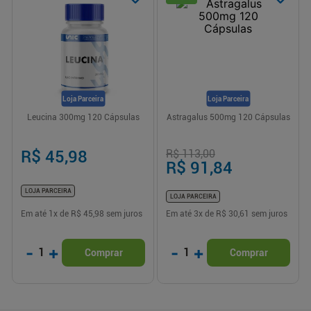
Loja Parceira
Loja Parceira
Leucina 300mg 120 Cápsulas
Astragalus 500mg 120 Cápsulas
R$ 45,98
R$ 113,00
R$ 91,84
LOJA PARCEIRA
LOJA PARCEIRA
Em até
1
x de
R$ 45,98
sem juros
Em até
3
x de
R$ 30,61
sem juros
-
+
-
+
1
1
Comprar
Comprar