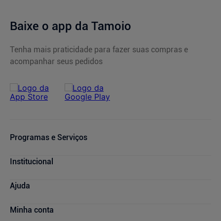
Baixe o app da Tamoio
Tenha mais praticidade para fazer suas compras e
acompanhar seus pedidos
Programas e Serviços
Serviços Farmacêuticos
Institucional
Consultas Médicas
Cupons de Desconto
Nossas Lojas
Ajuda
Sou + Saúde
Marcas Parceiras
Mais Tamoio
Trabalhe Conosco
Compras e Pedidos
Minha conta
Farmácia Popular
Quem Somos
Atendimento