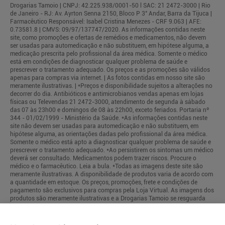
Drogarias Tamoio | CNPJ: 42.225.938/0001-50 l SAC: 21 2472-3000 | Rio
de Janeiro - RJ: Av. Ayrton Senna 2150, Bloco P 3° Andar, Barra da Tijuca |
Farmacêutico Responsável: Isabel Cristina Menezes - CRF 9.063 | AFE:
0.73581.8 | CMVS: 09/97/137747/2020. As informações contidas neste
site, como promoções e ofertas de remédios e medicamentos, não devem
ser usadas para automedicação e não substituem, em hipótese alguma, a
medicação prescrita pelo profissional da área médica. Somente o médico
está em condições de diagnosticar qualquer problema de saúde e
prescrever o tratamento adequado. Os preços e as promoções são válidos
apenas para compras via internet. | As fotos contidas em nosso site são
meramente ilustrativas. | *Preços e disponibilidade sujeitos a alterações no
decorrer do dia. Antibióticos e antimicrobianos vendas apenas em lojas
físicas ou Televendas 21 2472-3000, atendimento de segunda à sábado
das 07 às 23h00 e domingos de 08 às 22h00, exceto feriados. Portaria nº
344 - 01/02/1999 - Ministério da Saúde. *As informações contidas neste
site não devem ser usadas para automedicação e não substituem, em
hipótese alguma, as orientações dadas pelo profissional da área médica.
Somente o médico está apto a diagnosticar qualquer problema de saúde e
prescrever o tratamento adequado. *Ao persistirem os sintomas um médico
deverá ser consultado. Medicamentos podem trazer riscos. Procure o
médico e o farmacêutico. Leia a bula. *Todas as imagens deste site são
meramente ilustrativas. A disponibilidade de produtos varia de acordo com
a quantidade em estoque. Os preços, promoções, frete e condições de
pagamento são exclusivos para compras pela Loja Virtual. As imagens dos
produtos são meramente ilustrativas e a Drogarias Tamoio se resguarda
por quaisquer eventuais erros de informações.