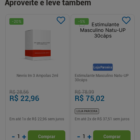
Aproveite e leve também
-
20
%
-
5
%
Loja Parceira
Nevrix Im 3 Ampolas 2ml
Estimulante Masculino Natu-UP
30cáps
R$ 28,56
R$ 78,99
R$ 22,96
R$ 75,02
LOJA PARCEIRA
Em até
1
x de
R$ 22,96
sem juros
Em até
2
x de
R$ 37,51
sem juros
-
+
-
+
1
1
Comprar
Comprar