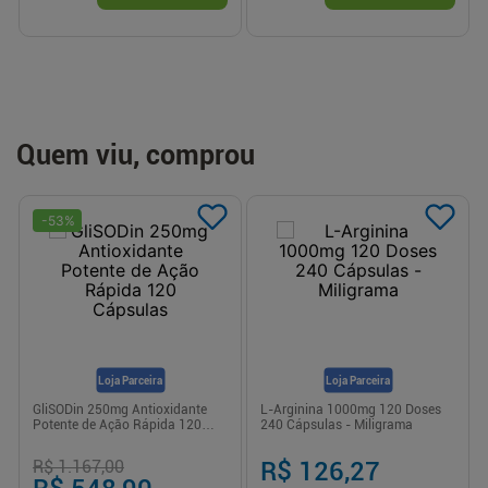
Quem viu, comprou
-
53
%
Loja Parceira
Loja Parceira
GliSODin 250mg Antioxidante
L-Arginina 1000mg 120 Doses
Potente de Ação Rápida 120
240 Cápsulas - Miligrama
Cápsulas
R$ 1.167,00
R$ 126,27