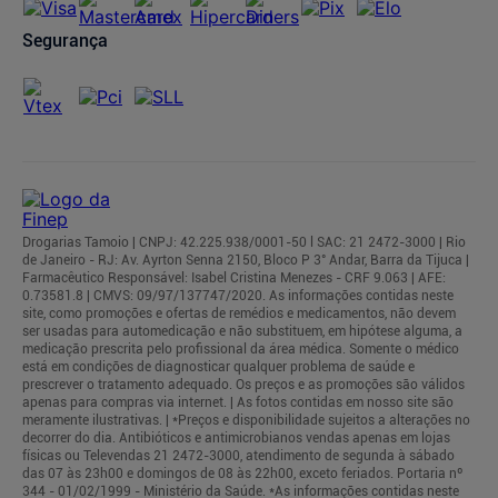
Segurança
Drogarias Tamoio | CNPJ: 42.225.938/0001-50 l SAC: 21 2472-3000 | Rio
de Janeiro - RJ: Av. Ayrton Senna 2150, Bloco P 3° Andar, Barra da Tijuca |
Farmacêutico Responsável: Isabel Cristina Menezes - CRF 9.063 | AFE:
0.73581.8 | CMVS: 09/97/137747/2020. As informações contidas neste
site, como promoções e ofertas de remédios e medicamentos, não devem
ser usadas para automedicação e não substituem, em hipótese alguma, a
medicação prescrita pelo profissional da área médica. Somente o médico
está em condições de diagnosticar qualquer problema de saúde e
prescrever o tratamento adequado. Os preços e as promoções são válidos
apenas para compras via internet. | As fotos contidas em nosso site são
meramente ilustrativas. | *Preços e disponibilidade sujeitos a alterações no
decorrer do dia. Antibióticos e antimicrobianos vendas apenas em lojas
físicas ou Televendas 21 2472-3000, atendimento de segunda à sábado
das 07 às 23h00 e domingos de 08 às 22h00, exceto feriados. Portaria nº
344 - 01/02/1999 - Ministério da Saúde. *As informações contidas neste