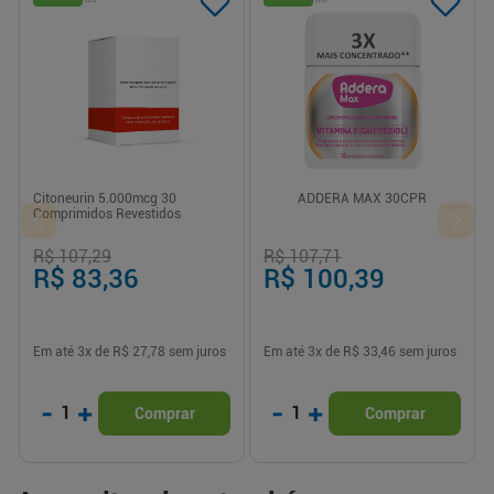
Citoneurin 5.000mcg 30
ADDERA MAX 30CPR
Comprimidos Revestidos
R$ 107,29
R$ 107,71
R$ 83,36
R$ 100,39
Em até
3
x de
R$ 27,78
sem juros
Em até
3
x de
R$ 33,46
sem juros
-
+
-
+
1
1
Comprar
Comprar