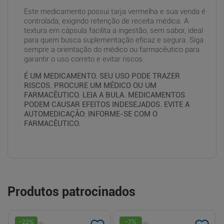
Este medicamento possui tarja vermelha e sua venda é
controlada, exigindo retenção de receita médica. A
textura em cápsula facilita a ingestão, sem sabor, ideal
para quem busca suplementação eficaz e segura. Siga
sempre a orientação do médico ou farmacêutico para
garantir o uso correto e evitar riscos.
É UM MEDICAMENTO. SEU USO PODE TRAZER
RISCOS. PROCURE UM MÉDICO OU UM
FARMACÊUTICO. LEIA A BULA. MEDICAMENTOS
PODEM CAUSAR EFEITOS INDESEJADOS. EVITE A
AUTOMEDICAÇÃO: INFORME-SE COM O
FARMACÊUTICO.
Produtos patrocinados
-
22
%
-
7
%
Patrocinado
Patrocinado