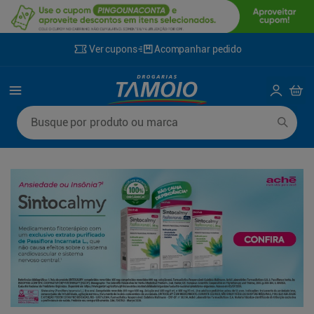
Ver cupons
Acompanhar pedido
Termos mais buscados
Busque por produto ou marca
1
º
lenço umedecido
6
º
fralda g
2
º
fralda
7
º
kit shampoo condicionador
3
º
desodorante
8
º
shampoo
4
º
sabonete líquido
9
º
mounjaro
5
º
fralda xg
10
º
fralda xxg