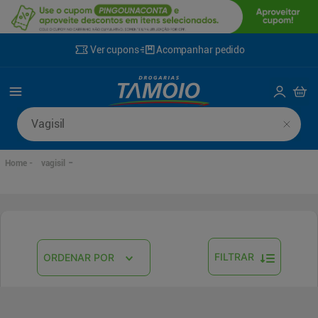
Ver cupons
Acompanhar pedido
Busque por produto ou marca
vagisil
FILTRAR
ORDENAR POR