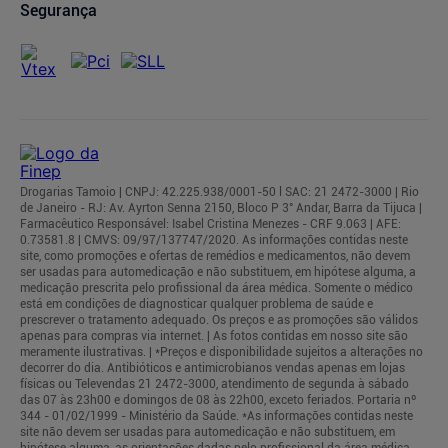
Segurança
Drogarias Tamoio | CNPJ: 42.225.938/0001-50 l SAC: 21 2472-3000 | Rio
de Janeiro - RJ: Av. Ayrton Senna 2150, Bloco P 3° Andar, Barra da Tijuca |
Farmacêutico Responsável: Isabel Cristina Menezes - CRF 9.063 | AFE:
0.73581.8 | CMVS: 09/97/137747/2020. As informações contidas neste
site, como promoções e ofertas de remédios e medicamentos, não devem
ser usadas para automedicação e não substituem, em hipótese alguma, a
medicação prescrita pelo profissional da área médica. Somente o médico
está em condições de diagnosticar qualquer problema de saúde e
prescrever o tratamento adequado. Os preços e as promoções são válidos
apenas para compras via internet. | As fotos contidas em nosso site são
meramente ilustrativas. | *Preços e disponibilidade sujeitos a alterações no
decorrer do dia. Antibióticos e antimicrobianos vendas apenas em lojas
físicas ou Televendas 21 2472-3000, atendimento de segunda à sábado
das 07 às 23h00 e domingos de 08 às 22h00, exceto feriados. Portaria nº
344 - 01/02/1999 - Ministério da Saúde. *As informações contidas neste
site não devem ser usadas para automedicação e não substituem, em