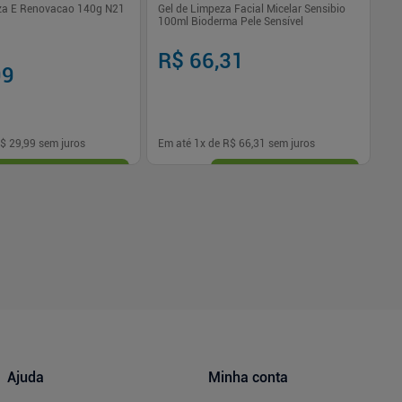
za E Renovacao 140g N21
Gel de Limpeza Facial Micelar Sensibio
Sa
100ml Bioderma Pele Sensível
- 
R$ 66,31
R
99
$ 29,99
sem juros
Em até
1
x de
R$ 66,31
sem juros
Em
-
+
1
Comprar
Comprar
Ajuda
Minha conta