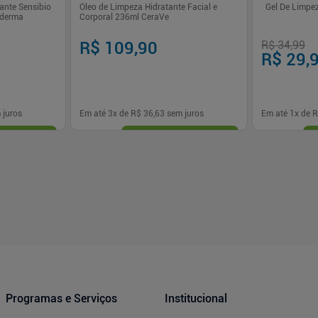
ante Sensibio
Óleo de Limpeza Hidratante Facial e
Gel De Limpe
oderma
Corporal 236ml CeraVe
R$ 109,90
R$ 34,99
R$ 29,
 juros
Em até
3
x de
R$ 36,63
sem juros
Em até
1
x de
R
-
+
-
+
1
1
prar
Comprar
Programas e Serviços
Institucional