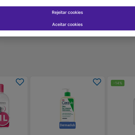
-
+
-
+
1
1
prar
Comprar
Rejeitar cookies
Aceitar cookies
-
14
%
Dermaclub