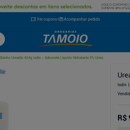
Ver cupons
Acompanhar pedido
 Banho Ureadin 424g Isdin – Sabonete Líquido Hidratante 5% Ureia
Ure
cionador
Isdin
Vendid
R$ 