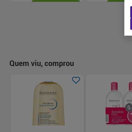
-
+
-
+
1
1
Comprar
Com
Quem viu, comprou