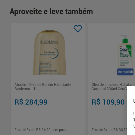
Aproveite e leve também
Dermaclub
m
Atoderm Óleo de Banho Hidratante
Óleo de Limpeza Hidratant
Bioderma - 1L
Corporal 236ml CeraVe
R$ 284,99
R$ 109,90
Em até
3
x de
R$ 94,99
sem juros
Em até
3
x de
R$ 36,63
sem