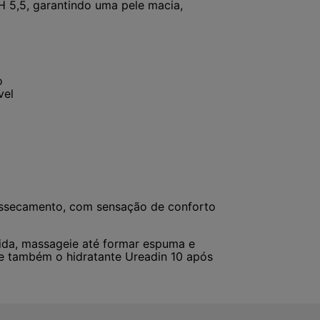
H 5,5, garantindo uma pele macia,
o
vel
 ressecamento, com sensação de conforto
ida, massageie até formar espuma e
ze também o hidratante Ureadin 10 após