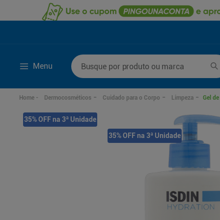
Busque por produto ou marca
Menu
Termos mais buscados
Dermocosméticos
Cuidado para o Corpo
Limpeza
Gel de
1
º
lenço umedecido
6
º
fralda g
35% OFF na 3ª Unidade
2
º
fralda
7
º
kit shampoo condi
35% OFF na 3ª Unidade
3
º
desodorante
8
º
shampoo
4
º
sabonete líquido
9
º
fralda xxg
5
º
fralda xg
10
º
mounjaro