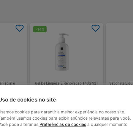
-
14
%
e Facial e
Gel De Limpeza E Renovacao 140g N21
Sabonete Líqu
150ml Gel de 
Uso de cookies no site
R$ 34,99
R$ 49,
R$ 29,99
Usamos cookies para garantir a melhor experiência no nosso site.
Também usamos cookies para exibir anúncios relevantes para você.
Você pode alterar as
Preferências de cookies
a qualquer momento.
 juros
Em até
1
x de
R$ 29,99
sem juros
Em até
1
x de
R