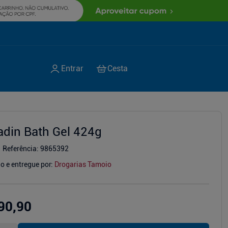
adin Bath Gel 424g
Referência
:
9865392
o e entregue por:
Drogarias Tamoio
90,90