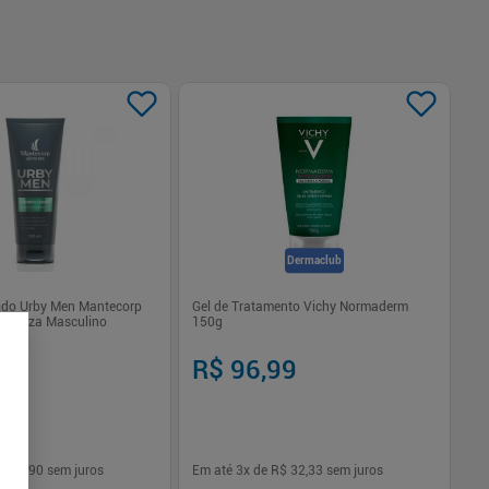
Dermaclub
ido Urby Men Mantecorp
Gel de Tratamento Vichy Normaderm
Ge
Limpeza Masculino
150g
Sa
90
R$ 96,99
R
$ 49,90
sem juros
Em até
3
x de
R$ 32,33
sem juros
Em