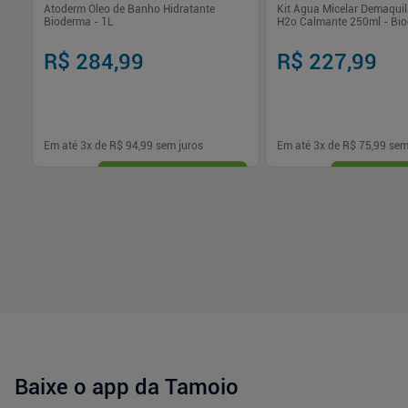
Atoderm Óleo de Banho Hidratante
Kit Água Micelar Demaquil
Bioderma - 1L
H2o Calmante 250ml - Bi
R$ 284,99
R$ 227,99
Em até
3
x de
R$ 94,99
sem juros
Em até
3
x de
R$ 75,99
sem
-
+
-
+
1
1
Comprar
Com
Baixe o app da Tamoio