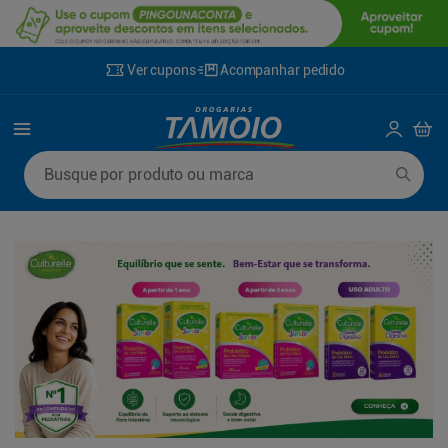
Ver cupons
Acompanhar pedido
Termos mais buscados
Busque por produto ou marca
1
º
lenço umedecido
6
º
fralda g
2
º
fralda
7
º
kit shampoo condicionador
3
º
desodorante
8
º
shampoo
4
º
sabonete líquido
9
º
fralda xxg
5
º
fralda xg
10
º
mounjaro