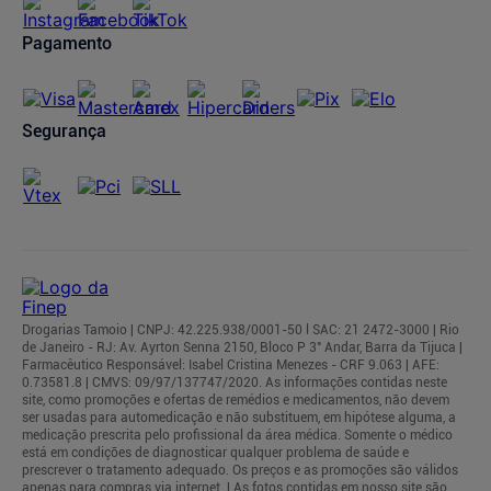
Regulamentos
Pagamento
Segurança
Drogarias Tamoio | CNPJ: 42.225.938/0001-50 l SAC: 21 2472-3000 | Rio
de Janeiro - RJ: Av. Ayrton Senna 2150, Bloco P 3° Andar, Barra da Tijuca |
Farmacêutico Responsável: Isabel Cristina Menezes - CRF 9.063 | AFE:
0.73581.8 | CMVS: 09/97/137747/2020. As informações contidas neste
site, como promoções e ofertas de remédios e medicamentos, não devem
ser usadas para automedicação e não substituem, em hipótese alguma, a
medicação prescrita pelo profissional da área médica. Somente o médico
está em condições de diagnosticar qualquer problema de saúde e
prescrever o tratamento adequado. Os preços e as promoções são válidos
apenas para compras via internet. | As fotos contidas em nosso site são