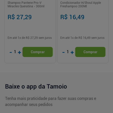
Shampoo Pantene Pro-V
Condicionador H/Shoul Apple
Miracles Queratina - 300ml
Freshampoo 200Ml
R$ 27,29
R$ 16,49
Em até
1
x de
R$ 27,29
sem juros
Em até
1
x de
R$ 16,49
sem juros
-
+
-
+
1
1
Comprar
Comprar
Baixe o app da Tamoio
Tenha mais praticidade para fazer suas compras e
acompanhar seus pedidos