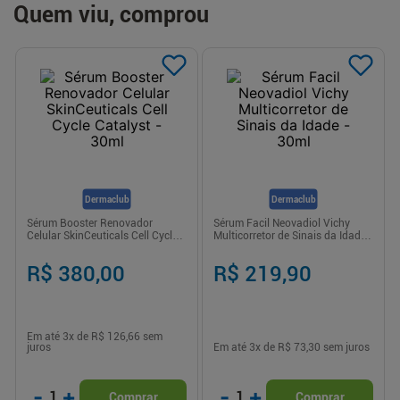
Quem viu, comprou
Dermaclub
Dermaclub
Sérum Booster Renovador
Sérum Facil Neovadiol Vichy
Celular SkinCeuticals Cell Cycle
Multicorretor de Sinais da Idade -
Catalyst - 30ml
30ml
R$ 380,00
R$ 219,90
Em até
3
x de
R$ 126,66
sem
juros
Em até
3
x de
R$ 73,30
sem juros
-
+
-
+
1
1
Comprar
Comprar