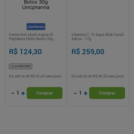
Loja Parceira
Creme Anti-Idade ArgireLift
Vitamina C 15 Aqua Stick Facial
Peptídeos Efeito Botox 30g
Adcos - 17g
Unicpharma
R$ 124,30
R$ 259,00
LOJA PARCEIRA
Em até
3
x de
R$ 41,43
sem juros
Em até
3
x de
R$ 86,33
sem juros
-
+
-
+
1
1
Comprar
Comprar