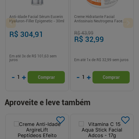
Anti-Idade Facial Sérum Eucerin
Creme Hidratante Facial
Hyaluron-Filler Epigenetic - 30ml
Antissinais Neutrogena Face
Care FPS 22 100g
R$ 304,91
R$ 43,99
R$ 32,99
Em até
3
x de
R$ 101,63
sem
juros
Em até
1
x de
R$ 32,99
sem juros
-
+
-
+
1
1
Comprar
Comprar
Aproveite e leve também