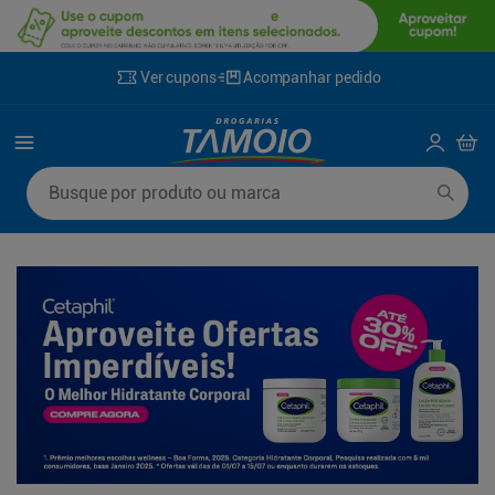
Ver cupons
Acompanhar pedido
Termos mais buscados
Busque por produto ou marca
1
º
lenço umedecido
6
º
fralda g
2
º
fralda
7
º
kit shampoo condicionador
3
º
desodorante
8
º
shampoo
4
º
sabonete líquido
9
º
fralda xxg
5
º
fralda xg
10
º
sabonete