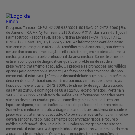
Drogarias Tamoio | CNPJ: 42.225.938/0001-50 l SAC: 21 2472-3000 | Rio
de Janeiro - RJ: Av. Ayrton Senna 2150, Bloco P 3° Andar, Barra da Tijuca |
Farmacêutico Responsável: Isabel Cristina Menezes - CRF 9.063 | AFE:
0.73581.8 | CMVS: 09/97/137747/2020. As informações contidas neste
site, como promoções e ofertas de remédios e medicamentos, não devem
ser usadas para automedicação e não substituem, em hipótese alguma, a
medicação prescrita pelo profissional da área médica. Somente o médico
está em condições de diagnosticar qualquer problema de saúde e
prescrever o tratamento adequado. Os preços e as promoções são válidos
apenas para compras via internet. | As fotos contidas em nosso site são
meramente ilustrativas. | *Preços e disponibilidade sujeitos a alterações no
decorrer do dia. Antibióticos e antimicrobianos vendas apenas em lojas
físicas ou Televendas 21 2472-3000, atendimento de segunda à sábado
das 07 às 23h00 e domingos de 08 às 22h00, exceto feriados. Portaria nº
344 - 01/02/1999 - Ministério da Saúde. *As informações contidas neste
site não devem ser usadas para automedicação e não substituem, em
hipótese alguma, as orientações dadas pelo profissional da área médica.
Somente o médico está apto a diagnosticar qualquer problema de saúde e
prescrever o tratamento adequado. *Ao persistirem os sintomas um médico
deverá ser consultado. Medicamentos podem trazer riscos. Procure o
médico e o farmacêutico. Leia a bula. *Todas as imagens deste site são
meramente ilustrativas. A disponibilidade de produtos varia de acordo com
a quantidade em estoque. Os preços, promoções, frete e condições de