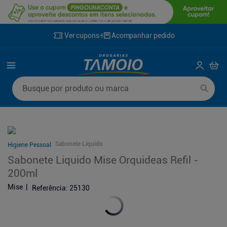
Ver cupons
Acompanhar pedido
Termos mais buscados
Busque por produto ou marca
1
º
lenço umedecido
6
º
fralda g
2
º
fralda
7
º
kit shampoo condicionador
3
º
desodorante
8
º
shampoo
Sabonete Líquido
Higiene Pessoal
4
º
sabonete líquido
9
º
fralda xxg
Sabonete Liquido Mise Orquideas Refil -
5
º
fralda xg
10
º
sabonete
200ml
Mise
Referência
:
25130