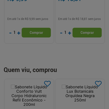
Em até
1
x de
R$ 9,99
sem juros
Em até
1
x de
R$ 18,81
sem juros
-
+
-
+
1
1
Comprar
Comprar
Quem viu, comprou