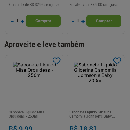
Em até
1
x de
R$ 32,96
sem juros
Em até
1
x de
R$ 9,00
sem juros
-
+
-
+
1
1
Comprar
Comprar
Aproveite e leve também
Sabonete Liquido Mise
Sabonete Líquido Glicerina
Orquideas - 250ml
Camomila Johnson's Baby
200ml
R$ 9,99
R$ 18,81