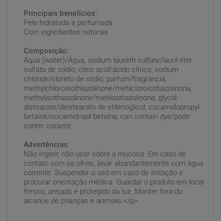
Principais benefícios:
Pele hidratada e perfumada
Com ingredientes naturais
Composição:
Aqua (water)/Água, sodium laureth sulfate/lauril éter
sulfato de sódio, citric acid/ácido cítrico, sodium
chloride/cloreto de sódio, parfum/fragrância,
methylchloroisothiazolinone/metilcloroisotiazolinona,
methylisothiazolinone/metilisotiazolinona, glycol
distearate/diestearato de etilenoglicol, cocamidopropyl
betaine/cocamidropil betaína, can contain dye/pode
conter corante.
Advertências:
Não ingerir, não usar sobre a mucosa. Em caso de
contato com os olhos, lavar abundantemente com água
corrente. Suspender o uso em caso de irritação e
procurar orientação médica. Guardar o produto em local
fresco, arejado e protegido da luz. Manter fora do
alcance de crianças e animais.</p>