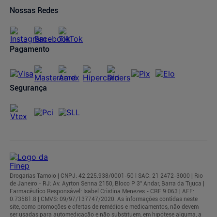
Trocas e Devoluções
Nossas Redes
Cancelamento de Pedidos
Regulamentos
Pagamento
Segurança
Drogarias Tamoio | CNPJ: 42.225.938/0001-50 l SAC: 21 2472-3000 | Rio
de Janeiro - RJ: Av. Ayrton Senna 2150, Bloco P 3° Andar, Barra da Tijuca |
Farmacêutico Responsável: Isabel Cristina Menezes - CRF 9.063 | AFE:
0.73581.8 | CMVS: 09/97/137747/2020. As informações contidas neste
site, como promoções e ofertas de remédios e medicamentos, não devem
ser usadas para automedicação e não substituem, em hipótese alguma, a