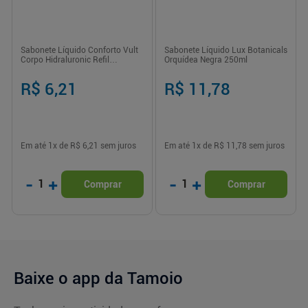
Sabonete Líquido Conforto Vult
Sabonete Líquido Lux Botanicals
Corpo Hidraluronic Refil
Orquídea Negra 250ml
Econômico - 200ml
R$ 6,21
R$ 11,78
Em até
1
x de
R$ 6,21
sem juros
Em até
1
x de
R$ 11,78
sem juros
-
+
-
+
1
1
Comprar
Comprar
Baixe o app da Tamoio