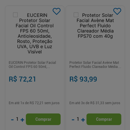
EUCERIN Protetor Solar Facial
Protetor Solar Facial Avène Mat
Oil Control FPS 60 50ml,
Perfect Fluido Clareador Média
Antioleosidade, Rosto, Proteção
FPS70 com 40g
UVA, UVB e Luz Visível
R$ 72,21
R$ 93,99
Em até
1
x de
R$ 72,21
sem juros
Em até
3
x de
R$ 31,33
sem juros
-
+
-
+
1
1
Comprar
Comprar