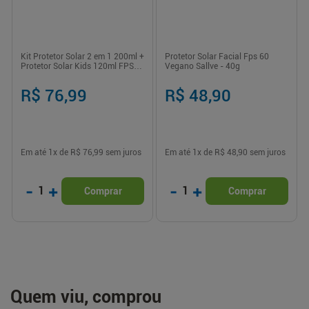
Kit Protetor Solar 2 em 1 200ml +
Protetor Solar Facial Fps 60
Protetor Solar Kids 120ml FPS
Vegano Sallve - 40g
50 Helioderm
R$ 76,99
R$ 48,90
Em até
1
x de
R$ 76,99
sem juros
Em até
1
x de
R$ 48,90
sem juros
-
+
-
+
1
1
Comprar
Comprar
Quem viu, comprou