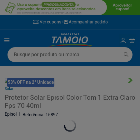
Ver cupons
Acompanhar pedido
Termos mais buscados
Busque por produto ou marca
1
º
lenço umedecido
6
º
fralda g
2
º
fralda
7
º
kit shampoo condicionador
3
º
desodorante
8
º
shampoo
53% OFF na 2ª Unidade
Solar
4
º
sabonete líquido
9
º
fralda xxg
Protetor Solar Episol Color Tom 1 Extra Claro
5
º
fralda xg
10
º
sabonete
Fps 70 40ml
Episol
Referência
:
15897