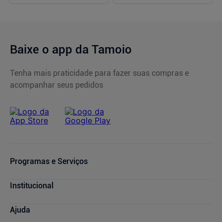
Baixe o app da Tamoio
Tenha mais praticidade para fazer suas compras e
acompanhar seus pedidos
Programas e Serviços
Serviços Farmacêuticos
Institucional
Consultas Médicas
Cupons de Desconto
Nossas Lojas
Ajuda
Sou + Saúde
Marcas Parceiras