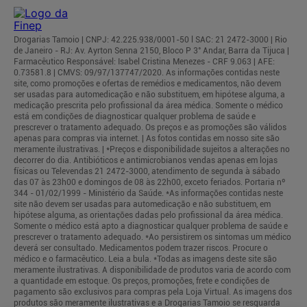
Drogarias Tamoio | CNPJ: 42.225.938/0001-50 l SAC: 21 2472-3000 | Rio
de Janeiro - RJ: Av. Ayrton Senna 2150, Bloco P 3° Andar, Barra da Tijuca |
Farmacêutico Responsável: Isabel Cristina Menezes - CRF 9.063 | AFE:
0.73581.8 | CMVS: 09/97/137747/2020. As informações contidas neste
site, como promoções e ofertas de remédios e medicamentos, não devem
ser usadas para automedicação e não substituem, em hipótese alguma, a
medicação prescrita pelo profissional da área médica. Somente o médico
está em condições de diagnosticar qualquer problema de saúde e
prescrever o tratamento adequado. Os preços e as promoções são válidos
apenas para compras via internet. | As fotos contidas em nosso site são
meramente ilustrativas. | *Preços e disponibilidade sujeitos a alterações no
decorrer do dia. Antibióticos e antimicrobianos vendas apenas em lojas
físicas ou Televendas 21 2472-3000, atendimento de segunda à sábado
das 07 às 23h00 e domingos de 08 às 22h00, exceto feriados. Portaria nº
344 - 01/02/1999 - Ministério da Saúde. *As informações contidas neste
site não devem ser usadas para automedicação e não substituem, em
hipótese alguma, as orientações dadas pelo profissional da área médica.
Somente o médico está apto a diagnosticar qualquer problema de saúde e
prescrever o tratamento adequado. *Ao persistirem os sintomas um médico
deverá ser consultado. Medicamentos podem trazer riscos. Procure o
médico e o farmacêutico. Leia a bula. *Todas as imagens deste site são
meramente ilustrativas. A disponibilidade de produtos varia de acordo com
a quantidade em estoque. Os preços, promoções, frete e condições de
pagamento são exclusivos para compras pela Loja Virtual. As imagens dos
produtos são meramente ilustrativas e a Drogarias Tamoio se resguarda