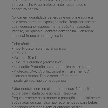
proteção contra raios UVA, UVB, luz visível e
infravermelho A, com efeito mate, toque seco e
cobertura natural.
Aplicar em quantidade generosa e uniforme sobre a
pele seca antes da exposição solar. Reaplicar sempre
que necessário, especialmente após transpiração
intensa, mergulho ou contato com toalha. Conservar
em local fresco e ao abrigo da luz.
Ficha técnica:
• Tipo: Protetor solar facial com cor
• FPS: 70
• Volume: 40 ml
• Textura: Foundant (creme leve)
• Indicação: Proteção solar para peles extra claras
• Proteção: UVA, UVB, luz visível e infravermelho A
• Características: Toque seco, efeito mate,
hipoalergênico, não comedogênico
Evitar contato com os olhos e mucosas. Não aplicar
sobre pele irritada ou lesionada. Reaplicar
frequentemente para manter a proteção, especialmente
após nadar ou suar. Uso não recomendado para bebês
e crianças pequenas sem orientação médica.