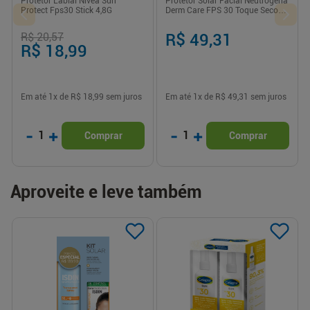
Protetor Labial Nivea Sun
Protetor Solar Facial Neutrogena
Protect Fps30 Stick 4,8G
Derm Care FPS 30 Toque Seco
Sem Cor 40g
R$ 20,57
R$ 49,31
R$ 18,99
Em até
1
x de
R$ 18,99
sem juros
Em até
1
x de
R$ 49,31
sem juros
-
+
-
+
1
1
Comprar
Comprar
Aproveite e leve também