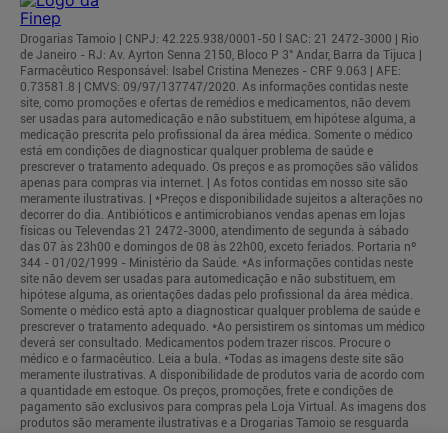
Drogarias Tamoio | CNPJ: 42.225.938/0001-50 l SAC: 21 2472-3000 | Rio
de Janeiro - RJ: Av. Ayrton Senna 2150, Bloco P 3° Andar, Barra da Tijuca |
Farmacêutico Responsável: Isabel Cristina Menezes - CRF 9.063 | AFE:
0.73581.8 | CMVS: 09/97/137747/2020. As informações contidas neste
site, como promoções e ofertas de remédios e medicamentos, não devem
ser usadas para automedicação e não substituem, em hipótese alguma, a
medicação prescrita pelo profissional da área médica. Somente o médico
está em condições de diagnosticar qualquer problema de saúde e
prescrever o tratamento adequado. Os preços e as promoções são válidos
apenas para compras via internet. | As fotos contidas em nosso site são
meramente ilustrativas. | *Preços e disponibilidade sujeitos a alterações no
decorrer do dia. Antibióticos e antimicrobianos vendas apenas em lojas
físicas ou Televendas 21 2472-3000, atendimento de segunda à sábado
das 07 às 23h00 e domingos de 08 às 22h00, exceto feriados. Portaria nº
344 - 01/02/1999 - Ministério da Saúde. *As informações contidas neste
site não devem ser usadas para automedicação e não substituem, em
hipótese alguma, as orientações dadas pelo profissional da área médica.
Somente o médico está apto a diagnosticar qualquer problema de saúde e
prescrever o tratamento adequado. *Ao persistirem os sintomas um médico
deverá ser consultado. Medicamentos podem trazer riscos. Procure o
médico e o farmacêutico. Leia a bula. *Todas as imagens deste site são
meramente ilustrativas. A disponibilidade de produtos varia de acordo com
a quantidade em estoque. Os preços, promoções, frete e condições de
pagamento são exclusivos para compras pela Loja Virtual. As imagens dos
produtos são meramente ilustrativas e a Drogarias Tamoio se resguarda
por quaisquer eventuais erros de informações.