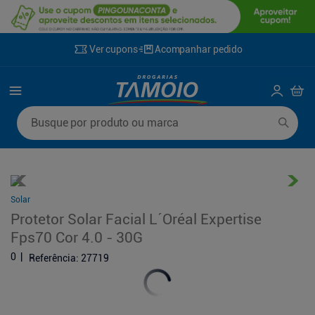
Ver cupons
Acompanhar pedido
Termos mais buscados
Busque por produto ou marca
1
º
lenço umedecido
6
º
fralda g
2
º
fralda
7
º
kit shampoo condicionador
3
º
desodorante
8
º
shampoo
Solar
4
º
sabonete líquido
9
º
fralda xxg
Protetor Solar Facial L´Oréal Expertise
5
º
fralda xg
10
º
sabonete
Fps70 Cor 4.0 - 30G
0
Referência
:
27719