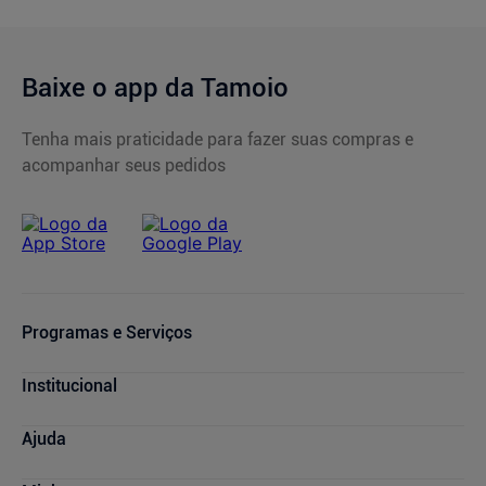
Baixe o app da Tamoio
Tenha mais praticidade para fazer suas compras e
acompanhar seus pedidos
Programas e Serviços
Serviços Farmacêuticos
Institucional
Consultas Médicas
Cupons de Desconto
Nossas Lojas
Ajuda
Sou + Saúde
Marcas Parceiras
Mais Tamoio
Trabalhe Conosco