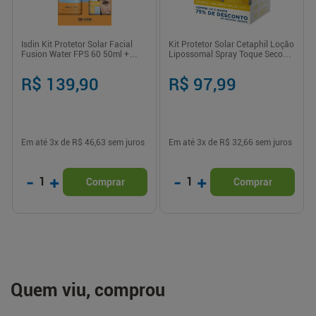
Isdin Kit Protetor Solar Facial
Kit Protetor Solar Cetaphil Loção
Fusion Water FPS 60 50ml +
Lipossomal Spray Toque Seco
Aerossol Corporal FPS 30 250ml
FPS 30 - 150ml
R$ 139,90
R$ 97,99
Em até
3
x de
R$ 46,63
sem juros
Em até
3
x de
R$ 32,66
sem juros
-
+
-
+
1
1
Comprar
Comprar
Quem viu, comprou