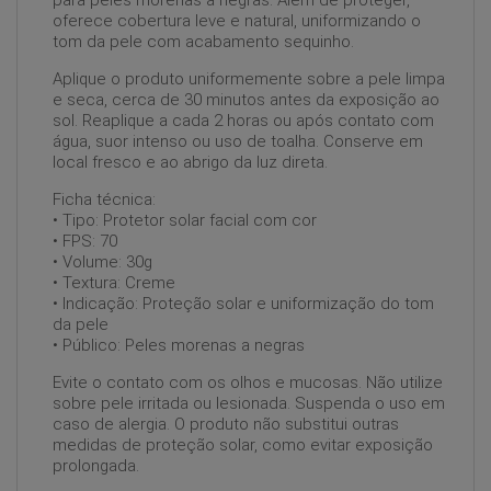
para peles morenas a negras. Além de proteger,
oferece cobertura leve e natural, uniformizando o
tom da pele com acabamento sequinho.
Aplique o produto uniformemente sobre a pele limpa
e seca, cerca de 30 minutos antes da exposição ao
sol. Reaplique a cada 2 horas ou após contato com
água, suor intenso ou uso de toalha. Conserve em
local fresco e ao abrigo da luz direta.
Ficha técnica:
• Tipo: Protetor solar facial com cor
• FPS: 70
• Volume: 30g
• Textura: Creme
• Indicação: Proteção solar e uniformização do tom
da pele
• Público: Peles morenas a negras
Evite o contato com os olhos e mucosas. Não utilize
sobre pele irritada ou lesionada. Suspenda o uso em
caso de alergia. O produto não substitui outras
medidas de proteção solar, como evitar exposição
prolongada.