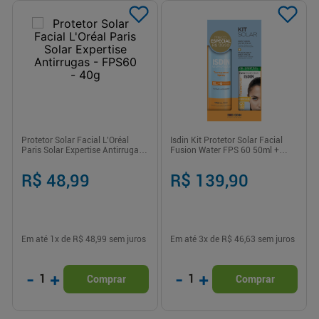
Protetor Solar Facial L'Oréal
Isdin Kit Protetor Solar Facial
Paris Solar Expertise Antirrugas -
Fusion Water FPS 60 50ml +
FPS60 - 40g
Aerossol Corporal FPS 30 250ml
R$ 48,99
R$ 139,90
Em até
1
x de
R$ 48,99
sem juros
Em até
3
x de
R$ 46,63
sem juros
-
+
-
+
1
1
Comprar
Comprar