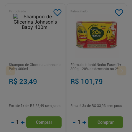
Patrocinado
Patrocinado
Shampoo de Glicerina Johnson's
Fórmula Infantil Ninho Fases 1+
Baby 400ml
800g - 20% de desconto na 2ª
lata
R$ 23,49
R$ 101,79
Em até
1
x de
R$ 23,49
sem juros
Em até
3
x de
R$ 33,93
sem juros
-
+
-
+
1
1
Comprar
Comprar