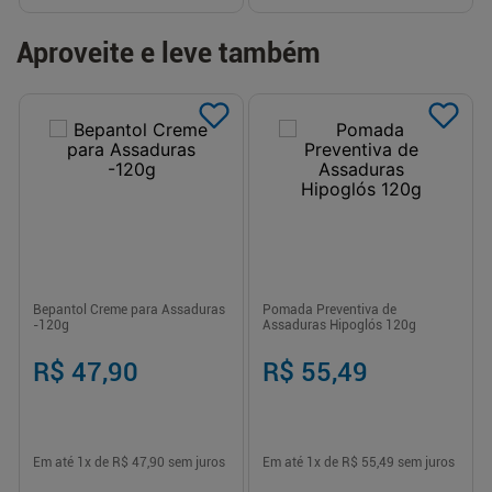
Aproveite e leve também
Bepantol Creme para Assaduras
Pomada Preventiva de
-120g
Assaduras Hipoglós 120g
R$ 47,90
R$ 55,49
Em até
1
x de
R$ 47,90
sem juros
Em até
1
x de
R$ 55,49
sem juros