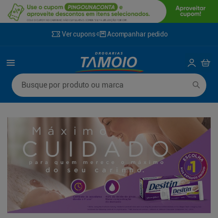
Ver cupons
Acompanhar pedido
Termos mais buscados
Busque por produto ou marca
1
º
lenço umedecido
6
º
fralda g
2
º
fralda
7
º
kit shampoo condicionador
3
º
desodorante
8
º
shampoo
4
º
sabonete líquido
9
º
mounjaro
5
º
fralda xg
10
º
fralda xxg