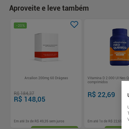
Aproveite e leve também
-
20
%
0ml
Arcalion 200mg 60 Drágeas
Vitamina D 2.000 UI Neo 
comprimidos
R$ 184,37
R$ 22,69
R$ 148,05
Em até
3
x de
R$ 49,35
sem juros
Em até
1
x de
R$ 22,69
sem