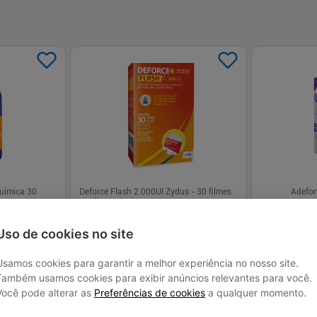
Química 30
Deforce Flash 2.000UI Zydus - 30 filmes
Adefor
orodispersíveis
R$ 67,79
R$ 49,
Uso de cookies no site
Usamos cookies para garantir a melhor experiência no nosso site.
Também usamos cookies para exibir anúncios relevantes para você.
Você pode alterar as
Preferências de cookies
a qualquer momento.
 juros
Em até
1
x de
R$ 67,79
sem juros
Em até
1
x de
R