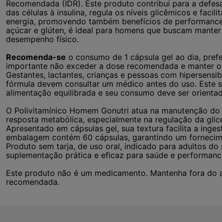
Recomendada (IDR). Este produto contribui para a defes
das células à insulina, regula os níveis glicêmicos e facil
energia, promovendo também benefícios de performance p
açúcar e glúten, é ideal para homens que buscam manter o
desempenho físico.
Recomenda-se
o consumo de 1 cápsula gel ao dia, prefe
importante não exceder a dose recomendada e manter o 
Gestantes, lactantes, crianças e pessoas com hipersensi
fórmula devem consultar um médico antes do uso. Este 
alimentação equilibrada e seu consumo deve ser orientad
O Polivitamínico Homem Gonutri atua na manutenção do eq
resposta metabólica, especialmente na regulação da glic
Apresentado em cápsulas gel, sua textura facilita a inge
embalagem contém 60 cápsulas, garantindo um fornecime
Produto sem tarja, de uso oral, indicado para adultos d
suplementação prática e eficaz para saúde e performanc
Este produto não é um medicamento. Mantenha fora do a
recomendada.