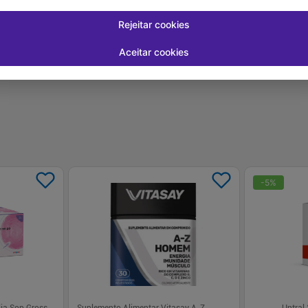
-
+
-
+
1
1
prar
Comprar
Rejeitar cookies
Aceitar cookies
-
5
%