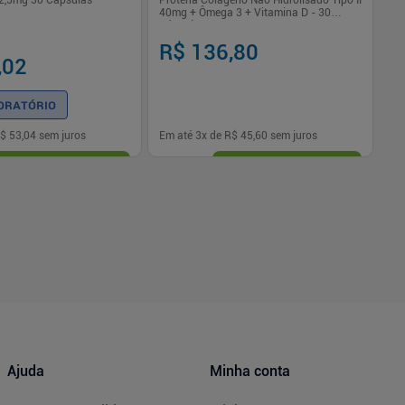
 2,5mg 30 Cápsulas
Protena Colágeno Não Hidrolisado Tipo II
40mg + Ômega 3 + Vitamina D - 30
Cápsulas
R$ 136,80
R
,02
ORATÓRIO
$ 53,04
sem juros
Em até
3
x de
R$ 45,60
sem juros
Em
-
+
1
Comprar
Comprar
Ajuda
Minha conta