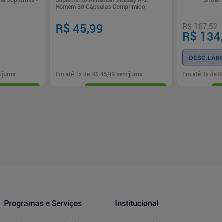
ia Sop Gross -
Suplemento Alimentar Vitasay A-Z
Untral
Homem 30 Cápsulas Comprimido
R$ 45,99
R$ 167,52
R$ 134
DESC.LAB
 juros
Em até
1
x de
R$ 45,99
sem juros
Em até
3
x de
R
-
+
-
+
1
1
prar
Comprar
Programas e Serviços
Institucional