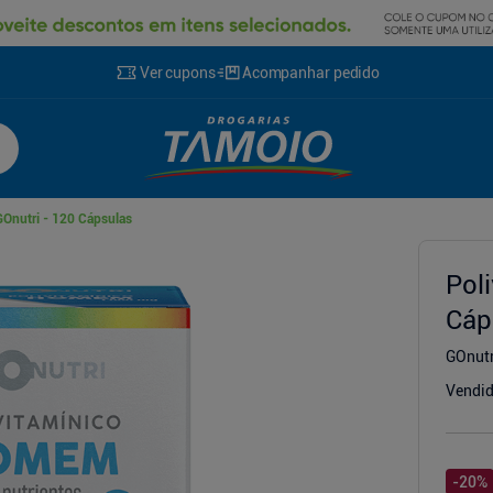
Ver cupons
Acompanhar pedido
Onutri - 120 Cápsulas
cionador
Pol
Cáp
GOnutr
Vendid
-
20
%