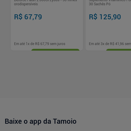
30
Deforce Flash 2.000UI Zydus - 30 filmes
Suplemento Vitamínico Fol
orodispersíveis
30 Sachês Pó
R$ 67,79
R$ 125,90
Em até
1
x de
R$ 67,79
sem juros
Em até
3
x de
R$ 41,96
sem
-
+
-
+
1
1
Comprar
Com
Baixe o app da Tamoio