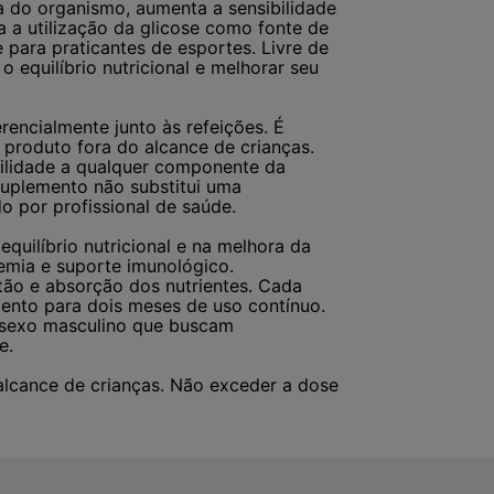
a do organismo, aumenta a sensibilidade
ita a utilização da glicose como fonte de
ara praticantes de esportes. Livre de
 equilíbrio nutricional e melhorar seu
rencialmente junto às refeições. É
produto fora do alcance de crianças.
bilidade a qualquer componente da
suplemento não substitui uma
o por profissional de saúde.
uilíbrio nutricional e na melhora da
emia e suporte imunológico.
stão e absorção dos nutrientes. Cada
nto para dois meses de uso contínuo.
o sexo masculino que buscam
e.
lcance de crianças. Não exceder a dose