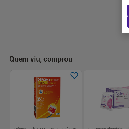
-
+
-
+
1
1
Comprar
Com
Quem viu, comprou