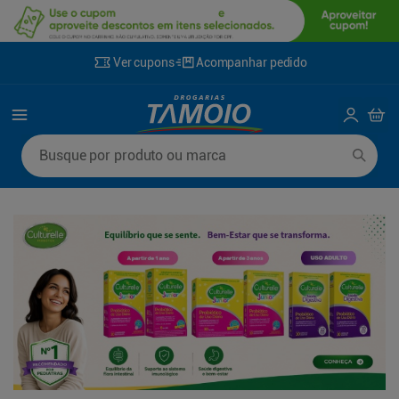
Ver cupons
Acompanhar pedido
Termos mais buscados
Busque por produto ou marca
1
º
lenço umedecido
6
º
fralda g
2
º
fralda
7
º
kit shampoo condicionador
3
º
desodorante
8
º
shampoo
4
º
sabonete líquido
9
º
fralda xxg
5
º
fralda xg
10
º
sabonete