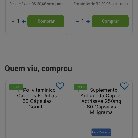
Em até
3
x de
R$ 30,66
sem juros
Em até
3
x de
R$ 39,96
sem juros
-
+
-
+
1
1
Comprar
Comprar
Quem viu, comprou
-
8
%
-
31
%
Loja Parceira