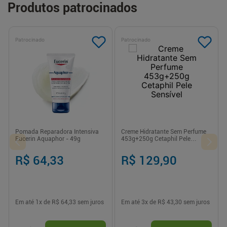
Produtos patrocinados
Patrocinado
Patrocinado
Pomada Reparadora Intensiva
Creme Hidratante Sem Perfume
Eucerin Aquaphor - 49g
453g+250g Cetaphil Pele
Sensível
R$ 64,33
R$ 129,90
Em até
1
x de
R$ 64,33
sem juros
Em até
3
x de
R$ 43,30
sem juros