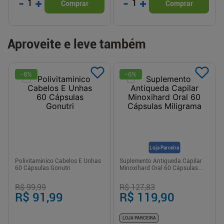
-
+
-
+
1
1
Comprar
Comprar
Aproveite e leve também
-
8
%
-
6
%
Loja Parceira
Polivitaminico Cabelos E Unhas
Suplemento Antiqueda Capilar
60 Cápsulas Gonutri
Minoxihard Oral 60 Cápsulas
Miligrama
R$ 99,99
R$ 127,83
R$ 91,99
R$ 119,90
LOJA PARCEIRA