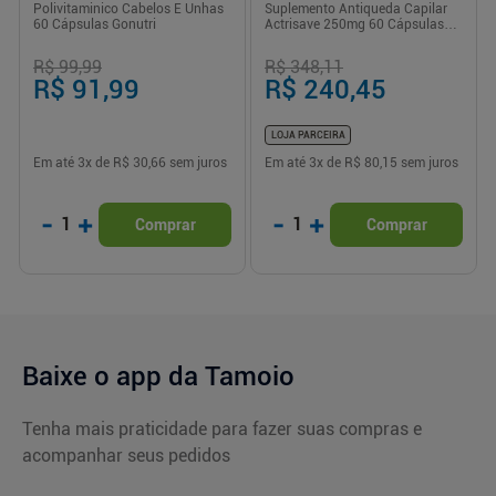
Polivitaminico Cabelos E Unhas
Suplemento Antiqueda Capilar
60 Cápsulas Gonutri
Actrisave 250mg 60 Cápsulas
Miligrama
R$ 99,99
R$ 348,11
R$ 91,99
R$ 240,45
LOJA PARCEIRA
Em até
3
x de
R$ 30,66
sem juros
Em até
3
x de
R$ 80,15
sem juros
-
+
-
+
1
1
Comprar
Comprar
Baixe o app da Tamoio
Tenha mais praticidade para fazer suas compras e
acompanhar seus pedidos