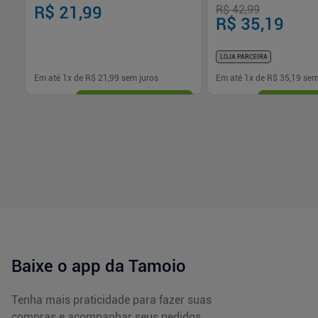
R$ 21,99
R$ 42,99
R$ 35,19
LOJA PARCEIRA
Em até
1
x de
R$ 21,99
sem juros
Em até
1
x de
R$ 35,19
sem
-
+
-
+
1
1
Comprar
Com
Baixe o app da Tamoio
Tenha mais praticidade para fazer suas
compras e acompanhar seus pedidos