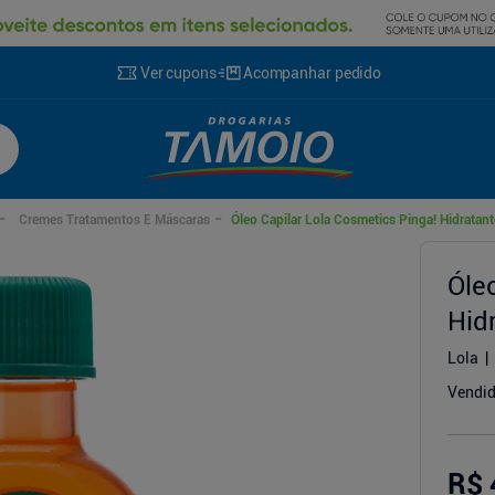
Ver cupons
Acompanhar pedido
Cremes Tratamentos E Máscaras
Óleo Capilar Lola Cosmetics Pinga! Hidratant
Óle
cionador
Hid
Lola
Vendid
R$ 