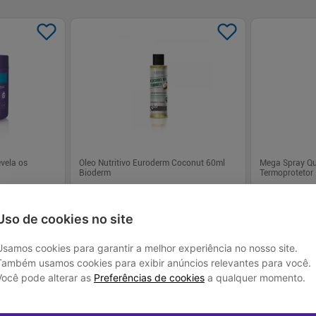
vela os
Óleo Nutritivo Euroderm Coconut 60ml
Mega Spray Qu
Bioderm
Termoprotetor
R$ 23,99
R$ 55,
Uso de cookies no site
Usamos cookies para garantir a melhor experiência no nosso site.
Também usamos cookies para exibir anúncios relevantes para você.
 juros
Em até
1
x de
R$ 23,99
sem juros
Em até
1
x de
R
Você pode alterar as
Preferências de cookies
a qualquer momento.
-
+
-
+
1
1
prar
Comprar