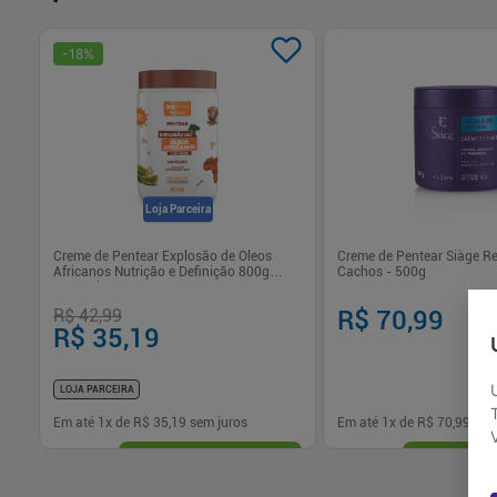
-
18
%
Loja Parceira
na
Creme de Pentear Explosão de Óleos
Creme de Pentear Siàge Re
Africanos Nutrição e Definição 800g
Cachos - 500g
Bn.Cachos
R$ 42,99
R$ 70,99
R$ 35,19
LOJA PARCEIRA
Em até
1
x de
R$ 35,19
sem juros
Em até
1
x de
R$ 70,99
sem
-
+
-
+
1
1
Comprar
Com