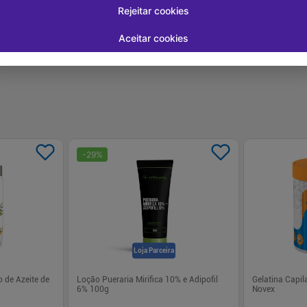
Rejeitar cookies
Aceitar cookies
-
29
%
Loja Parceira
 de Azeite de
Loção Pueraria Mirifica 10% e Adipofil
Gelatina Capil
6% 100g
Novex