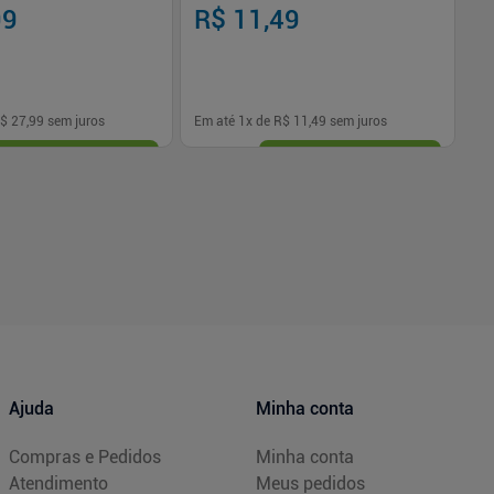
99
R$ 11,49
R
$ 27,99
sem juros
Em até
1
x de
R$ 11,49
sem juros
Em
-
+
1
Comprar
Comprar
Ajuda
Minha conta
Compras e Pedidos
Minha conta
Atendimento
Meus pedidos