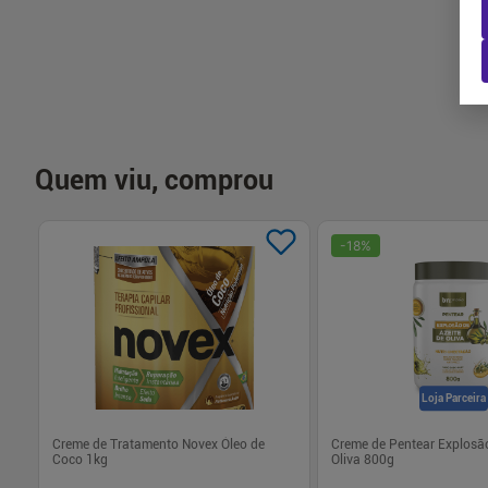
Quem viu, comprou
-
18
%
Loja Parceira
Creme de Tratamento Novex Óleo de
Creme de Pentear Explosão
Coco 1kg
Oliva 800g