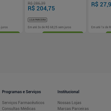
R$ 286,39
R$ 27,
R$ 204,75
LOJA PARCEIRA
 juros
Em até
3
x de
R$ 68,25
sem juros
Em até
1
x de
R
-
+
-
+
1
1
prar
Comprar
Programas e Serviços
Institucional
Serviços Farmacêuticos
Nossas Lojas
Consultas Médicas
Marcas Parceiras