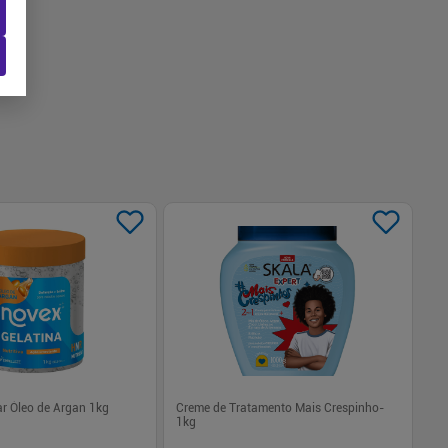
ar Óleo de Argan 1kg
Creme de Tratamento Mais Crespinho-
Má
1kg
Nu