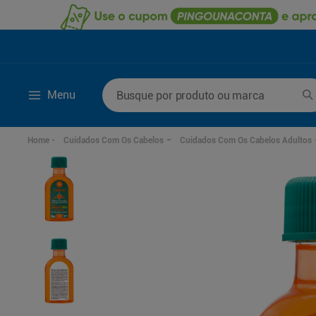
Busque por produto ou marca
Menu
Termos mais buscados
Cuidados Com Os Cabelos
Cuidados Com Os Cabelos Adultos
1
º
lenço umedecido
6
º
fralda g
2
º
fralda
7
º
kit shampoo condi
3
º
desodorante
8
º
shampoo
4
º
sabonete líquido
9
º
fralda xxg
5
º
fralda xg
10
º
mounjaro