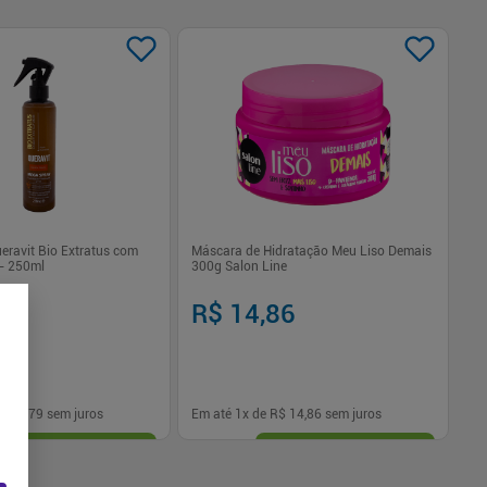
eravit Bio Extratus com
Máscara de Hidratação Meu Liso Demais
Má
 - 250ml
300g Salon Line
Qu
79
R$ 14,86
R
$ 55,79
sem juros
Em até
1
x de
R$ 14,86
sem juros
Em
-
+
1
Comprar
Comprar