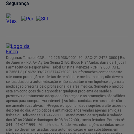
Segurança
Drogarias Tamoio | CNPJ: 42.225.938/0001-50 l SAC: 21 2472-3000 | Rio
de Janeiro - RJ: Av. Ayrton Senna 2150, Bloco P 3° Andar, Barra da Tijuca |
Farmacêutico Responsável: Isabel Cristina Menezes - CRF 9.063 | AFE:
0.73581.8 | CMVS: 09/97/137747/2020. As informações contidas neste
site, como promoções e ofertas de remédios e medicamentos, não devem
ser usadas para automedicação e não substituem, em hipótese alguma, a
medicação prescrita pelo profissional da área médica. Somente o médico
está em condições de diagnosticar qualquer problema de saúde e
prescrever o tratamento adequado. Os preços e as promoções são válidos
apenas para compras via internet. | As fotos contidas em nosso site são
meramente ilustrativas. | *Preços e disponibilidade sujeitos a alterações no
decorrer do dia. Antibióticos e antimicrobianos vendas apenas em lojas
físicas ou Televendas 21 2472-3000, atendimento de segunda à sábado
das 07 às 23h00 e domingos de 08 às 22h00, exceto feriados. Portaria nº
344 - 01/02/1999 - Ministério da Saúde. *As informações contidas neste
site não devem ser usadas para automedicação e não substituem, em