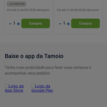
LOJA PARCEIRA
Em até
2
x de
R$ 34,00
sem juros
Em até
1
x de
R$ 49,90
sem juros
-
+
-
+
1
1
Comprar
Comprar
Baixe o app da Tamoio
Tenha mais praticidade para fazer suas compras e
acompanhar seus pedidos