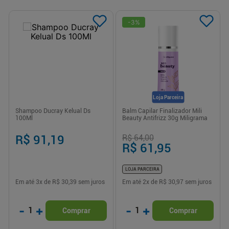
-
3
%
Loja Parceira
Shampoo Ducray Kelual Ds
Balm Capilar Finalizador Mili
100Ml
Beauty Antifrizz 30g Miligrama
R$ 91,19
R$ 64,00
R$ 61,95
LOJA PARCEIRA
Em até
3
x de
R$ 30,39
sem juros
Em até
2
x de
R$ 30,97
sem juros
-
+
-
+
1
1
Comprar
Comprar