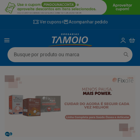
Ver cupons
Acompanhar pedido
Termos mais buscados
Busque por produto ou marca
1
º
lenço umedecido
6
º
fralda g
2
º
fralda
7
º
kit shampoo condicionador
3
º
desodorante
8
º
shampoo
4
º
sabonete líquido
9
º
fralda xxg
5
º
fralda xg
10
º
sabonete