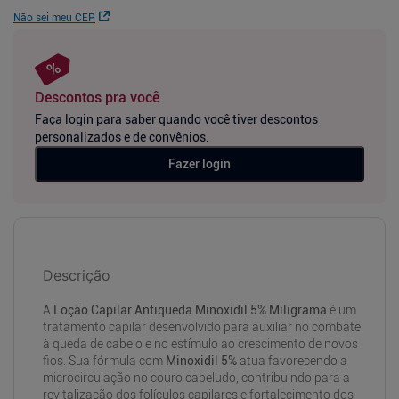
Não sei meu CEP
Descontos pra você
Faça login para saber quando você tiver descontos
personalizados e de convênios.
Fazer login
Descrição
A
Loção Capilar Antiqueda Minoxidil 5% Miligrama
é um
tratamento capilar desenvolvido para auxiliar no combate
à queda de cabelo e no estímulo ao crescimento de novos
fios. Sua fórmula com
Minoxidil 5%
atua favorecendo a
microcirculação no couro cabeludo, contribuindo para a
revitalização dos folículos capilares e fortalecimento dos