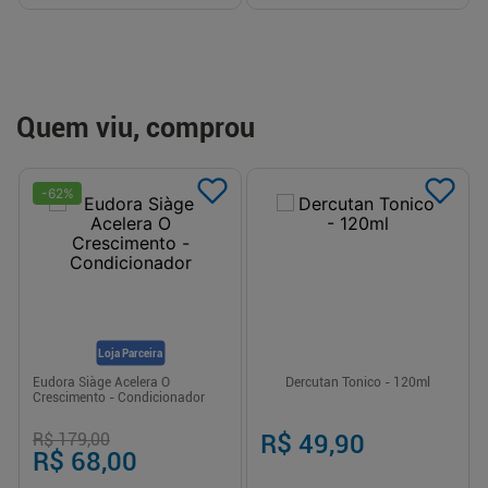
Quem viu, comprou
-
62
%
Loja Parceira
Eudora Siàge Acelera O
Dercutan Tonico - 120ml
Crescimento - Condicionador
R$ 179,00
R$ 49,90
R$ 68,00