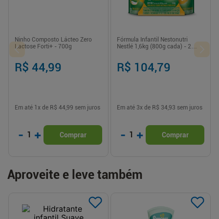
Ninho Composto Lácteo Zero
Fórmula Infantil Nestonutri
Lactose Forti+ - 700g
Nestlé 1,6kg (800g cada) - 2
Unidades
R$ 44,99
R$ 104,79
Em até
1
x de
R$ 44,99
sem juros
Em até
3
x de
R$ 34,93
sem juros
-
+
-
+
1
1
Comprar
Comprar
Aproveite e leve também