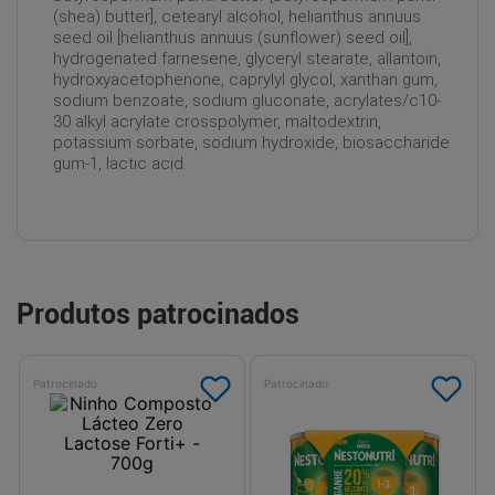
(shea) butter], cetearyl alcohol, helianthus annuus
seed oil [helianthus annuus (sunflower) seed oil],
hydrogenated farnesene, glyceryl stearate, allantoin,
hydroxyacetophenone, caprylyl glycol, xanthan gum,
sodium benzoate, sodium gluconate, acrylates/c10-
30 alkyl acrylate crosspolymer, maltodextrin,
potassium sorbate, sodium hydroxide, biosaccharide
gum-1, lactic acid.
Produtos patrocinados
Patrocinado
Patrocinado