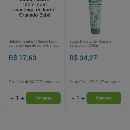
Hidratante infantil Suave 120ml
Loção Hidratante Pampers
com manteiga de karité Granado
Babytopia - 200ml
Bebê
R$ 17,63
R$ 34,27
Em até
1
x de
R$ 17,63
sem juros
Em até
1
x de
R$ 34,27
sem juros
-
+
-
+
1
1
Comprar
Comprar