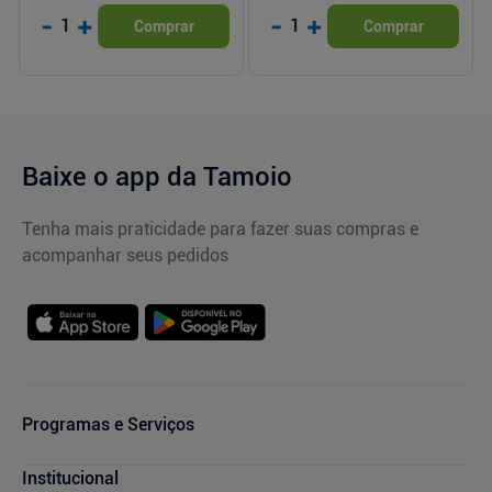
-
+
-
+
1
1
Comprar
Comprar
Baixe o app da Tamoio
Tenha mais praticidade para fazer suas compras e
acompanhar seus pedidos
Programas e Serviços
Serviços Farmacêuticos
Institucional