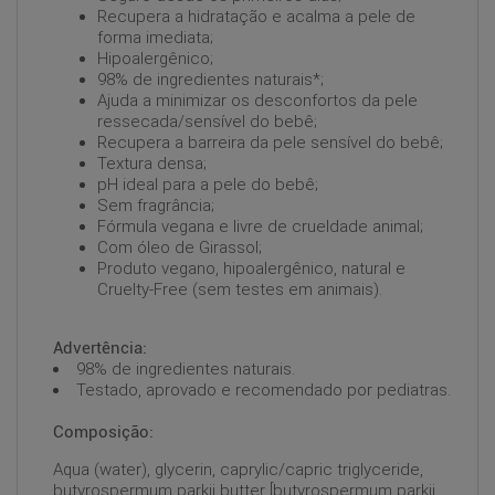
Recupera a hidratação e acalma a pele de
forma imediata;
Hipoalergênico;
98% de ingredientes naturais*;
Ajuda a minimizar os desconfortos da pele
ressecada/sensível do bebê;
Recupera a barreira da pele sensível do bebê;
Textura densa;
pH ideal para a pele do bebê;
Sem fragrância;
Fórmula vegana e livre de crueldade animal;
Com óleo de Girassol;
Produto vegano, hipoalergênico, natural e
Cruelty-Free (sem testes em animais).
Advertência:
98% de ingredientes naturais.
Testado, aprovado e recomendado por pediatras.
Composição:
Aqua (water), glycerin, caprylic/capric triglyceride,
butyrospermum parkii butter [butyrospermum parkii