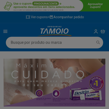
Ver cupons
Acompanhar pedido
Termos mais buscados
Busque por produto ou marca
1
º
lenço umedecido
6
º
fralda g
2
º
fralda
7
º
kit shampoo condicionador
3
º
desodorante
8
º
shampoo
4
º
sabonete líquido
9
º
fralda xxg
5
º
fralda xg
10
º
sabonete