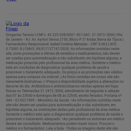
Drogarias Tamoio | CNPJ: 42.225.938/0001-50 l SAC: 21 2472-3000 | Rio
de Janeiro - RJ: Av. Ayrton Senna 2150, Bloco P 3° Andar, Barra da Tijuca |
Farmacêutico Responsável: Isabel Cristina Menezes - CRF 9.063 | AFE:
0.73581.8 | CMVS: 09/97/137747/2020. As informações contidas neste
site, como promoções e ofertas de remédios e medicamentos, não devem
ser usadas para automedicação e não substituem, em hipótese alguma, a
medicação prescrita pelo profissional da área médica. Somente o médico
está em condições de diagnosticar qualquer problema de saúde e
prescrever o tratamento adequado. Os preços e as promoções são válidos
apenas para compras via internet. | As fotos contidas em nosso site são
meramente ilustrativas. | *Preços e disponibilidade sujeitos a alterações no
decorrer do dia. Antibióticos e antimicrobianos vendas apenas em lojas
físicas ou Televendas 21 2472-3000, atendimento de segunda à sábado
das 07 às 23h00 e domingos de 08 às 22h00, exceto feriados. Portaria nº
344 - 01/02/1999 - Ministério da Saúde. *As informações contidas neste
site não devem ser usadas para automedicação e não substituem, em
hipótese alguma, as orientações dadas pelo profissional da área médica.
Somente o médico está apto a diagnosticar qualquer problema de saúde e
prescrever o tratamento adequado. *Ao persistirem os sintomas um médico
deverá ser consultado. Medicamentos podem trazer riscos. Procure o
médico e o farmacêutico. Leia a bula. *Todas as imagens deste site são