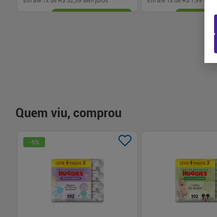
Em até
1
x de
R$ 52,59
sem juros
Em até
1
x de
R$ 7,99
sem j
-
+
-
+
1
1
Comprar
Com
Quem viu, comprou
-
5
%