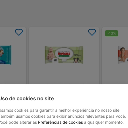
-
13
%
ey Tunes C/ 48
Lenços Huggies Higiene Superior Limpam
Lenços Huggie
2x Mais 48 Un
Contra Assadu
Uso de cookies no site
R$ 13,76
R$ 13,76
R$ 11,
Usamos cookies para garantir a melhor experiência no nosso site.
Também usamos cookies para exibir anúncios relevantes para você.
Você pode alterar as
Preferências de cookies
a qualquer momento.