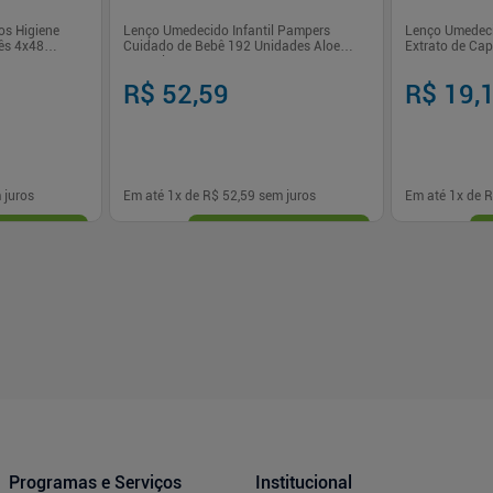
s Higiene
Lenço Umedecido Infantil Pampers
Lenço Umedeci
ês 4x48
Cuidado de Bebê 192 Unidades Aloe
Extrato de Ca
Vera Limpeza Suave
R$ 52,59
R$ 19,
 juros
Em até
1
x de
R$ 52,59
sem juros
Em até
1
x de
R
-
+
-
+
1
1
prar
Comprar
Programas e Serviços
Institucional