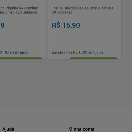
do Piquitucho Premium
Toalha Umedecida Pequeñin Aloe Vera
Le
pim Limão 120 Unidades
50 Unidades
20
19
R$ 15,90
R
$ 19,19
sem juros
Em até
1
x de
R$ 15,90
sem juros
Em
-
+
1
Comprar
Comprar
Ajuda
Minha conta