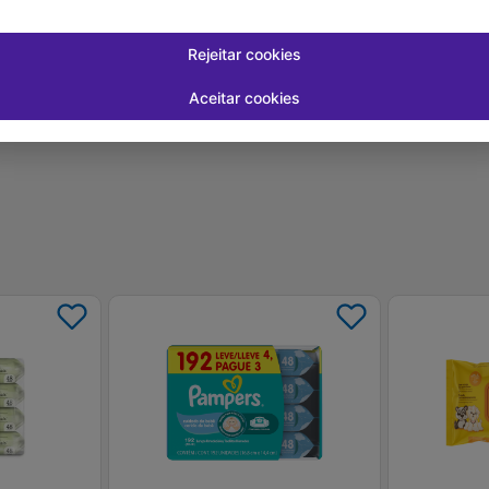
uros
Em até
1
x de
R$ 13,76
sem juros
Em até
1
x de
R
-
+
-
+
1
1
prar
Comprar
Rejeitar cookies
Aceitar cookies