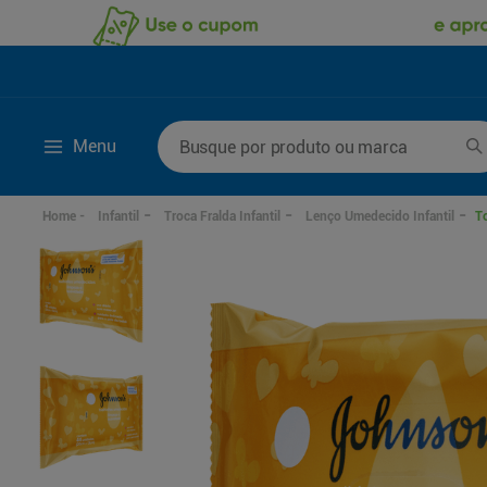
Busque por produto ou marca
Menu
Termos mais buscados
Infantil
Troca Fralda Infantil
Lenço Umedecido Infantil
T
1
º
fralda
6
º
kit shampoo condi
2
º
desodorante
7
º
fralda xxg
3
º
sabonete líquido
8
º
mounjaro
4
º
fralda xg
9
º
shampoo
5
º
fralda g
10
º
sabonete