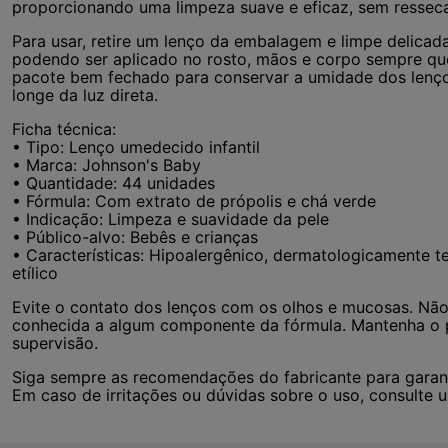
proporcionando uma limpeza suave e eficaz, sem resseca
Para usar, retire um lenço da embalagem e limpe delicad
podendo ser aplicado no rosto, mãos e corpo sempre qu
pacote bem fechado para conservar a umidade dos lenço
longe da luz direta.
Ficha técnica:
• Tipo: Lenço umedecido infantil
• Marca: Johnson's Baby
• Quantidade: 44 unidades
• Fórmula: Com extrato de própolis e chá verde
• Indicação: Limpeza e suavidade da pele
• Público-alvo: Bebês e crianças
• Características: Hipoalergênico, dermatologicamente t
etílico
Evite o contato dos lenços com os olhos e mucosas. Não i
conhecida a algum componente da fórmula. Mantenha o p
supervisão.
Siga sempre as recomendações do fabricante para garant
Em caso de irritações ou dúvidas sobre o uso, consulte u