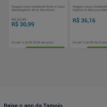
na
Huggies Lenço Umedecido Rosto e Corpo
Huggies Lenços Umedecido
Hipoalergênico 48 Un Sem Álcool
Superior 2x Mais para Beb
Unidades
R$ 32,49
R$ 36,16
R$ 30,99
Em até
1
x de
R$ 30,99
sem juros
Em até
1
x de
R$ 36,16
sem
-
+
-
+
1
1
Comprar
Com
Baixe o app da Tamoio