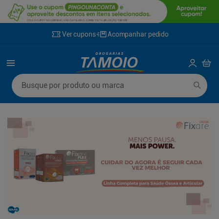
Ver cupons
Acompanhar pedido
Termos mais buscados
Busque por produto ou marca
1
º
lenço umedecido
6
º
fralda g
2
º
fralda
7
º
kit shampoo condicionador
3
º
desodorante
8
º
shampoo
4
º
sabonete líquido
9
º
mounjaro
5
º
fralda xg
10
º
fralda xxg