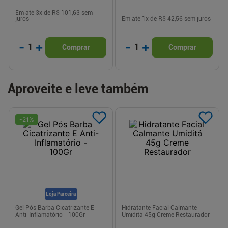
Em até
3
x de
R$ 101,63
sem
juros
Em até
1
x de
R$ 42,56
sem juros
-
+
-
+
1
1
Comprar
Comprar
Aproveite e leve também
-
21
%
Loja Parceira
Gel Pós Barba Cicatrizante E
Hidratante Facial Calmante
Anti-Inflamatório - 100Gr
Umiditá 45g Creme Restaurador