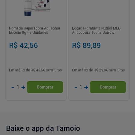
Pomada Reparadora Aquaphor
Loção Hidratante Nutriol MED
Eucerin 9g - 2 Unidades
Anticoceira 100ml Darrow
R$ 42,56
R$ 89,89
Em até
1
x de
R$ 42,56
sem juros
Em até
3
x de
R$ 29,96
sem juros
-
+
-
+
1
1
Comprar
Comprar
Baixe o app da Tamoio