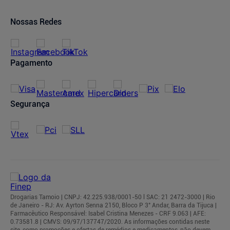
Ofertas de Imóveis
Prazos de Entrega
Trocas e Devoluções
Nossas Redes
Cancelamento de Pedidos
Regulamentos
Pagamento
Segurança
Drogarias Tamoio | CNPJ: 42.225.938/0001-50 l SAC: 21 2472-3000 | Rio
de Janeiro - RJ: Av. Ayrton Senna 2150, Bloco P 3° Andar, Barra da Tijuca |
Farmacêutico Responsável: Isabel Cristina Menezes - CRF 9.063 | AFE:
0.73581.8 | CMVS: 09/97/137747/2020. As informações contidas neste