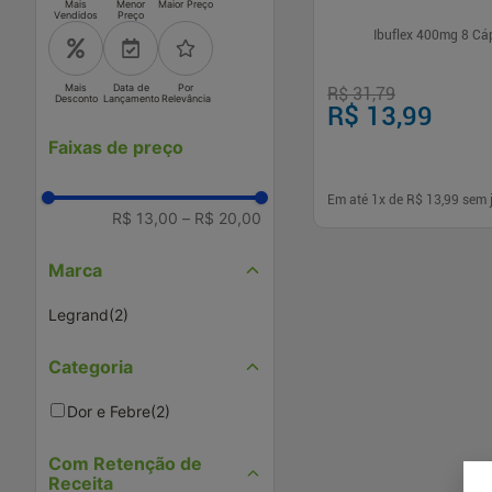
Mais
Menor
Maior Preço
Vendidos
Preço
Ibuflex 400mg 8 Cá
Mais
Data de
Por
R$ 31,79
Desconto
Lançamento
Relevância
R$ 13,99
Faixas de preço
Em até
1
x de
R$ 13,99
sem 
R$ 13,00
–
R$ 20,00
-
+
1
Comp
Marca
Legrand
(
2
)
Categoria
Dor e Febre
(
2
)
Com Retenção de
Receita