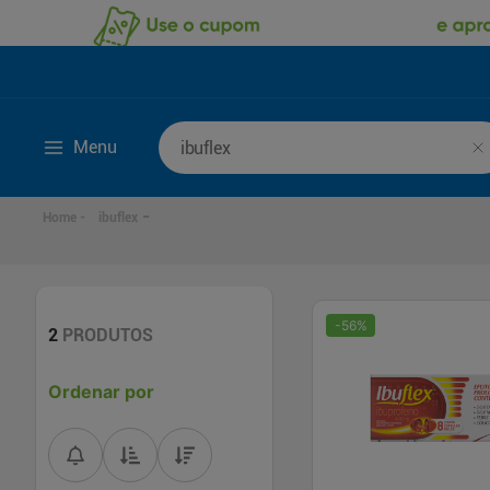
Busque por produto ou marca
Menu
ibuflex
-
56
%
2
PRODUTOS
Ordenar por