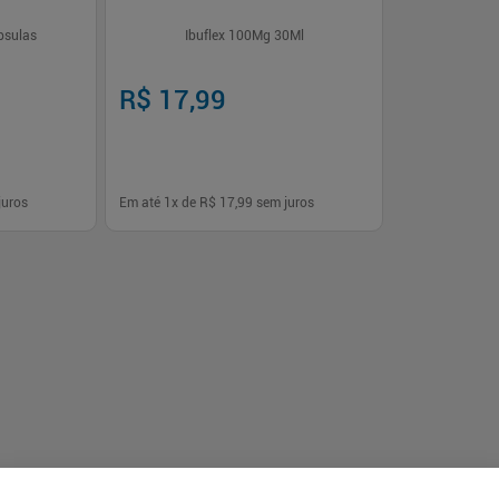
psulas
Ibuflex 100Mg 30Ml
R$ 17,99
juros
Em até
1
x de
R$ 17,99
sem juros
-
+
1
rar
Comprar