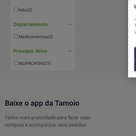
Não
(
2
)
Departamento
Medicamentos
(
2
)
Princípio Ativo
IBUPROFENO
(
1
)
Baixe o app da Tamoio
Tenha mais praticidade para fazer suas
compras e acompanhar seus pedidos