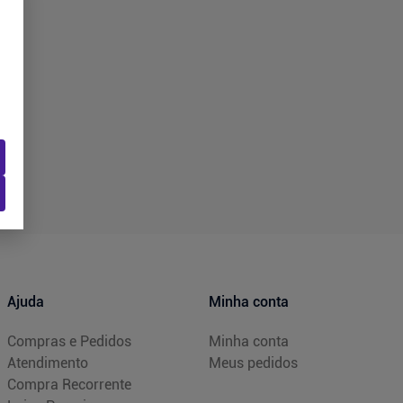
Ajuda
Minha conta
Compras e Pedidos
Minha conta
Atendimento
Meus pedidos
Compra Recorrente