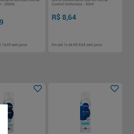
odorante Aerossol Derma
NIVEA Desodorante Roll-on Derma
e - 200ml
Control Uniformiza - 50ml
R$ 8,64
49
$ 14,49
sem juros
Em até
1
x de
R$ 8,64
sem juros
-
+
1
Comprar
Comprar