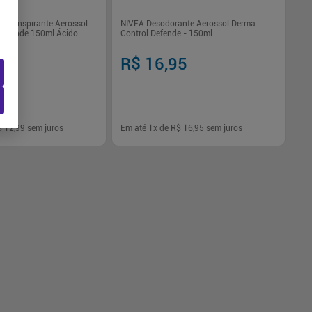
titranspirante Aerossol
NIVEA Desodorante Aerossol Derma
Defende 150ml Ácido
Control Defende - 150ml
vea Men
R$ 16,95
99
$ 12,99
sem juros
Em até
1
x de
R$ 16,95
sem juros
-
+
1
Comprar
Comprar