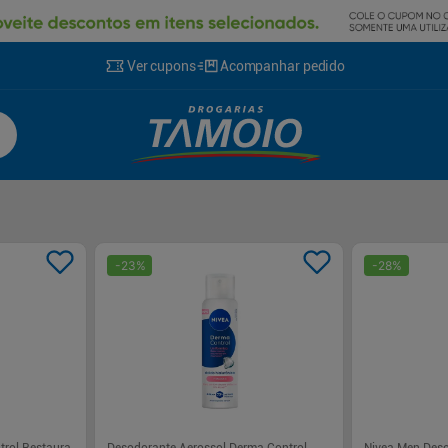
Ver cupons
Acompanhar pedido
-
23
%
-
28
%