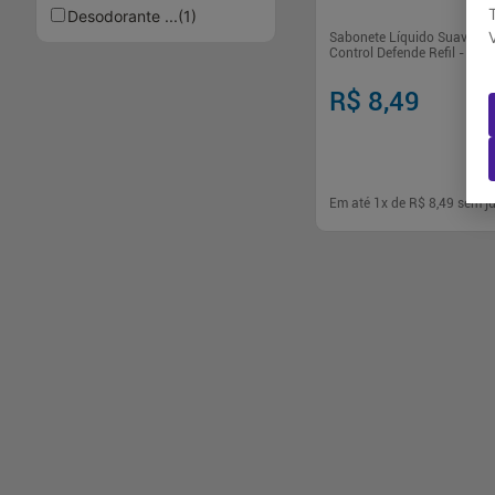
Desodorante ...
(
1
)
Sabonete Líquido Suave Ni
Control Defende Refil - 200
R$ 8,49
Em até
1
x de
R$ 8,49
sem ju
-
+
1
Comp