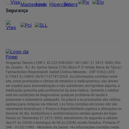
Segurança
Drogarias Tamoio | CNPJ: 42.225.938/0001-50 l SAC: 21 2472-3000 | Rio
de Janeiro - RJ: Av. Ayrton Senna 2150, Bloco P 3° Andar, Barra da Tijuca |
Farmacêutico Responsável: Isabel Cristina Menezes - CRF 9.063 | AFE:
0.73581.8 | CMVS: 09/97/137747/2020. As informações contidas neste
site, como promoções e ofertas de remédios e medicamentos, não devem
ser usadas para automedicação e não substituem, em hipótese alguma, a
medicação prescrita pelo profissional da área médica. Somente o médico
está em condições de diagnosticar qualquer problema de saúde e
prescrever o tratamento adequado. Os preços e as promoções são válidos
apenas para compras via internet. | As fotos contidas em nosso site são
meramente ilustrativas. | *Preços e disponibilidade sujeitos a alterações no
decorrer do dia. Antibióticos e antimicrobianos vendas apenas em lojas
físicas ou Televendas 21 2472-3000, atendimento de segunda à sábado
das 07 às 23h00 e domingos de 08 às 22h00, exceto feriados. Portaria nº
344 - 01/02/1999 - Ministério da Saúde. *As informações contidas neste