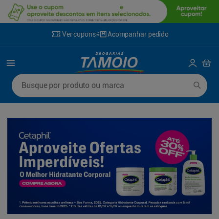
Ver cupons
Acompanhar pedido
Termos mais buscados
Busque por produto ou marca
1
º
lenço umedecido
6
º
fralda g
2
º
fralda
7
º
kit shampoo condicionador
3
º
desodorante
8
º
shampoo
4
º
sabonete líquido
9
º
fralda xxg
5
º
fralda xg
10
º
mounjaro