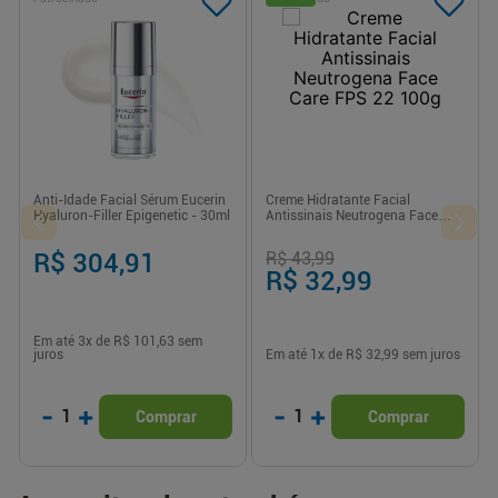
Anti-Idade Facial Sérum Eucerin
Creme Hidratante Facial
Hyaluron-Filler Epigenetic - 30ml
Antissinais Neutrogena Face
Care FPS 22 100g
R$ 304,91
R$ 43,99
R$ 32,99
Em até
3
x de
R$ 101,63
sem
juros
Em até
1
x de
R$ 32,99
sem juros
-
+
-
+
1
1
Comprar
Comprar