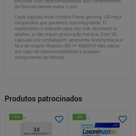
pessoas com hipersensibilidade aos componentes
da fórmula devem evitar o uso.
Cada cápsula mole contém Panax ginseng 100 mg e
excipientes que garantem sua integridade. O
suplemento é indicado para uso oral, destinado a
adultos, e não requer prescrição médica. Com 30
cápsulas por embalagem, apresenta textura macia e
fácil de engolir. Registro MS nº 4060318. Não utilizar
em caso de hipersensibilidade a qualquer
componente da fórmula.
Produtos patrocinados
-
7
%
-
6
%
Patrocinado
Patrocinado