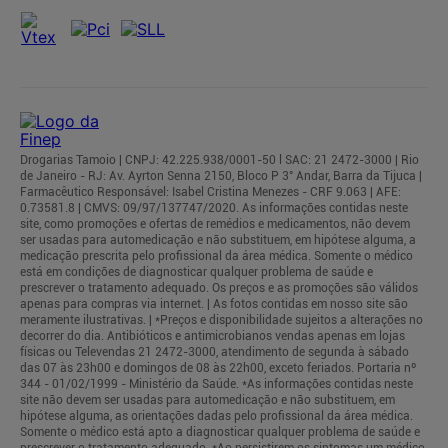
Drogarias Tamoio | CNPJ: 42.225.938/0001-50 l SAC: 21 2472-3000 | Rio
de Janeiro - RJ: Av. Ayrton Senna 2150, Bloco P 3° Andar, Barra da Tijuca |
Farmacêutico Responsável: Isabel Cristina Menezes - CRF 9.063 | AFE:
0.73581.8 | CMVS: 09/97/137747/2020. As informações contidas neste
site, como promoções e ofertas de remédios e medicamentos, não devem
ser usadas para automedicação e não substituem, em hipótese alguma, a
medicação prescrita pelo profissional da área médica. Somente o médico
está em condições de diagnosticar qualquer problema de saúde e
prescrever o tratamento adequado. Os preços e as promoções são válidos
apenas para compras via internet. | As fotos contidas em nosso site são
meramente ilustrativas. | *Preços e disponibilidade sujeitos a alterações no
decorrer do dia. Antibióticos e antimicrobianos vendas apenas em lojas
físicas ou Televendas 21 2472-3000, atendimento de segunda à sábado
das 07 às 23h00 e domingos de 08 às 22h00, exceto feriados. Portaria nº
344 - 01/02/1999 - Ministério da Saúde. *As informações contidas neste
site não devem ser usadas para automedicação e não substituem, em
hipótese alguma, as orientações dadas pelo profissional da área médica.
Somente o médico está apto a diagnosticar qualquer problema de saúde e