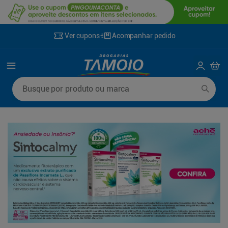
Ver cupons
Acompanhar pedido
Termos mais buscados
Busque por produto ou marca
1
º
lenço umedecido
6
º
fralda g
2
º
fralda
7
º
kit shampoo condicionador
3
º
desodorante
8
º
shampoo
4
º
sabonete líquido
9
º
fralda xxg
5
º
fralda xg
10
º
sabonete