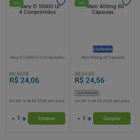
-
20
%
-
9
%
Loja Parceira
Sany D 10000 Ui 4 Comprimidos
Msm 400mg 60 Cápsulas
R$ 30,08
R$ 27,00
R$ 24,06
R$ 24,56
LOJA PARCEIRA
Em até
1
x de
R$ 24,06
sem juros
Em até
1
x de
R$ 24,56
sem juros
-
+
-
+
1
1
Comprar
Comprar