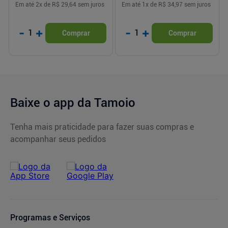
Em até
2
x de
R$ 29,64
sem juros
Em até
1
x de
R$ 34,97
sem juros
-
+
-
+
1
1
Comprar
Comprar
Baixe o app da Tamoio
Tenha mais praticidade para fazer suas compras e
acompanhar seus pedidos
Programas e Serviços