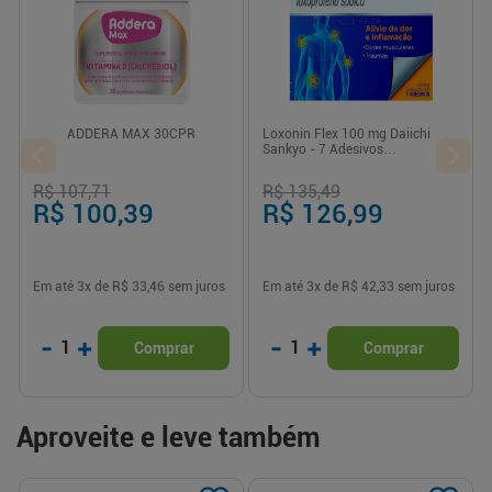
ADDERA MAX 30CPR
Loxonin Flex 100 mg Daiichi
Sankyo - 7 Adesivos
Transdérmicos
R$ 107,71
R$ 135,49
R$ 100,39
R$ 126,99
Em até
3
x de
R$ 33,46
sem juros
Em até
3
x de
R$ 42,33
sem juros
-
+
-
+
1
1
Comprar
Comprar
Aproveite e leve também