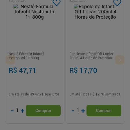
Patrocinado
Patrocinado
Nestlé Fórmula Infantil
Repelente Infantil Off Loção
Nestonutri 1+ 800g
200ml 4 Horas de Proteção
R$ 47,71
R$ 17,70
Em até
1
x de
R$ 47,71
sem juros
Em até
1
x de
R$ 17,70
sem juros
-
+
-
+
1
1
Comprar
Comprar