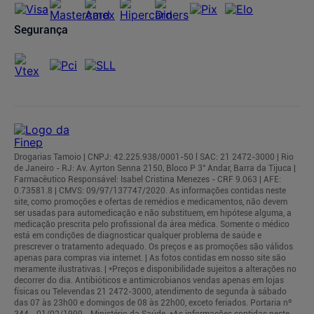
Segurança
Drogarias Tamoio | CNPJ: 42.225.938/0001-50 l SAC: 21 2472-3000 | Rio
de Janeiro - RJ: Av. Ayrton Senna 2150, Bloco P 3° Andar, Barra da Tijuca |
Farmacêutico Responsável: Isabel Cristina Menezes - CRF 9.063 | AFE:
0.73581.8 | CMVS: 09/97/137747/2020. As informações contidas neste
site, como promoções e ofertas de remédios e medicamentos, não devem
ser usadas para automedicação e não substituem, em hipótese alguma, a
medicação prescrita pelo profissional da área médica. Somente o médico
está em condições de diagnosticar qualquer problema de saúde e
prescrever o tratamento adequado. Os preços e as promoções são válidos
apenas para compras via internet. | As fotos contidas em nosso site são
meramente ilustrativas. | *Preços e disponibilidade sujeitos a alterações no
decorrer do dia. Antibióticos e antimicrobianos vendas apenas em lojas
físicas ou Televendas 21 2472-3000, atendimento de segunda à sábado
das 07 às 23h00 e domingos de 08 às 22h00, exceto feriados. Portaria nº