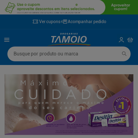
Ver cupons
Acompanhar pedido
Termos mais buscados
Busque por produto ou marca
1
º
lenço umedecido
6
º
fralda g
2
º
fralda
7
º
kit shampoo condicionador
3
º
desodorante
8
º
shampoo
4
º
sabonete líquido
9
º
fralda xxg
5
º
fralda xg
10
º
sabonete