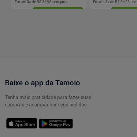
Em até
3
x de
R$ 34,96
sem juros
Em até
3
x de
R$ 34,96
sem
-
+
-
+
1
1
Comprar
Com
Baixe o app da Tamoio
Tenha mais praticidade para fazer suas
compras e acompanhar seus pedidos