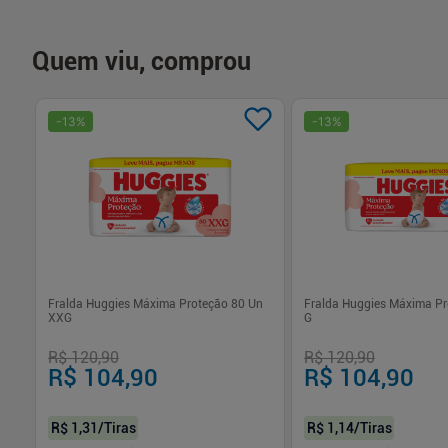
Quem viu, comprou
-
13
%
-
13
%
XG
Fralda Huggies Máxima Proteção 80 Un
Fralda Huggies Máxima Pr
XXG
G
R$ 120,90
R$ 120,90
R$ 104,90
R$ 104,90
R$ 1,31
/Tiras
R$ 1,14
/Tiras