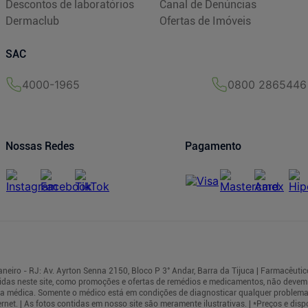
Descontos de laboratórios
Canal de Denúncias
Dermaclub
Ofertas de Imóveis
SAC
4000-1965
0800 2865446
Nossas Redes
Pagamento
iro - RJ: Av. Ayrton Senna 2150, Bloco P 3° Andar, Barra da Tijuca | Farmacêutic
das neste site, como promoções e ofertas de remédios e medicamentos, não deve
rea médica. Somente o médico está em condições de diagnosticar qualquer problema
t. | As fotos contidas em nosso site são meramente ilustrativas. | *Preços e dispo