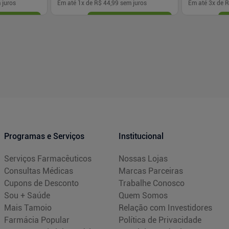
 juros
Em até
1
x de
R$ 44,99
sem juros
Em até
3
x de
R
-
+
-
+
1
1
prar
Comprar
Programas e Serviços
Institucional
Serviços Farmacêuticos
Nossas Lojas
Consultas Médicas
Marcas Parceiras
Cupons de Desconto
Trabalhe Conosco
Sou + Saúde
Quem Somos
Mais Tamoio
Relação com Investidores
Farmácia Popular
Política de Privacidade