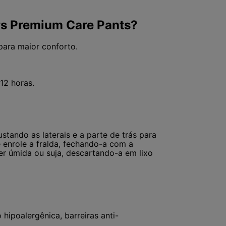
rs Premium Care Pants?
para maior conforto.
12 horas.
stando as laterais e a parte de trás para
e enrole a fralda, fechando-a com a
er úmida ou suja, descartando-a em lixo
o hipoalergênica, barreiras anti-