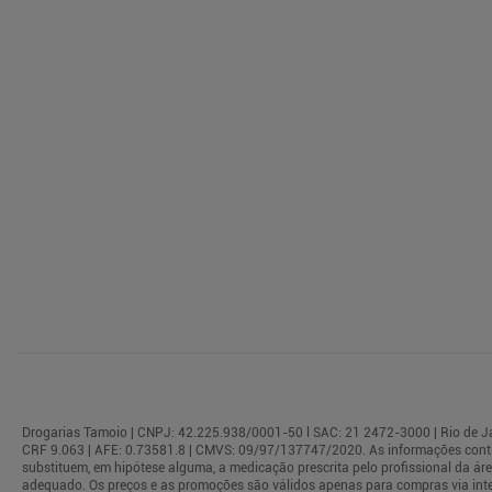
Drogarias Tamoio | CNPJ: 42.225.938/0001-50 l SAC: 21 2472-3000 | Rio de Jane
CRF 9.063 | AFE: 0.73581.8 | CMVS: 09/97/137747/2020. As informações conti
substituem, em hipótese alguma, a medicação prescrita pelo profissional da á
adequado. Os preços e as promoções são válidos apenas para compras via interne