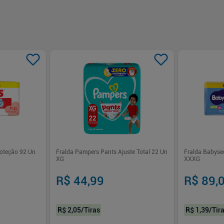
oteção 92 Un
Fralda Pampers Pants Ajuste Total 22 Un
Fralda Babysec
XG
XXXG
R$ 44,99
R$ 89,
R$ 2,05
/Tiras
R$ 1,39
/Tir