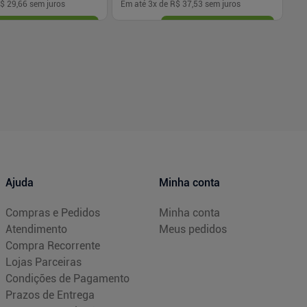
$ 29,66
sem juros
Em até
3
x de
R$ 37,53
sem juros
Em
-
+
1
Comprar
Comprar
Ajuda
Minha conta
Compras e Pedidos
Minha conta
Atendimento
Meus pedidos
Compra Recorrente
Lojas Parceiras
Condições de Pagamento
Prazos de Entrega