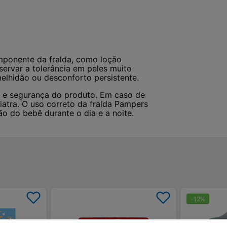
omponente da fralda, como loção
servar a tolerância em peles muito
melhidão ou desconforto persistente.
ia e segurança do produto. Em caso de
iatra. O uso correto da fralda Pampers
o do bebê durante o dia e a noite.
-
12
%