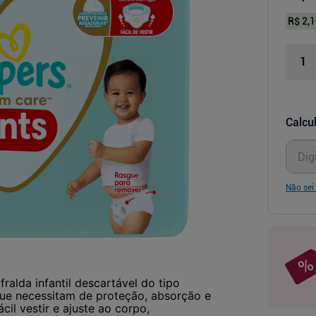
R$ 2,1
Calcul
Não sei
alda infantil descartável do tipo
que necessitam de proteção, absorção e
cil vestir e ajuste ao corpo,