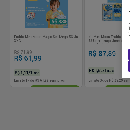
Un
Fralda Mini Moon Magic Sec Mega 56 Un
Kit Mini Moon Fralda Mag
XXG
58 Un + Lenço Umedecido
Fragrância 192 Un
R$ 71,99
R$ 87,89
R$ 61,99
R$ 1,52
/Tiras
R$ 1,11
/Tiras
Em até
1
x de
R$ 61,99
sem juros
Em até
3
x de
R$ 29,29
sem
-
+
-
+
1
1
Comprar
Com