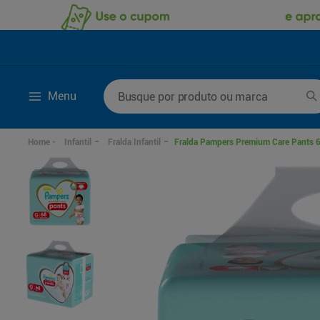
Busque por produto ou marca
Menu
Termos mais buscados
Infantil
Fralda Infantil
Fralda Pampers Premium Care Pants 
1
º
fralda
6
º
kit shampoo condi
2
º
desodorante
7
º
fralda xxg
3
º
sabonete líquido
8
º
mounjaro
4
º
fralda xg
9
º
shampoo
5
º
fralda g
10
º
sabonete