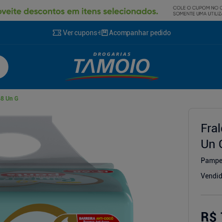
Ver cupons
Acompanhar pedido
68 Un G
cionador
Fra
Un 
Pampe
Vendid
R$ 