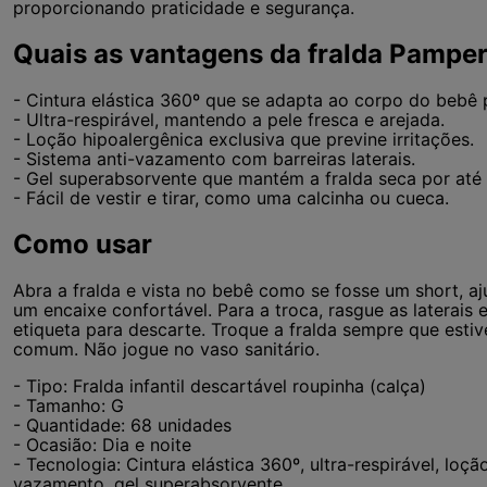
proporcionando praticidade e segurança.
Quais as vantagens da fralda Pampe
- Cintura elástica 360º que se adapta ao corpo do bebê 
- Ultra-respirável, mantendo a pele fresca e arejada.
- Loção hipoalergênica exclusiva que previne irritações.
- Sistema anti-vazamento com barreiras laterais.
- Gel superabsorvente que mantém a fralda seca por até 
- Fácil de vestir e tirar, como uma calcinha ou cueca.
Como usar
Abra a fralda e vista no bebê como se fosse um short, aju
um encaixe confortável. Para a troca, rasgue as laterais 
etiqueta para descarte. Troque a fralda sempre que estiv
comum. Não jogue no vaso sanitário.
- Tipo: Fralda infantil descartável roupinha (calça)
- Tamanho: G
- Quantidade: 68 unidades
- Ocasião: Dia e noite
- Tecnologia: Cintura elástica 360º, ultra-respirável, loçã
vazamento, gel superabsorvente