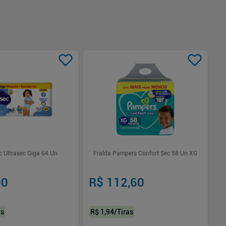
 Ultrasec Giga 64 Un
Fralda Pampers Confort Sec 58 Un XG
Ki
60
Fr
00
R$ 112,60
R
as
R$ 1,94
/Tiras
R$