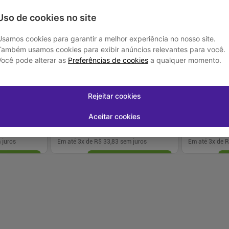
Uso de cookies no site
Usamos cookies para garantir a melhor experiência no nosso site.
Ex
Também usamos cookies para exibir anúncios relevantes para você.
Você pode alterar as
Preferências de cookies
a qualquer momento.
ic Sec Mega XG
Fralda Pampers SuperSequinha 50 Un
Fralda Pamper
 com
XXG
Un G
R$ 101,49
R$ 169,75
Rejeitar cookies
R$ 149
Aceitar cookies
R$ 2,03
/Tiras
R$ 1,60
/Tir
 juros
Em até
3
x de
R$ 33,83
sem juros
Em até
3
x de
R
-
+
-
+
1
1
prar
Comprar