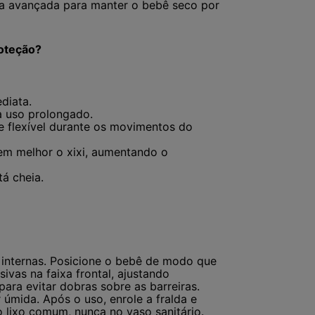
ia avançada para manter o bebê seco por
roteção?
diata.
a uso prolongado.
e flexível durante os movimentos do
em melhor o xixi, aumentando o
á cheia.
as internas. Posicione o bebê de modo que
sivas na faixa frontal, ajustando
ara evitar dobras sobre as barreiras.
 úmida. Após o uso, enrole a fralda e
 lixo comum, nunca no vaso sanitário.