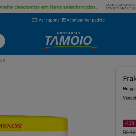
Ver cupons
Acompanhar pedido
n G
cionador
Fra
Huggi
Vendid
-
13
%
R$ 12