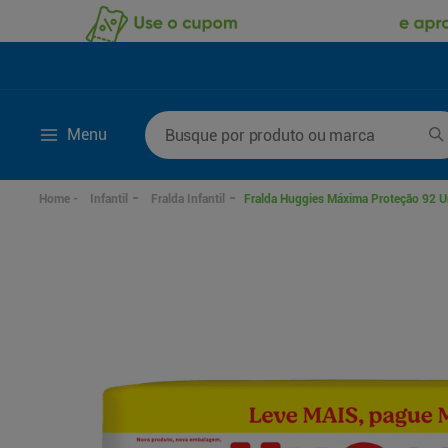
Busque por produto ou marca
Menu
Termos mais buscados
Infantil
Fralda Infantil
Fralda Huggies Máxima Proteção 92 U
1
º
fralda
6
º
kit shampoo condi
2
º
desodorante
7
º
fralda xxg
3
º
sabonete líquido
8
º
mounjaro
4
º
fralda xg
9
º
shampoo
5
º
fralda g
10
º
sabonete