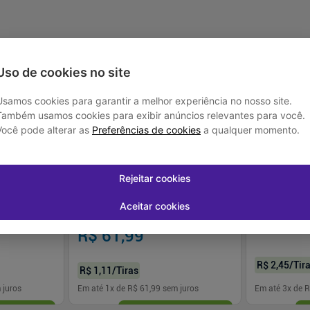
-
14
%
Uso de cookies no site
Usamos cookies para garantir a melhor experiência no nosso site.
Também usamos cookies para exibir anúncios relevantes para você.
Você pode alterar as
Preferências de cookies
a qualquer momento.
Rejeitar cookies
oteção 92 Un
Fralda Mini Moon Magic Sec Mega 56 Un
Fralda Pants 
XXG
Un XXG
Aceitar cookies
R$ 71,99
R$ 146
R$ 61,99
R$ 2,45
/Tir
R$ 1,11
/Tiras
 juros
Em até
1
x de
R$ 61,99
sem juros
Em até
3
x de
R