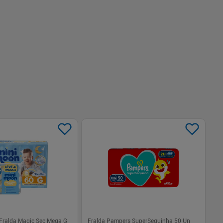
-
+
1
Comprar
Comprar
 Fralda Magic Sec Mega G
Fralda Pampers SuperSequinha 50 Un