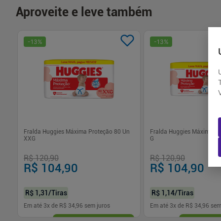
Aproveite e leve também
-
13
%
-
13
%
G
Fralda Huggies Máxima Proteção 80 Un
Fralda Huggies Máxima Pr
XXG
G
R$ 120,90
R$ 120,90
R$ 104,90
R$ 104,90
R$ 1,31
/Tiras
R$ 1,14
/Tiras
Em até
3
x de
R$ 34,96
sem juros
Em até
3
x de
R$ 34,96
sem