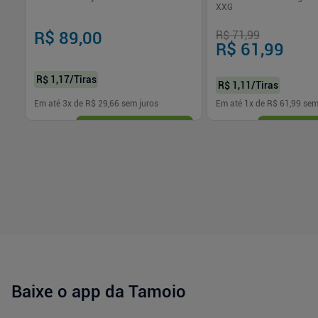
XXG
R$ 89,00
R$ 71,99
R$ 61,99
R$ 1,17
/Tiras
R$ 1,11
/Tiras
Em até
3
x de
R$ 29,66
sem juros
Em até
1
x de
R$ 61,99
sem
-
+
-
+
1
1
Comprar
Com
Baixe o app da Tamoio