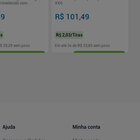
o Umedecido com
XXG
2 Un
89
R$ 101,49
R
as
R$ 2,03
/Tiras
R$
$ 29,29
sem juros
Em até
3
x de
R$ 33,83
sem juros
Em
-
+
1
Comprar
Comprar
Ajuda
Minha conta