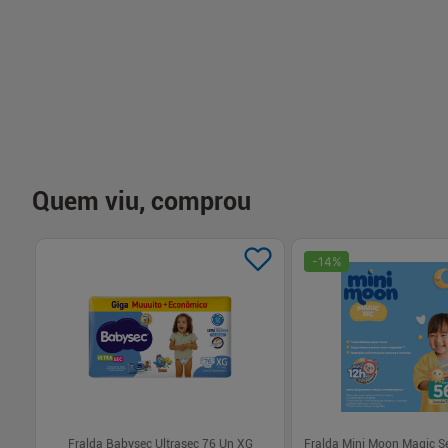
-
+
-
+
1
1
Comprar
Com
Quem viu, comprou
-
14
%
Un
Fralda Babysec Ultrasec 76 Un XG
Fralda Mini Moon Magic S