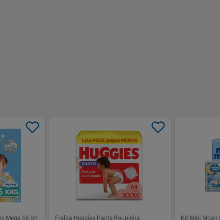
-
+
-
+
1
1
prar
Comprar
ec Mega 56 Un
Fralda Huggies Pants Roupinha
Kit Mini Moon