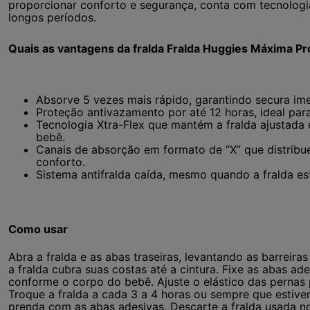
proporcionar conforto e segurança, conta com tecnolog
longos períodos.
Quais as vantagens da fralda Fralda Huggies Máxima P
Absorve 5 vezes mais rápido, garantindo secura ime
Proteção antivazamento por até 12 horas, ideal par
Tecnologia Xtra-Flex que mantém a fralda ajustada 
bebê.
Canais de absorção em formato de “X” que distribu
conforto.
Sistema antifralda caída, mesmo quando a fralda est
Como usar
Abra a fralda e as abas traseiras, levantando as barreir
a fralda cubra suas costas até a cintura. Fixe as abas ade
conforme o corpo do bebê. Ajuste o elástico das pernas p
Troque a fralda a cada 3 a 4 horas ou sempre que estiver
prenda com as abas adesivas. Descarte a fralda usada no