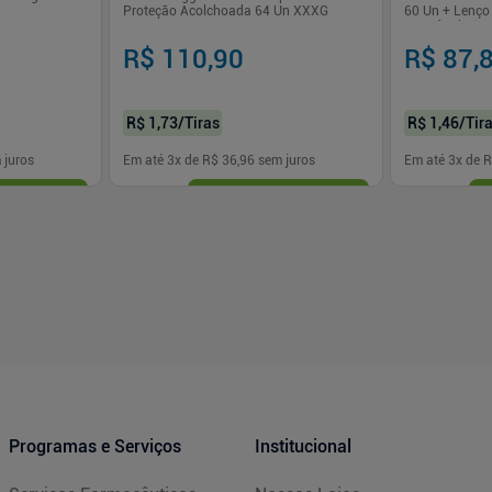
Proteção Acolchoada 64 Un XXXG
60 Un + Lenç
Fragrância 19
R$ 110,90
R$ 87,
R$ 1,73
/Tiras
R$ 1,46
/Tir
 juros
Em até
3
x de
R$ 36,96
sem juros
Em até
3
x de
R
-
+
-
+
1
1
prar
Comprar
Programas e Serviços
Institucional