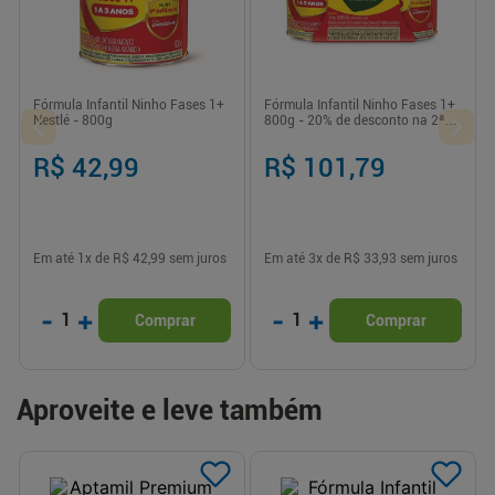
Fórmula Infantil Ninho Fases 1+
Fórmula Infantil Ninho Fases 1+
Nestlé - 800g
800g - 20% de desconto na 2ª
lata
R$ 42,99
R$ 101,79
Em até
1
x de
R$ 42,99
sem juros
Em até
3
x de
R$ 33,93
sem juros
-
+
-
+
1
1
Comprar
Comprar
Aproveite e leve também