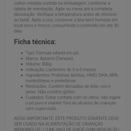
colher-medida contida na embalagem, conforme a
tabela de orientação. Agite ou mexa até a completa
dissolução. Verifique a temperatura antes de oferecer
ao bebê. Após o uso, conserve a lata bem fechada em
local seco e fresco, consumindo o conteúdo em até 30
dias.
Ficha técnica:
Tipo: Fórmula infantil em pó.
Marca: Aptamil (Danone).
Volume: 800g.
Indicação: Lactentes de 0 a 6 meses.
Ingredientes: Proteínas lácteas, HMO, DHA, ARA,
nucleotídeos e prebióticos.
Restrições: Contém derivados de leite, ovo e
peixe. Não contém glúten.
Cuidados: Evitar contato com os olhos, não ingerir
o pó puro e manter fora do alcance de crianças
sem supervisão.
AVISO IMPORTANTE: ESTE PRODUTO SOMENTE DEVE
SER USADO NA ALIMENTAÇÃO DE CRIANÇAS
MENORES DE 1 (UM) ANO DE IDADE COM INDICAÇÃO