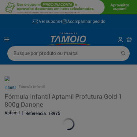
Ver cupons
Acompanhar pedido
Termos mais buscados
Busque por produto ou marca
1
º
lenço umedecido
6
º
fralda g
2
º
fralda
7
º
kit shampoo condicionador
3
º
desodorante
8
º
shampoo
Fórmula Infantil
Infantil
4
º
sabonete líquido
9
º
mounjaro
Fórmula Infantil Aptamil Profutura Gold 1
5
º
fralda xg
10
º
fralda xxg
800g Danone
Aptamil
Referência
:
18975