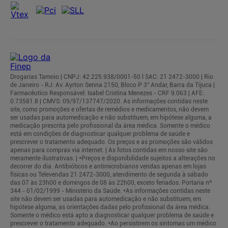
Drogarias Tamoio | CNPJ: 42.225.938/0001-50 l SAC: 21 2472-3000 | Rio
de Janeiro - RJ: Av. Ayrton Senna 2150, Bloco P 3° Andar, Barra da Tijuca |
Farmacêutico Responsável: Isabel Cristina Menezes - CRF 9.063 | AFE:
0.73581.8 | CMVS: 09/97/137747/2020. As informações contidas neste
site, como promoções e ofertas de remédios e medicamentos, não devem
ser usadas para automedicação e não substituem, em hipótese alguma, a
medicação prescrita pelo profissional da área médica. Somente o médico
está em condições de diagnosticar qualquer problema de saúde e
prescrever o tratamento adequado. Os preços e as promoções são válidos
apenas para compras via internet. | As fotos contidas em nosso site são
meramente ilustrativas. | *Preços e disponibilidade sujeitos a alterações no
decorrer do dia. Antibióticos e antimicrobianos vendas apenas em lojas
físicas ou Televendas 21 2472-3000, atendimento de segunda à sábado
das 07 às 23h00 e domingos de 08 às 22h00, exceto feriados. Portaria nº
344 - 01/02/1999 - Ministério da Saúde. *As informações contidas neste
site não devem ser usadas para automedicação e não substituem, em
hipótese alguma, as orientações dadas pelo profissional da área médica.
Somente o médico está apto a diagnosticar qualquer problema de saúde e
prescrever o tratamento adequado. *Ao persistirem os sintomas um médico