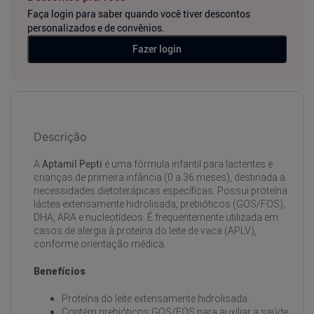
Faça login para saber quando você tiver descontos
personalizados e de convênios.
Fazer login
Descrição
A
Aptamil Pepti
é uma fórmula infantil para lactentes e
crianças de primeira infância (0 a 36 meses), destinada a
necessidades dietoterápicas específicas. Possui proteína
láctea extensamente hidrolisada, prebióticos (GOS/FOS),
DHA, ARA e nucleotídeos. É frequentemente utilizada em
casos de alergia à proteína do leite de vaca (APLV),
conforme orientação médica.
Benefícios
Proteína do leite extensamente hidrolisada.
Contém prebióticos GOS/FOS para auxiliar a saúde