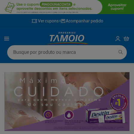
Ver cupons
Acompanhar pedido
Termos mais buscados
Busque por produto ou marca
1
º
lenço umedecido
6
º
fralda g
2
º
fralda
7
º
kit shampoo condicionador
3
º
desodorante
8
º
shampoo
4
º
sabonete líquido
9
º
fralda xxg
5
º
fralda xg
10
º
mounjaro