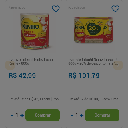
Patrocinado
Patrocinado
Fórmula Infantil Ninho Fases 1+
Fórmula Infantil Ninho Fases 1+
Nestlé - 800g
800g - 20% de desconto na 2ª
lata
R$ 42,99
R$ 101,79
Em até
1
x de
R$ 42,99
sem juros
Em até
3
x de
R$ 33,93
sem juros
-
+
-
+
1
1
Comprar
Comprar