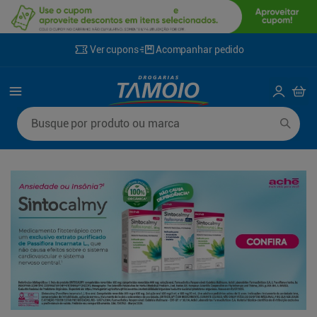
Ver cupons
Acompanhar pedido
Termos mais buscados
Busque por produto ou marca
1
º
lenço umedecido
6
º
fralda g
2
º
fralda
7
º
kit shampoo condicionador
3
º
desodorante
8
º
shampoo
4
º
sabonete líquido
9
º
fralda xxg
5
º
fralda xg
10
º
sabonete