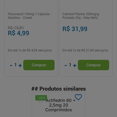
Fluconazol 150mg 1 Cápsula -
Calotrat Plantar 200mg/g
Genérico - Cimed
Pomada 20g - Kley Hertz
R$ 15,81
R$ 31,99
R$ 4,99
Em até
1
x de
R$ 4,99
sem juros
Em até
1
x de
R$ 31,99
sem juros
-
+
-
+
1
1
Comprar
Comprar
## Produtos similares
-
20
%