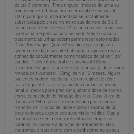
de até 6 semanas. Tinea ungueal (micose da unha ou
onicomicoses): 1 dose única semanal de fluconazol
150mg até que a unha infectada seja totalmente
substituída pelo crescimento (o que demora de 3 a 6
meses nas mãos e de 6 a 12 meses nos pés, mas isso
pode variar de pessoa para pessoa). Mesmo após o
tratamento as unhas podem permanecer deformadas.
Candidíase vaginal (infecção vaginal por fungos do
gênero candida) e balanite (infecção fúngica da região
conhecida popularmente como “cabeça do pênis”) por
candida: 1 dose única oral de fluconazol 150mg.
Candidíase vaginal recorrente (de repetição): dose única
mensal de fluconazol 150mg, de 4 a 12 meses. Alguns
pacientes podem necessitar de um regime de dose
mais frequente. Uso em pacientes com insuficiência
renal: o médico pode precisar ajustar a dose de acordo
com a capacidade de filtração dos rins. Dose única de
fluconazol 150mg não é recomendada para crianças
menores de 18 anos de idade e idosos (acima de 60
anos de idade), exceto sob supervisão médica. Siga a
orientação de seu médico, respeitando sempre os
horários, as doses e a duração do tratamento. Não
interrompa o tratamento sem o conhecimento do seu