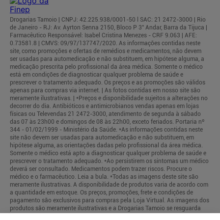
Drogarias Tamoio | CNPJ: 42.225.938/0001-50 l SAC: 21 2472-3000 | Rio
de Janeiro - RJ: Av. Ayrton Senna 2150, Bloco P 3° Andar, Barra da Tijuca |
Farmacêutico Responsável: Isabel Cristina Menezes - CRF 9.063 | AFE:
0.73581.8 | CMVS: 09/97/137747/2020. As informações contidas neste
site, como promoções e ofertas de remédios e medicamentos, não devem
ser usadas para automedicação e não substituem, em hipótese alguma, a
medicação prescrita pelo profissional da área médica. Somente o médico
está em condições de diagnosticar qualquer problema de saúde e
prescrever o tratamento adequado. Os preços e as promoções são válidos
apenas para compras via internet. | As fotos contidas em nosso site são
meramente ilustrativas. | *Preços e disponibilidade sujeitos a alterações no
decorrer do dia. Antibióticos e antimicrobianos vendas apenas em lojas
físicas ou Televendas 21 2472-3000, atendimento de segunda à sábado
das 07 às 23h00 e domingos de 08 às 22h00, exceto feriados. Portaria nº
344 - 01/02/1999 - Ministério da Saúde. *As informações contidas neste
site não devem ser usadas para automedicação e não substituem, em
hipótese alguma, as orientações dadas pelo profissional da área médica.
Somente o médico está apto a diagnosticar qualquer problema de saúde e
prescrever o tratamento adequado. *Ao persistirem os sintomas um médico
deverá ser consultado. Medicamentos podem trazer riscos. Procure o
médico e o farmacêutico. Leia a bula. *Todas as imagens deste site são
meramente ilustrativas. A disponibilidade de produtos varia de acordo com
a quantidade em estoque. Os preços, promoções, frete e condições de
pagamento são exclusivos para compras pela Loja Virtual. As imagens dos
produtos são meramente ilustrativas e a Drogarias Tamoio se resguarda
por quaisquer eventuais erros de informações.