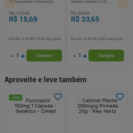
30 Comprimidos Revestidos
Genérico Medley C/ 30
Comprimidos Revestidos
R$ 110,60
R$ 69,68
R$ 15,69
R$ 33,65
Em até
1
x de
R$ 15,69
sem juros
Em até
1
x de
R$ 33,65
sem juros
-
+
-
+
1
1
Comprar
Comprar
Aproveite e leve também
-
68
%