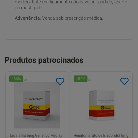
médico. Este medicamento não deve ser partido, aberto
ou mastigado.
Advertência:
Venda sob prescrição médica.
Produtos patrocinados
-
86
%
-
52
%
Patrocinado
Patrocinado
Tadalafila 5mg Genérico Medley
Hemifumarato de Bisoprolol 5mg