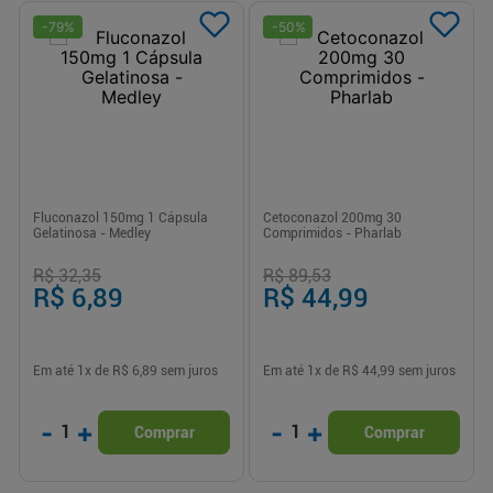
-
79
%
-
50
%
Fluconazol 150mg 1 Cápsula
Cetoconazol 200mg 30
Gelatinosa - Medley
Comprimidos - Pharlab
R$ 32,35
R$ 89,53
R$ 6,89
R$ 44,99
Em até
1
x de
R$ 6,89
sem juros
Em até
1
x de
R$ 44,99
sem juros
-
+
-
+
1
1
Comprar
Comprar