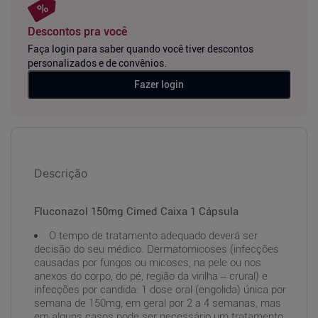
Descontos pra você
Faça login para saber quando você tiver descontos
personalizados e de convênios.
Fazer login
Descrição
Fluconazol 150mg Cimed Caixa 1 Cápsula
O tempo de tratamento adequado deverá ser
decisão do seu médico. Dermatomicoses (infecções
causadas por fungos ou micoses, na pele ou nos
anexos do corpo, do pé, região da virilha – crural) e
infecções por candida: 1 dose oral (engolida) única por
semana de 150mg, em geral por 2 a 4 semanas, mas
em alguns casos pode ser necessário um tratamento