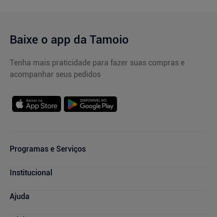
Baixe o app da Tamoio
Tenha mais praticidade para fazer suas compras e
acompanhar seus pedidos
Programas e Serviços
Serviços Farmacêuticos
Institucional
Consultas Médicas
Cupons de Desconto
Nossas Lojas
Ajuda
Sou + Saúde
Marcas Parceiras
Mais Tamoio