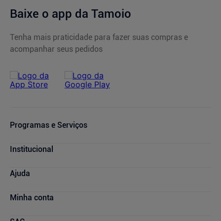
Baixe o app da Tamoio
Tenha mais praticidade para fazer suas compras e
acompanhar seus pedidos
Programas e Serviços
Serviços Farmacêuticos
Institucional
Consultas Médicas
Cupons de Desconto
Nossas Lojas
Ajuda
Sou + Saúde
Marcas Parceiras
Mais Tamoio
Trabalhe Conosco
Compras e Pedidos
Minha conta
Farmácia Popular
Quem Somos
Atendimento
Descontos de laboratórios
Relação com Investidores
Compra Recorrente
Minha conta