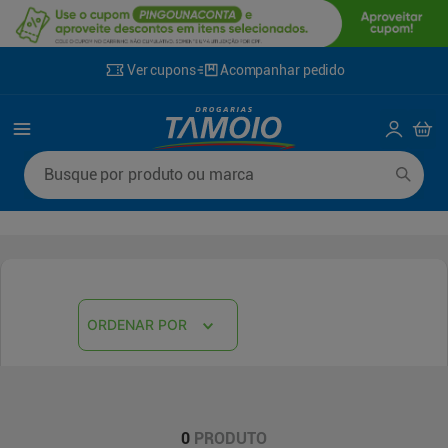
Ver cupons
Acompanhar pedido
Termos mais buscados
Busque por produto ou marca
1
º
lenço umedecido
6
º
fralda g
2
º
fralda
7
º
kit shampoo condicionador
3
º
desodorante
8
º
shampoo
4
º
sabonete líquido
9
º
mounjaro
ORDENAR POR
5
º
fralda xg
10
º
fralda xxg
0
PRODUTO