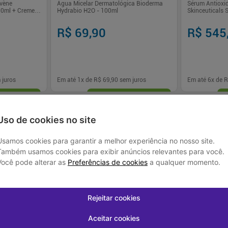
Avène
Água Micelar Dermatológica Bioderma
Sérum Antioxi
50ml + Creme
Hydrabio H2O - 100ml
Skinceuticals 
R$ 69,90
R$ 545
 juros
Em até
1
x de
R$ 69,90
sem juros
Em até
6
x de
R
-
+
-
+
1
1
prar
Comprar
Uso de cookies no site
Usamos cookies para garantir a melhor experiência no nosso site.
Também usamos cookies para exibir anúncios relevantes para você.
Você pode alterar as
Preferências de cookies
a qualquer momento.
Rejeitar cookies
Aceitar cookies