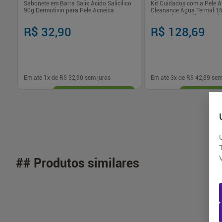
Sabonete em Barra Salix Ácido Salicílico
Kit Cuidados com a Pele 
90g Dermotivin para Pele Acneica
Cleanance Água Termal 1
Reparador Cicalfate 20ml
R$ 32,90
R$ 128,69
Em até
1
x de
R$ 32,90
sem juros
Em até
3
x de
R$ 42,89
sem
-
+
-
+
1
1
Comprar
Com
## Produtos similares