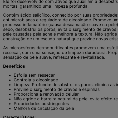
Ele foi desenvolvido com ativos que auxiliam a desobst
mortas, garantindo uma limpeza profunda.
Contém ácido salicílico, conhecido por suas propriedades 
antimicrobianas e reguladora de oleosidade. Promove um
processo inflamatório (causa descamação suave na pele)
sebo, desobstrui os poros, evita o surgimento de cravos 
pele causadas pela acne e melhora a textura. Não agride a
construção de um escudo natural que previne novas crises
As microesferas dermopurificantes promovem uma esfoli
ressecar, com uma sensação de limpeza duradoura. Prop
sensação de pele suave, refrescante e revitalizada.
Benefícios
Esfolia sem ressecar
Controla a oleosidade
Limpeza Profunda: desobstrui os poros, elimina as 
Previne o surgimento de cravos e espinhas
Proporciona a renovação celular
Não agride a barreira natural da pele, evita efeito r
Propriedades adstringentes
Melhora de circulação da pele
Características: