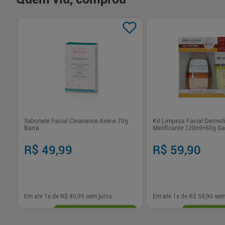
Sabonete Facial Cleanance Avène 70g
Kit Limpeza Facial Dermoti
Barra
Matificante 120ml+60g G
R$ 49,99
R$ 59,90
Em até
1
x de
R$ 49,99
sem juros
Em até
1
x de
R$ 59,90
sem
-
+
-
+
1
1
Comprar
Com