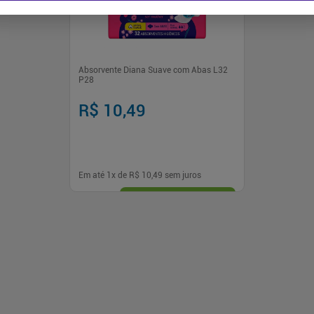
Absorvente Diana Suave com Abas L32
P28
R$ 10,49
Em até
1
x de
R$ 10,49
sem juros
-
+
1
Comprar