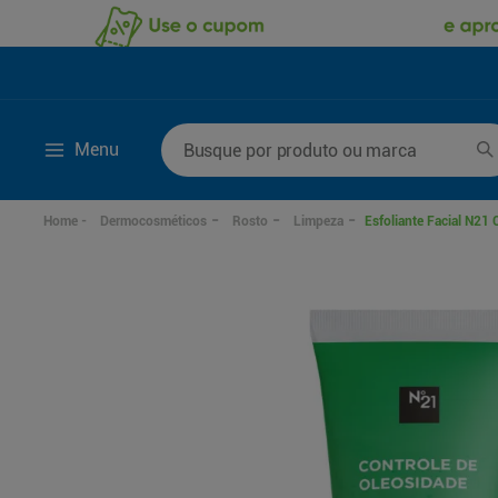
Busque por produto ou marca
Menu
Termos mais buscados
Dermocosméticos
Rosto
Limpeza
Esfoliante Facial N21 
1
º
fralda
6
º
kit shampoo condi
2
º
desodorante
7
º
fralda xxg
3
º
sabonete líquido
8
º
mounjaro
4
º
fralda xg
9
º
shampoo
5
º
fralda g
10
º
sabonete