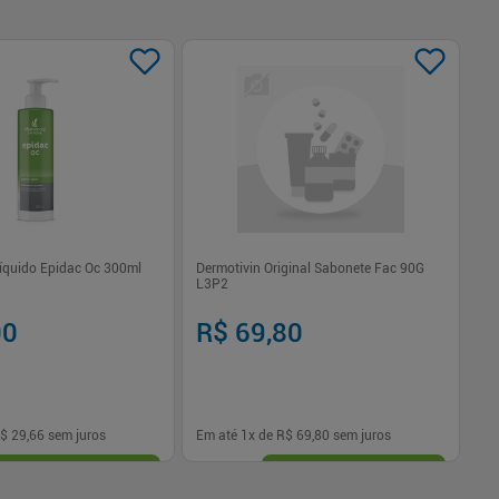
Sabonete Líquido Epidac Oc 300ml
Dermotivin Original Sabonete Fac 90G
Sa
L3P2
Mi
00
R$ 69,80
R
$ 29,66
sem juros
Em até
1
x de
R$ 69,80
sem juros
Em
-
+
1
Comprar
Comprar