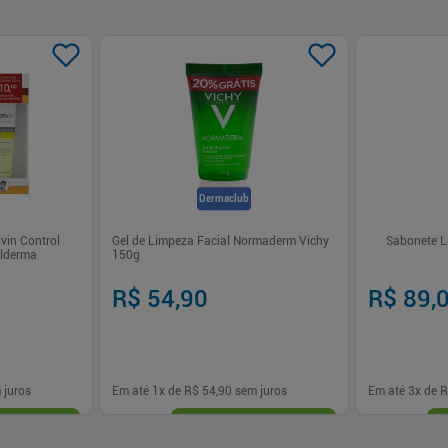
Dermaclub
vin Control
Gel de Limpeza Facial Normaderm Vichy
alderma
150g
R$ 54,90
R$ 89,
 juros
Em até
1
x de
R$ 54,90
sem juros
Em até
3
x de
R
-
+
-
+
1
1
prar
Comprar