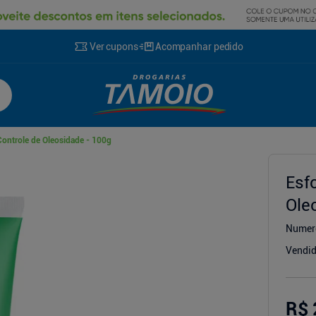
Ver cupons
Acompanhar pedido
Controle de Oleosidade - 100g
cionador
Esf
Ole
Numer
Vendid
R$ 