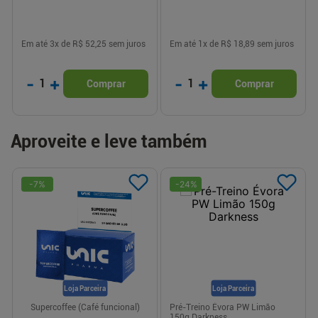
Em até
3
x de
R$ 52,25
sem juros
Em até
1
x de
R$ 18,89
sem juros
-
+
-
+
1
1
Comprar
Comprar
Aproveite e leve também
-
7
%
-
24
%
Loja Parceira
Loja Parceira
Supercoffee (Café funcional)
Pré-Treino Évora PW Limão
150g Darkness