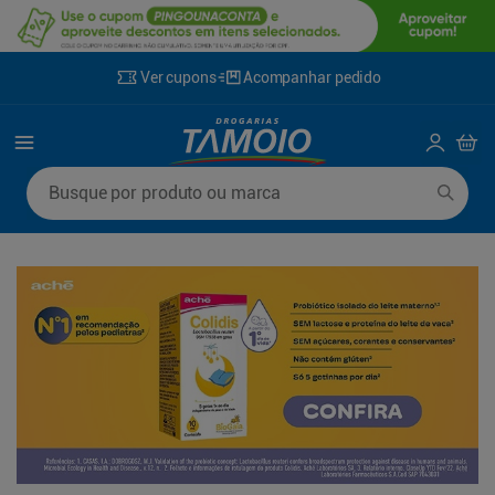
Ver cupons
Acompanhar pedido
Termos mais buscados
Busque por produto ou marca
1
º
lenço umedecido
6
º
fralda g
2
º
fralda
7
º
kit shampoo condicionador
3
º
desodorante
8
º
shampoo
4
º
sabonete líquido
9
º
mounjaro
5
º
fralda xg
10
º
fralda xxg