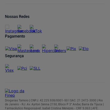
Canal de Denúncias
Condições de Pagamento
Ofertas de Imóveis
Prazos de Entrega
Trocas e Devoluções
Nossas Redes
Cancelamento de Pedidos
Regulamentos
Pagamento
Segurança
Drogarias Tamoio | CNPJ: 42.225.938/0001-50 l SAC: 21 2472-3000 | Rio
de Janeiro - RJ: Av. Ayrton Senna 2150, Bloco P 3° Andar, Barra da Tijuca |
Farmacêutico Responsável: Isabel Cristina Menezes - CRF 9.063 | AFE: