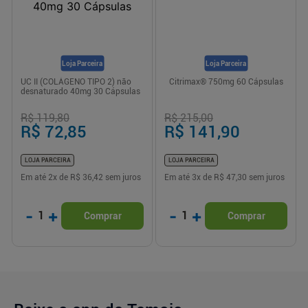
Loja Parceira
Loja Parceira
UC II (COLÁGENO TIPO 2) não
Citrimax® 750mg 60 Cápsulas
desnaturado 40mg 30 Cápsulas
R$ 119,80
R$ 215,00
R$ 72,85
R$ 141,90
LOJA PARCEIRA
LOJA PARCEIRA
Em até
2
x de
R$ 36,42
sem juros
Em até
3
x de
R$ 47,30
sem juros
-
+
-
+
1
1
Comprar
Comprar