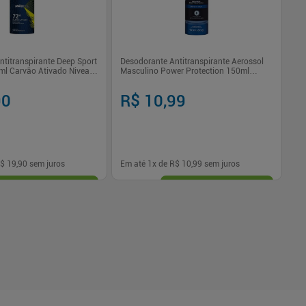
titranspirante Deep Sport
Desodorante Antitranspirante Aerossol
De
l Carvão Ativado Nivea
Masculino Power Protection 150ml
Ni
Carvão Bozzano
90
R$ 10,99
R
$ 19,90
sem juros
Em até
1
x de
R$ 10,99
sem juros
Em
-
+
1
Comprar
Comprar