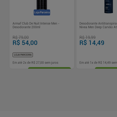
Loja Parceira
0g
Armaf Club De Nuit Intense Men -
Desodorante Antitranspira
Desodorante 200ml
Nivea Men Deep Carvão At
R$ 79,00
R$ 19,99
R$ 54,00
R$ 14,49
LOJA PARCEIRA
Em até
2
x de
R$ 27,00
sem juros
Em até
1
x de
R$ 14,49
sem
-
+
-
+
1
1
Comprar
Com