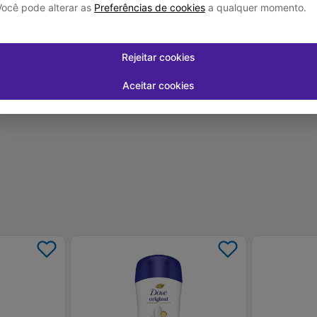
Você pode alterar as
Preferências de cookies
a qualquer momento.
 juros
Em até
1
x de
R$ 18,99
sem juros
Em até
1
x de
R
Rejeitar cookies
-
+
-
+
1
1
prar
Comprar
Aceitar cookies