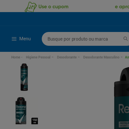
Busque por produto ou marca
Menu
Termos mais buscados
Higiene Pessoal
Desodorante
Desodorante Masculino
An
1
º
lenço umedecido
6
º
fralda g
2
º
fralda
7
º
kit shampoo condi
3
º
desodorante
8
º
shampoo
4
º
sabonete líquido
9
º
fralda xxg
5
º
fralda xg
10
º
sabonete