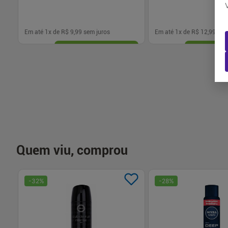
Em até
1
x de
R$ 9,99
sem juros
Em até
1
x de
R$ 12,99
sem
-
+
-
+
1
1
Comprar
Com
Quem viu, comprou
-
32
%
-
28
%