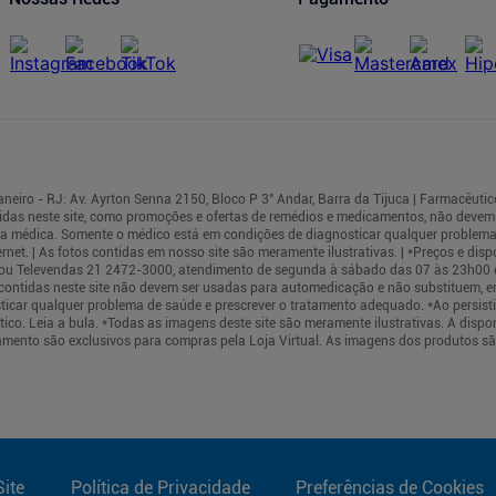
iro - RJ: Av. Ayrton Senna 2150, Bloco P 3° Andar, Barra da Tijuca | Farmacêutic
das neste site, como promoções e ofertas de remédios e medicamentos, não deve
rea médica. Somente o médico está em condições de diagnosticar qualquer problema
t. | As fotos contidas em nosso site são meramente ilustrativas. | *Preços e dispo
cas ou Televendas 21 2472-3000, atendimento de segunda à sábado das 07 às 23h00
s contidas neste site não devem ser usadas para automedicação e não substituem, e
ticar qualquer problema de saúde e prescrever o tratamento adequado. *Ao persis
co. Leia a bula. *Todas as imagens deste site são meramente ilustrativas. A dispo
mento são exclusivos para compras pela Loja Virtual. As imagens dos produtos sã
ite
Política de Privacidade
Preferências de Cookies