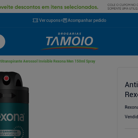
Ver cupons
Acompanhar pedido
titranspirante Aerossol Invisible Rexona Men 150ml Spray
cionador
Anti
Rex
Rexon
Vendid