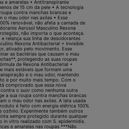
s e amarelas • Antitranspirante
 menos de 15 cm da pele • A tecnologia
 roupa contra manchas brancas e
am o mau odor nas axilas • Esse
 100% renovável, não afeta a camada de
sodorante Aerosol Masculino Rexona
protegido, não importa o que aconteça.
e relança sua linha de desodorantes
lino Rexona Antibacterial + Invisible
r, ativado pelo movimento. Esse
iminar as bactérias que causam o mau
nchas**, protegendo as suas roupas
órmula de Rexona Antibacterial +
s e mais estáveis que formam uma
 transpiração e o mau odor, mantendo
to e por muito mais tempo. Com o
 está comprovado que essa nova
ão contra o suor como nenhuma outra
ege a sua roupa contra manchas brancas
sam o mau odor nas axilas. A lata usada
produto é feito com energia elétrica 100%
de ozônio. Experimente também outros
sinta sempre protegido durante qualquer
in vitro realizado com S. epidermidis.
ncas e amarelas nas roupas ***Não