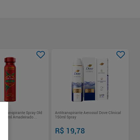
titranspirante Spray Old
Antitranspirante Aerossol Dove Clinical
De
a 150ml Amadeirado
150ml Spray
15
62
R$ 19,78
R