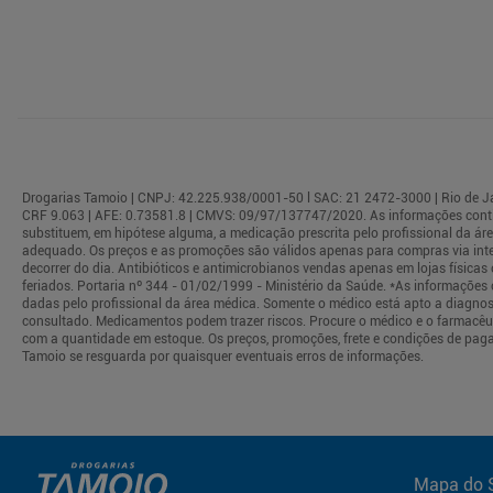
Drogarias Tamoio | CNPJ: 42.225.938/0001-50 l SAC: 21 2472-3000 | Rio de Jane
CRF 9.063 | AFE: 0.73581.8 | CMVS: 09/97/137747/2020. As informações conti
substituem, em hipótese alguma, a medicação prescrita pelo profissional da á
adequado. Os preços e as promoções são válidos apenas para compras via interne
decorrer do dia. Antibióticos e antimicrobianos vendas apenas em lojas físi
feriados. Portaria nº 344 - 01/02/1999 - Ministério da Saúde. *As informaçõe
dadas pelo profissional da área médica. Somente o médico está apto a diagnos
consultado. Medicamentos podem trazer riscos. Procure o médico e o farmacêuti
com a quantidade em estoque. Os preços, promoções, frete e condições de paga
Tamoio se resguarda por quaisquer eventuais erros de informações.
Mapa do S