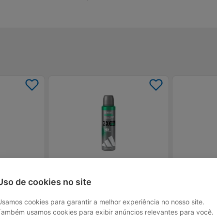
lino Aerossol
Antitranspirante Aerossol Masculino
Desodorante An
Uso de cookies no site
Fresh Adidas Clinical Friction Defense -
Spice Aventur
150ml
Cítrico
R$ 18,99
R$ 12,
Usamos cookies para garantir a melhor experiência no nosso site.
Também usamos cookies para exibir anúncios relevantes para você.