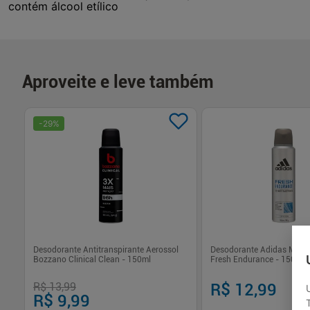
contém álcool etílico
Aproveite e leve também
-
29
%
eme
Desodorante Antitranspirante Aerossol
Desodorante Adidas Mascu
Bozzano Clinical Clean - 150ml
Fresh Endurance - 150ml
R$ 13,99
R$ 12,99
R$ 9,99