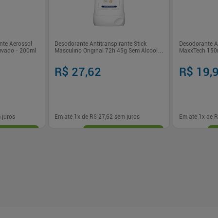
nte Aerossol
Desodorante Antitranspirante Stick
Desodorante An
ivado - 200ml
Masculino Original 72h 45g Sem Álcool
MaxxTech 150m
Dove
Men
R$ 27,62
R$ 19,
 juros
Em até
1
x de
R$ 27,62
sem juros
Em até
1
x de
R
-
+
-
+
1
1
prar
Comprar