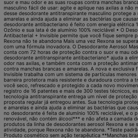
suor e mau odor e as suas roupas contra manchas branca
masculino fácil de usar: agite e aplique nas axilas a não
desse desodorante antitranspirante masculino protege a
amarelas e ainda ajuda a eliminar as bactérias que caus
desodorante antibacteriano é feito com energia elétrica
Ozônio e sua lata é de alumínio 100% reciclável • O De
Antibacterial + Invisible permite que você fique sempre 
Rexona não te abandona Mais uma vez Rexona se supera 
com uma fórmula inovadora. O Desodorante Aerosol Mascu
conta com 72 horas de proteção contra o suor e mau odo
desodorante antitranspirante antibacteriano* ajuda a el
odor nas axilas, e também conta com a proteção antima
contra manchas brancas e amarelas. A nova e exclusiva f
Invisible trabalha com um sistema de partículas menore
barreira protetora mais resistente e duradoura contra a
você seco, refrescado e protegido a cada novo movimen
registro de 16 patentes e mais de 300 testes técnicos,
tecnologia antitranspirante entrega um nível de proteç
proposta regular já entregou antes. Sua tecnologia prot
e amarelas e ainda ajuda a eliminar as bactérias que cau
no desodorante é feita de alumínio 100% reciclável, e o 
renovável, não contém álcool*** e não afeta a camada 
produtos da linha de desodorantes aerosol Rexona e se 
atividade, porque Rexona não te abandona. *Teste padrão 
Produto cosmético sem ação terapêutica **Manchas bra