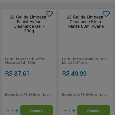
Gel de Limpeza Facial Avène
Gel de Limpeza Cleanance Efeito
Cleanance Gel - 300g
Matte 60ml Avene
R$ 87,61
R$ 49,99
Em até
3
x de
R$ 29,20
sem juros
Em até
1
x de
R$ 49,99
sem juros
-
+
-
+
1
1
Comprar
Comprar