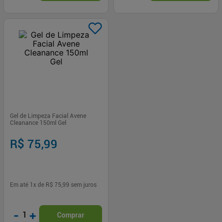
Gel de Limpeza Facial Avene
Cleanance 150ml Gel
R$ 75,99
Em até
1
x de
R$ 75,99
sem juros
-
+
1
Comprar