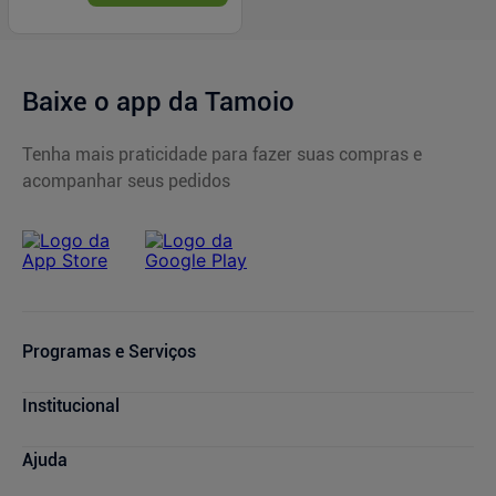
Baixe o app da Tamoio
Tenha mais praticidade para fazer suas compras e
acompanhar seus pedidos
Programas e Serviços
Serviços Farmacêuticos
Institucional
Consultas Médicas
Cupons de Desconto
Nossas Lojas
Ajuda
Sou + Saúde
Marcas Parceiras