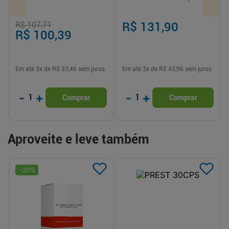
R$ 107,71
R$ 131,90
R$ 100,39
Em até
3
x de
R$ 33,46
sem juros
Em até
3
x de
R$ 43,96
sem juros
-
+
-
+
1
1
Comprar
Comprar
Aproveite e leve também
-
20
%