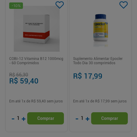
-
10
%
COBI-12 Vitamina B12 1000mcg
Suplemento Alimentar Epocler
- 60 Comprimidos
Todo Dia 30 comprimidos
R$ 66,30
R$ 17,99
R$ 59,40
Em até
1
x de
R$ 59,40
sem juros
Em até
1
x de
R$ 17,99
sem juros
-
+
-
+
1
1
Comprar
Comprar