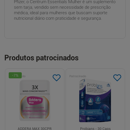
Pfizer, o Centrum Essentials Mulher é um suplemento
sem tarja, vendido sem necessidade de prescrição
médica, ideal para mulheres que buscam suporte
nutricional diário com praticidade e segurança.
Produtos patrocinados
-
7
%
Patrocinado
Patrocinado
ADDERA MAX 30CPR
Probians - 30 Caps