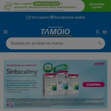
Ver cupons
Acompanhar pedido
Termos mais buscados
Busque por produto ou marca
1
º
lenço umedecido
6
º
fralda g
2
º
fralda
7
º
kit shampoo condicionador
3
º
desodorante
8
º
shampoo
4
º
sabonete líquido
9
º
fralda xxg
5
º
fralda xg
10
º
sabonete