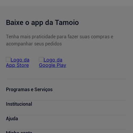
Baixe o app da Tamoio
Tenha mais praticidade para fazer suas compras e
acompanhar seus pedidos
Programas e Serviços
Serviços Farmacêuticos
Institucional
Consultas Médicas
Cupons de Desconto
Nossas Lojas
Ajuda
Sou + Saúde
Marcas Parceiras
Mais Tamoio
Trabalhe Conosco
Compras e Pedidos