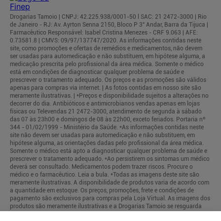
Drogarias Tamoio | CNPJ: 42.225.938/0001-50 l SAC: 21 2472-3000 | Rio
de Janeiro - RJ: Av. Ayrton Senna 2150, Bloco P 3° Andar, Barra da Tijuca |
Farmacêutico Responsável: Isabel Cristina Menezes - CRF 9.063 | AFE:
0.73581.8 | CMVS: 09/97/137747/2020. As informações contidas neste
site, como promoções e ofertas de remédios e medicamentos, não devem
ser usadas para automedicação e não substituem, em hipótese alguma, a
medicação prescrita pelo profissional da área médica. Somente o médico
está em condições de diagnosticar qualquer problema de saúde e
prescrever o tratamento adequado. Os preços e as promoções são válidos
apenas para compras via internet. | As fotos contidas em nosso site são
meramente ilustrativas. | *Preços e disponibilidade sujeitos a alterações no
decorrer do dia. Antibióticos e antimicrobianos vendas apenas em lojas
físicas ou Televendas 21 2472-3000, atendimento de segunda à sábado
das 07 às 23h00 e domingos de 08 às 22h00, exceto feriados. Portaria nº
344 - 01/02/1999 - Ministério da Saúde. *As informações contidas neste
site não devem ser usadas para automedicação e não substituem, em
hipótese alguma, as orientações dadas pelo profissional da área médica.
Somente o médico está apto a diagnosticar qualquer problema de saúde e
prescrever o tratamento adequado. *Ao persistirem os sintomas um médico
deverá ser consultado. Medicamentos podem trazer riscos. Procure o
médico e o farmacêutico. Leia a bula. *Todas as imagens deste site são
meramente ilustrativas. A disponibilidade de produtos varia de acordo com
a quantidade em estoque. Os preços, promoções, frete e condições de
pagamento são exclusivos para compras pela Loja Virtual. As imagens dos
produtos são meramente ilustrativas e a Drogarias Tamoio se resguarda
por quaisquer eventuais erros de informações.