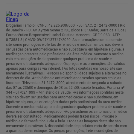
Drogarias Tamoio | CNPJ: 42.225.938/0001-50 l SAC: 21 2472-3000 | Rio
de Janeiro - RJ: Av. Ayrton Senna 2150, Bloco P 3° Andar, Barra da Tijuca |
Farmacêutico Responsável: Isabel Cristina Menezes - CRF 9.063 | AFE:
0.73581.8 | CMVS: 09/97/137747/2020. As informações contidas neste
site, como promoções e ofertas de remédios e medicamentos, não devem
ser usadas para automedicação e não substituem, em hipótese alguma, a
medicação prescrita pelo profissional da área médica. Somente o médico
está em condições de diagnosticar qualquer problema de saúde e
prescrever o tratamento adequado. Os preços e as promoções são válidos
apenas para compras via internet. | As fotos contidas em nosso site são
meramente ilustrativas. | *Preços e disponibilidade sujeitos a alterações no
decorrer do dia. Antibióticos e antimicrobianos vendas apenas em lojas
físicas ou Televendas 21 2472-3000, atendimento de segunda à sábado
das 07 às 23h00 e domingos de 08 às 22h00, exceto feriados. Portaria nº
344 - 01/02/1999 - Ministério da Saúde. *As informações contidas neste
site não devem ser usadas para automedicação e não substituem, em
hipótese alguma, as orientações dadas pelo profissional da área médica.
Somente o médico está apto a diagnosticar qualquer problema de saúde e
prescrever o tratamento adequado. *Ao persistirem os sintomas um médico
deverá ser consultado. Medicamentos podem trazer riscos. Procure o
médico e o farmacêutico. Leia a bula. *Todas as imagens deste site são
meramente ilustrativas. A disponibilidade de produtos varia de acordo com
a quantidade em estoque. Os preços, promoções, frete e condições de