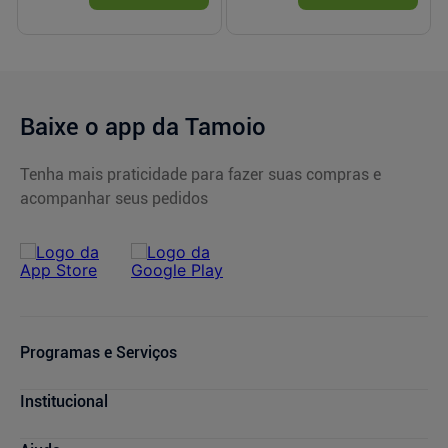
Baixe o app da Tamoio
Tenha mais praticidade para fazer suas compras e
acompanhar seus pedidos
Programas e Serviços
Serviços Farmacêuticos
Institucional
Consultas Médicas
Cupons de Desconto
Nossas Lojas