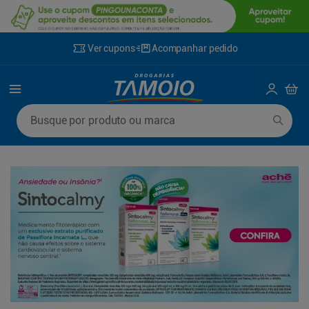
Ver cupons
Acompanhar pedido
Termos mais buscados
Busque por produto ou marca
1
º
lenço umedecido
6
º
fralda g
2
º
fralda
7
º
kit shampoo condicionador
3
º
desodorante
8
º
shampoo
4
º
sabonete líquido
9
º
fralda xxg
5
º
fralda xg
10
º
mounjaro