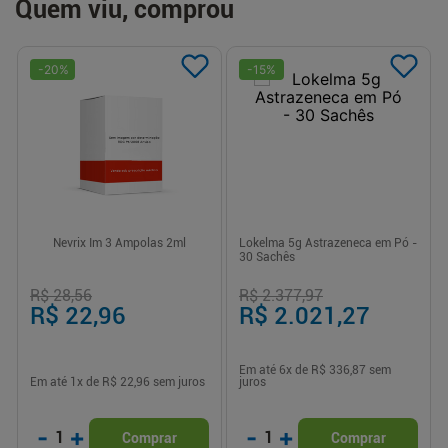
Quem viu, comprou
-
20
%
-
15
%
Nevrix Im 3 Ampolas 2ml
Lokelma 5g Astrazeneca em Pó -
30 Sachês
R$ 28,56
R$ 2.377,97
R$ 22,96
R$ 2.021,27
Em até
6
x de
R$ 336,87
sem
Em até
1
x de
R$ 22,96
sem juros
juros
-
+
-
+
1
1
Comprar
Comprar