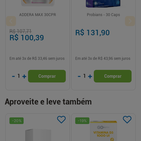
ADDERA MAX 30CPR
Probians - 30 Caps
R$ 107,71
R$ 131,90
R$ 100,39
Em até
3
x de
R$ 33,46
sem juros
Em até
3
x de
R$ 43,96
sem juros
-
+
-
+
1
1
Comprar
Comprar
Aproveite e leve também
-
20
%
-
19
%