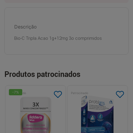
Descrição
Bio-C Tripla Acao 1g+12mg 3o comprimidos
Produtos patrocinados
-
7
%
Patrocinado
Patrocinado