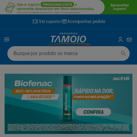
Ver cupons
Acompanhar pedido
Termos mais buscados
Busque por produto ou marca
1
º
lenço umedecido
6
º
fralda g
2
º
fralda
7
º
kit shampoo condicionador
3
º
desodorante
8
º
shampoo
4
º
sabonete líquido
9
º
mounjaro
5
º
fralda xg
10
º
fralda xxg