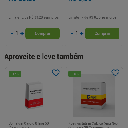
Em até
1
x de
R$ 39,28
sem juros
Em até
1
x de
R$ 8,36
sem juros
-
+
-
+
1
1
Comprar
Comprar
Aproveite e leve também
-
17
%
-
10
%
Somalgin Cardio 81mg 60
Rosuvastatina Cálcica 5mg Neo
Comprimidos
Química - 30 Comprimidos