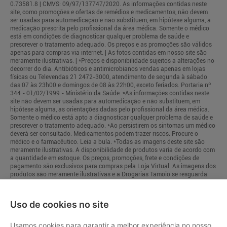
0.73581.8 | CMVS: 09/97/137747/2020. As informações contidas neste
site, como promoções e ofertas de remédios e medicamentos, não devem
ser usadas para automedicação e não substituem, em hipótese alguma, a
medicação prescrita pelo profissional da área médica. Somente o médico
está em condições de diagnosticar qualquer problema de saúde e
prescrever o tratamento adequado. Os preços e as promoções são válidos
apenas para compras via internet. | As fotos contidas em nosso site são
meramente ilustrativas. | *Preços e disponibilidade sujeitos a alterações no
decorrer do dia. Antibióticos e antimicrobianos vendas apenas em lojas
físicas ou Televendas 21 2472-3000, atendimento de segunda à sábado
das 07 às 23h00 e domingos de 08 às 22h00, exceto feriados. Portaria nº
344 - 01/02/1999 - Ministério da Saúde. *As informações contidas neste
site não devem ser usadas para automedicação e não substituem, em
hipótese alguma, as orientações dadas pelo profissional da área médica.
Somente o médico está apto a diagnosticar qualquer problema de saúde e
prescrever o tratamento adequado. *Ao persistirem os sintomas um médico
deverá ser consultado. Medicamentos podem trazer riscos. Procure o
médico e o farmacêutico. Leia a bula. *Todas as imagens deste site são
meramente ilustrativas. A disponibilidade de produtos varia de acordo com
a quantidade em estoque. Os preços, promoções, frete e condições de
pagamento são exclusivos para compras pela Loja Virtual. As imagens dos
produtos são meramente ilustrativas e a Drogarias Tamoio se resguarda
por quaisquer eventuais erros de informações.
Uso de cookies no site
Usamos cookies para garantir a melhor experiência no nosso