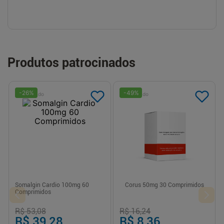
Produtos patrocinados
-
26
%
-
49
%
Patrocinado
Patrocinado
Somalgin Cardio 100mg 60
Corus 50mg 30 Comprimidos
Comprimidos
R$ 53,08
R$ 16,24
R$ 39,28
R$ 8,36