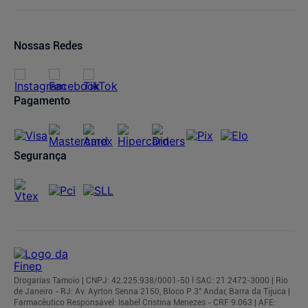
Canal de Denúncias
Condições de Pagamento
Ofertas de Imóveis
Prazos de Entrega
Trocas e Devoluções
Nossas Redes
Cancelamento de Pedidos
Regulamentos
Pagamento
Segurança
Drogarias Tamoio | CNPJ: 42.225.938/0001-50 l SAC: 21 2472-3000 | Rio
de Janeiro - RJ: Av. Ayrton Senna 2150, Bloco P 3° Andar, Barra da Tijuca |
Farmacêutico Responsável: Isabel Cristina Menezes - CRF 9.063 | AFE: