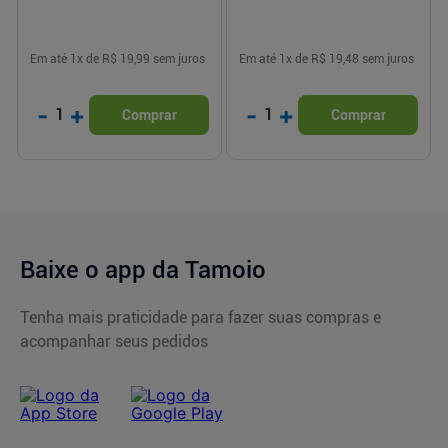
Em até
1
x de
R$ 19,99
sem juros
Em até
1
x de
R$ 19,48
sem juros
-
+
-
+
1
1
Comprar
Comprar
Baixe o app da Tamoio
Tenha mais praticidade para fazer suas compras e
acompanhar seus pedidos