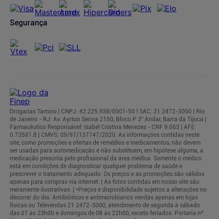
Segurança
Drogarias Tamoio | CNPJ: 42.225.938/0001-50 l SAC: 21 2472-3000 | Rio
de Janeiro - RJ: Av. Ayrton Senna 2150, Bloco P 3° Andar, Barra da Tijuca |
Farmacêutico Responsável: Isabel Cristina Menezes - CRF 9.063 | AFE:
0.73581.8 | CMVS: 09/97/137747/2020. As informações contidas neste
site, como promoções e ofertas de remédios e medicamentos, não devem
ser usadas para automedicação e não substituem, em hipótese alguma, a
medicação prescrita pelo profissional da área médica. Somente o médico
está em condições de diagnosticar qualquer problema de saúde e
prescrever o tratamento adequado. Os preços e as promoções são válidos
apenas para compras via internet. | As fotos contidas em nosso site são
meramente ilustrativas. | *Preços e disponibilidade sujeitos a alterações no
decorrer do dia. Antibióticos e antimicrobianos vendas apenas em lojas
físicas ou Televendas 21 2472-3000, atendimento de segunda à sábado
das 07 às 23h00 e domingos de 08 às 22h00, exceto feriados. Portaria nº