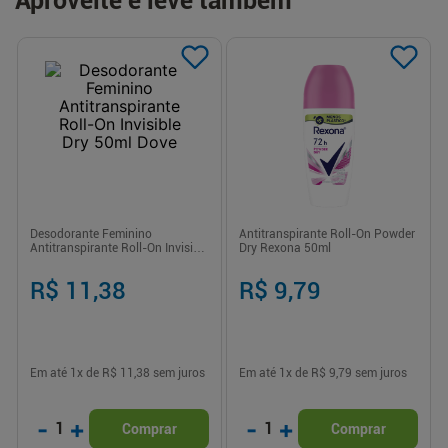
Aproveite e leve também
Desodorante Feminino
Antitranspirante Roll-On Powder
Antitranspirante Roll-On Invisible
Dry Rexona 50ml
Dry 50ml Dove
R$ 11,38
R$ 9,79
Em até
1
x de
R$ 11,38
sem juros
Em até
1
x de
R$ 9,79
sem juros
-
+
-
+
1
1
Comprar
Comprar