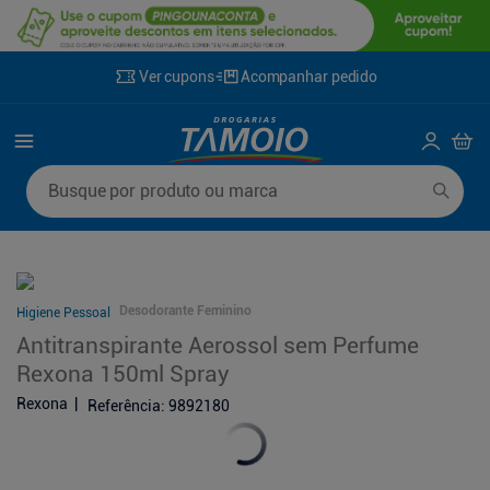
Ver cupons
Acompanhar pedido
Termos mais buscados
Busque por produto ou marca
1
º
lenço umedecido
6
º
fralda g
2
º
fralda
7
º
kit shampoo condicionador
3
º
desodorante
8
º
shampoo
Desodorante Feminino
Higiene Pessoal
4
º
sabonete líquido
9
º
fralda xxg
Antitranspirante Aerossol sem Perfume
5
º
fralda xg
10
º
mounjaro
Rexona 150ml Spray
Rexona
Referência
:
9892180