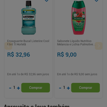
Enxaguante Bucal Listerine Cool
Sabonete Líquido Nutritivo
Mint 1l Hortelã
Melancia e Lichia Palmolive
Naturals - 250ml
R$ 32,96
R$ 9,00
Em até
1
x de
R$ 32,96
sem juros
Em até
1
x de
R$ 9,00
sem juros
-
+
-
+
1
1
Comprar
Comprar