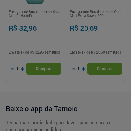
Enxaguante Bucal Listerine Cool
Enxaguante Bucal Listerine Cool
Mint 1l Hortelã
Mint Extra Suave 500ml
R$ 32,96
R$ 20,69
Em até
1
x de
R$ 32,96
sem juros
Em até
1
x de
R$ 20,69
sem juros
-
+
-
+
1
1
Comprar
Comprar
Baixe o app da Tamoio
Tenha mais praticidade para fazer suas compras e
acompanhar seus pedidos