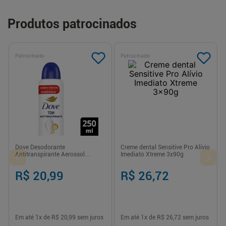
Produtos patrocinados
Patrocinado
Patrocinado
Dove Desodorante
Creme dental Sensitive Pro Alívio
Antitranspirante Aerossol
Imediato Xtreme 3x90g
Original 250 ml proteção e
hidratação prolongada
R$ 20,99
R$ 26,72
Em até
1
x de
R$ 20,99
sem juros
Em até
1
x de
R$ 26,72
sem juros