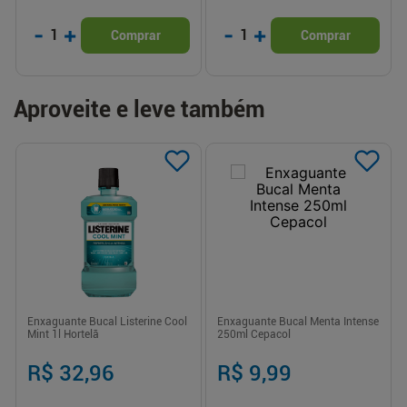
-
+
-
+
1
1
Comprar
Comprar
Aproveite e leve também
Enxaguante Bucal Listerine Cool
Enxaguante Bucal Menta Intense
Mint 1l Hortelã
250ml Cepacol
R$ 32,96
R$ 9,99