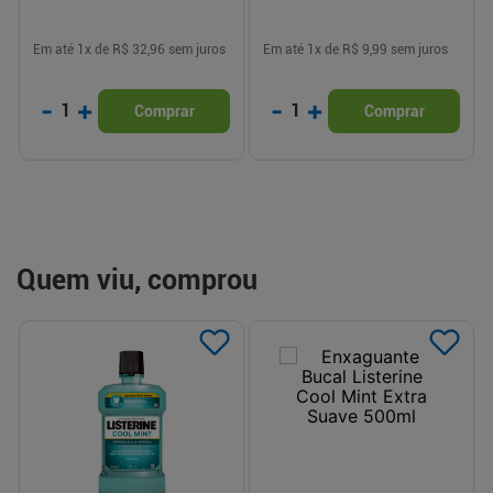
Em até
1
x de
R$ 32,96
sem juros
Em até
1
x de
R$ 9,99
sem juros
-
+
-
+
1
1
Comprar
Comprar
Quem viu, comprou