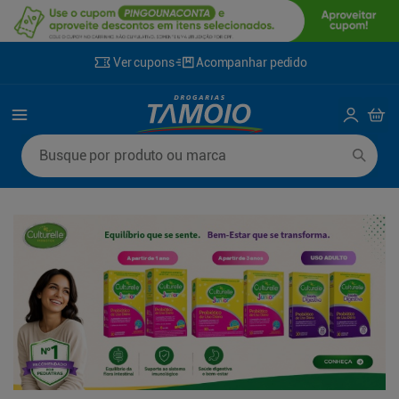
Ver cupons
Acompanhar pedido
Termos mais buscados
Busque por produto ou marca
1
º
lenço umedecido
6
º
fralda g
2
º
fralda
7
º
kit shampoo condicionador
3
º
desodorante
8
º
shampoo
4
º
sabonete líquido
9
º
fralda xxg
5
º
fralda xg
10
º
sabonete