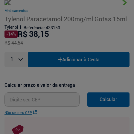
Medicamentos
Tylenol Paracetamol 200mg/ml Gotas 15ml
Tylenol
Referência
:
433150
R$ 38,15
-
14
%
R$ 44,54
Adicionar à Cesta
Calcular prazo e valor da entrega
Calcular
Não sei meu CEP