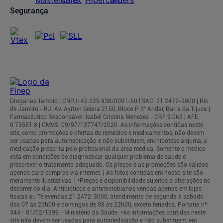
Segurança
Drogarias Tamoio | CNPJ: 42.225.938/0001-50 l SAC: 21 2472-3000 | Rio
de Janeiro - RJ: Av. Ayrton Senna 2150, Bloco P 3° Andar, Barra da Tijuca |
Farmacêutico Responsável: Isabel Cristina Menezes - CRF 9.063 | AFE:
0.73581.8 | CMVS: 09/97/137747/2020. As informações contidas neste
site, como promoções e ofertas de remédios e medicamentos, não devem
ser usadas para automedicação e não substituem, em hipótese alguma, a
medicação prescrita pelo profissional da área médica. Somente o médico
está em condições de diagnosticar qualquer problema de saúde e
prescrever o tratamento adequado. Os preços e as promoções são válidos
apenas para compras via internet. | As fotos contidas em nosso site são
meramente ilustrativas. | *Preços e disponibilidade sujeitos a alterações no
decorrer do dia. Antibióticos e antimicrobianos vendas apenas em lojas
físicas ou Televendas 21 2472-3000, atendimento de segunda à sábado
das 07 às 23h00 e domingos de 08 às 22h00, exceto feriados. Portaria nº
344 - 01/02/1999 - Ministério da Saúde. *As informações contidas neste
site não devem ser usadas para automedicação e não substituem, em