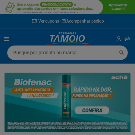
Ver cupons
Acompanhar pedido
Termos mais buscados
Busque por produto ou marca
1
º
lenço umedecido
6
º
fralda g
2
º
fralda
7
º
kit shampoo condicionador
3
º
desodorante
8
º
shampoo
4
º
sabonete líquido
9
º
fralda xxg
5
º
fralda xg
10
º
mounjaro