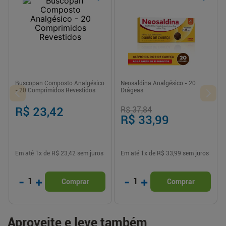
Buscopan Composto Analgésico
Neosaldina Analgésico - 20
- 20 Comprimidos Revestidos
Drágeas
R$ 23,42
R$ 37,84
R$ 33,99
Em até
1
x de
R$ 23,42
sem juros
Em até
1
x de
R$ 33,99
sem juros
-
+
-
+
1
1
Comprar
Comprar
Aproveite e leve também