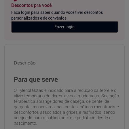
Descontos pra você
Faça login para saber quando você tiver descontos
personalizados e de convênios.
Fazer login
Descrição
Para que serve
O Tylenol Gotas é indicado para a redução da febre e o
alívio temporário de dores leves a moderadas. Sua ação
terapêutica abrange dores de cabeça, de dente, de
garganta, musculares, nas costas, cólicas menstruais e
desconfortos associados a gripes e resfriados, sendo
adequado para o público adulto e pediátrico desde o
nascimento.