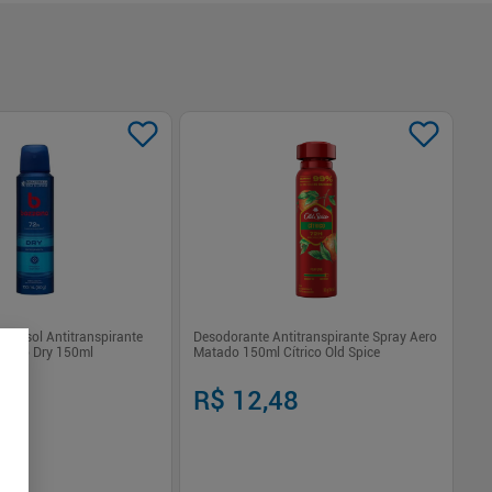
-
rossol Antitranspirante
Desodorante Antitranspirante Spray Aero
De
zano Dry 150ml
Matado 150ml Cítrico Old Spice
NI
99
R$ 12,48
R$
R