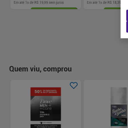
Em até
1
x de
R$ 19,99
sem juros
Em até
1
x de
R$ 18,39
sem
-
+
-
+
1
1
Comprar
Com
Quem viu, comprou