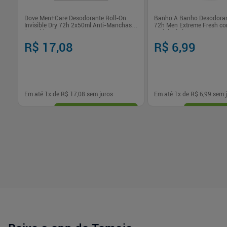
Dove Men+Care Desodorante Roll-On
Banho A Banho Desodoran
Invisible Dry 72h 2x50ml Anti-Manchas
72h Men Extreme Fresh c
1/4 Hidratante
e Hialurônico
R$ 17,08
R$ 6,99
Em até
1
x de
R$ 17,08
sem juros
Em até
1
x de
R$ 6,99
sem j
-
+
-
+
1
1
Comprar
Com