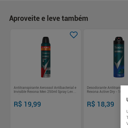
Aproveite e leve também
e
Antitranspirante Aerossol Antibacterial e
Desodorante Antitranspira
Invisible Rexona Men 250ml Spray Leve
Rexona Active Dry - 150ml
Mais Pague Menos
R$ 19,99
R$ 18,39