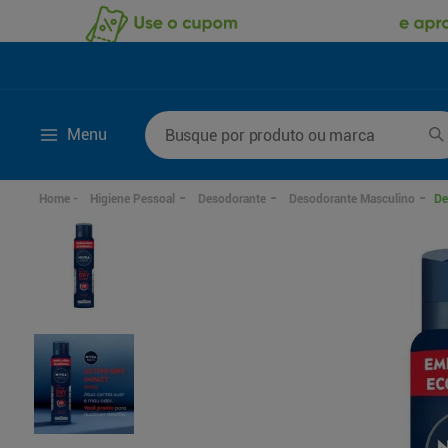
Busque por produto ou marca
Menu
Termos mais buscados
Higiene Pessoal
Desodorante
Desodorante Masculino
De
1
º
fralda
6
º
kit shampoo condi
2
º
desodorante
7
º
fralda xxg
3
º
sabonete líquido
8
º
mounjaro
4
º
fralda xg
9
º
shampoo
5
º
fralda g
10
º
sabonete