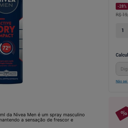
-
28
%
R$ 19
Calcul
Não sei
0ml da Nivea Men é um spray masculino
 mantendo a sensação de frescor e