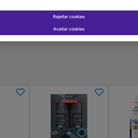
 juros
Em até
1
x de
R$ 9,70
sem juros
Em até
1
x de
R
-
+
-
+
1
1
prar
Comprar
Rejeitar cookies
Aceitar cookies