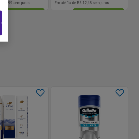
$ 10,99
sem juros
Em até
1
x de
R$ 12,48
sem juros
Em
-
+
1
Comprar
Comprar