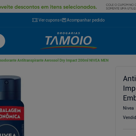
Ver cupons
Acompanhar pedido
sodorante Antitranspirante Aerossol Dry Impact 200ml NIVEA MEN
cionador
Ant
Imp
Emb
Nivea
Vendid