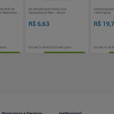
te Roll-On
Kit Desodorante Rollon Duo
Antitranspiran
om Niacinamida
Dermaclinical Men - Above
150ml Spray
R$ 6,63
R$ 19,
uros
Em até
1
x de
R$ 6,63
sem juros
Em até
1
x de
R
-
+
-
+
1
1
prar
Comprar
Programas e Serviços
Institucional