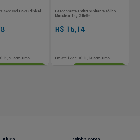
te Aerossol Dove Clinical
Desodorante antitranspirante sólido
De
Miniclear 45g Gillette
Ma
Bo
78
R$ 16,14
R
$ 19,78
sem juros
Em até
1
x de
R$ 16,14
sem juros
Em
-
+
1
Comprar
Comprar
Ajuda
Minha conta