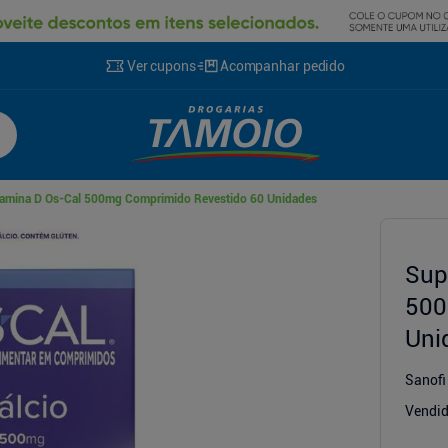
Ver cupons
Acompanhar pedido
itamina D Os-Cal 500mg Comprimido Revestido 60 Unidades
cionador
Sup
500
Uni
Sanofi
Vendid