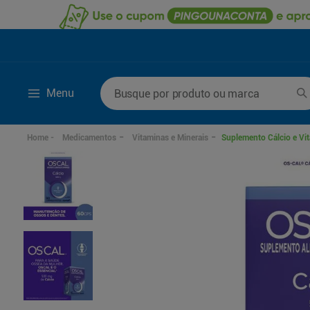
Busque por produto ou marca
Menu
Termos mais buscados
Medicamentos
Vitaminas e Minerais
Suplemento Cálcio e V
1
º
lenço umedecido
6
º
fralda g
2
º
fralda
7
º
kit shampoo condi
3
º
desodorante
8
º
shampoo
4
º
sabonete líquido
9
º
fralda xxg
5
º
fralda xg
10
º
sabonete