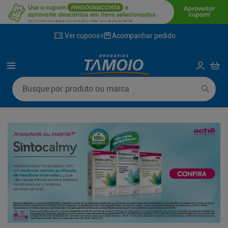
Ver cupons
Acompanhar pedido
Termos mais buscados
Busque por produto ou marca
1
º
lenço umedecido
6
º
fralda g
2
º
fralda
7
º
kit shampoo condicionador
3
º
desodorante
8
º
shampoo
4
º
sabonete líquido
9
º
fralda xxg
5
º
fralda xg
10
º
sabonete