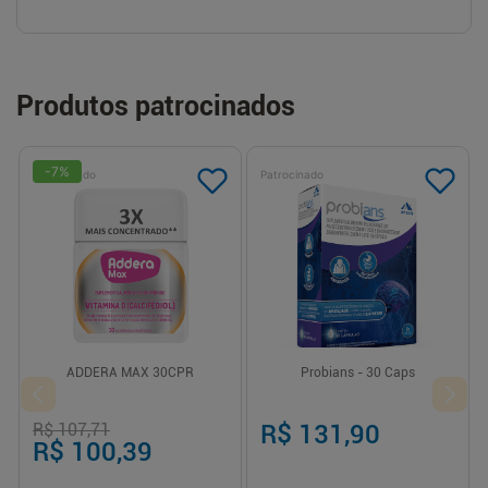
Produtos patrocinados
-
7
%
Patrocinado
Patrocinado
ADDERA MAX 30CPR
Probians - 30 Caps
R$ 107,71
R$ 131,90
R$ 100,39