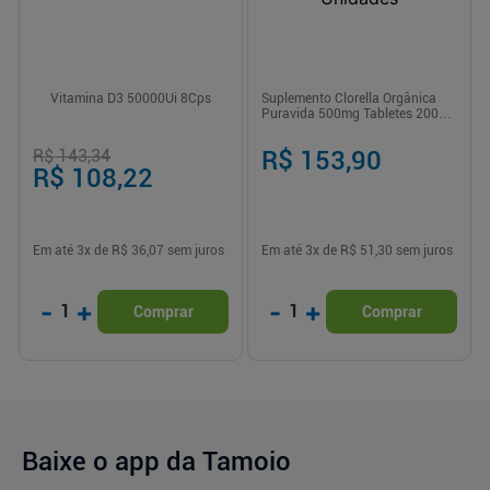
Vitamina D3 50000Ui 8Cps
Suplemento Clorella Orgânica
Puravida 500mg Tabletes 200
Unidades
R$ 143,34
R$ 153,90
R$ 108,22
Em até
3
x de
R$ 36,07
sem juros
Em até
3
x de
R$ 51,30
sem juros
-
+
-
+
1
1
Comprar
Comprar
Baixe o app da Tamoio