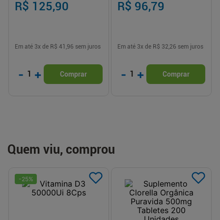
R$ 125,90
R$ 96,79
Em até
3
x de
R$ 41,96
sem juros
Em até
3
x de
R$ 32,26
sem juros
-
+
-
+
1
1
Comprar
Comprar
Quem viu, comprou
-
25
%