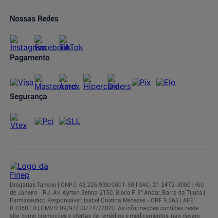
Ofertas de Imóveis
Prazos de Entrega
Trocas e Devoluções
Nossas Redes
Cancelamento de Pedidos
Regulamentos
Pagamento
Segurança
Drogarias Tamoio | CNPJ: 42.225.938/0001-50 l SAC: 21 2472-3000 | Rio
de Janeiro - RJ: Av. Ayrton Senna 2150, Bloco P 3° Andar, Barra da Tijuca |
Farmacêutico Responsável: Isabel Cristina Menezes - CRF 9.063 | AFE:
0.73581.8 | CMVS: 09/97/137747/2020. As informações contidas neste
site, como promoções e ofertas de remédios e medicamentos, não devem