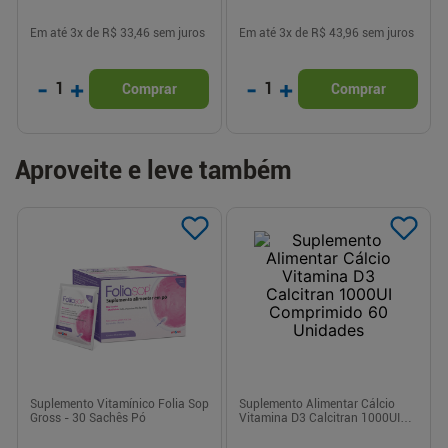
Em até
3
x de
R$ 33,46
sem juros
Em até
3
x de
R$ 43,96
sem juros
-
+
-
+
1
1
Comprar
Comprar
Aproveite e leve também
Suplemento Vitamínico Folia Sop
Suplemento Alimentar Cálcio
Gross - 30 Sachês Pó
Vitamina D3 Calcitran 1000UI
Comprimido 60 Unidades