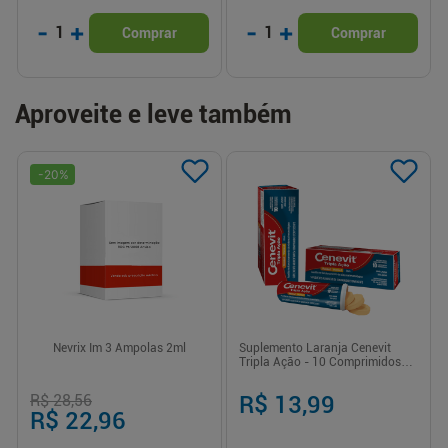
-
+
-
+
1
1
Comprar
Comprar
Aproveite e leve também
-
20
%
Nevrix Im 3 Ampolas 2ml
Suplemento Laranja Cenevit
Tripla Ação - 10 Comprimidos
Efervescentes
R$ 28,56
R$ 13,99
R$ 22,96