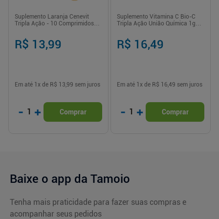
Suplemento Laranja Cenevit
Suplemento Vitamina C Bio-C
Tripla Ação - 10 Comprimidos
Tripla Ação União Química 1g
Efervescentes
Comprimido Efervescente 10
Unidades
R$ 13,99
R$ 16,49
Em até
1
x de
R$ 13,99
sem juros
Em até
1
x de
R$ 16,49
sem juros
-
+
-
+
1
1
Comprar
Comprar
Baixe o app da Tamoio
Tenha mais praticidade para fazer suas compras e
acompanhar seus pedidos