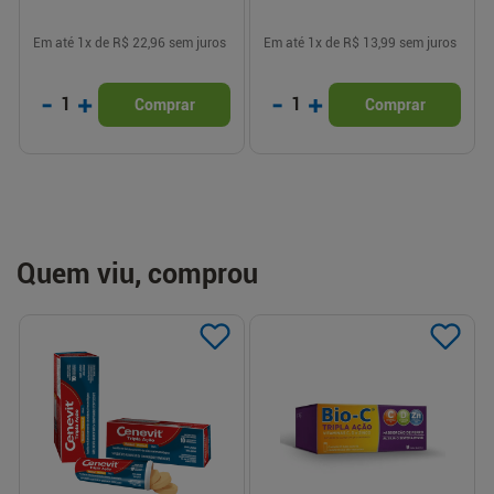
Em até
1
x de
R$ 22,96
sem juros
Em até
1
x de
R$ 13,99
sem juros
-
+
-
+
1
1
Comprar
Comprar
Quem viu, comprou