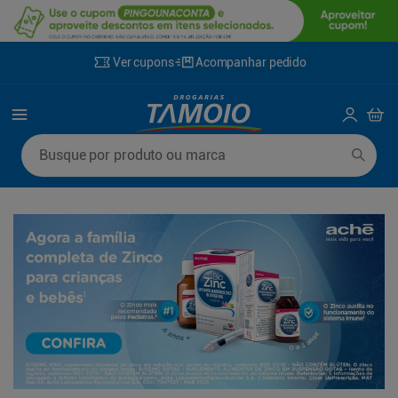
Ver cupons
Acompanhar pedido
Termos mais buscados
Busque por produto ou marca
1
º
lenço umedecido
6
º
fralda g
2
º
fralda
7
º
kit shampoo condicionador
3
º
desodorante
8
º
shampoo
4
º
sabonete líquido
9
º
fralda xxg
5
º
fralda xg
10
º
mounjaro