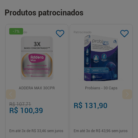
Produtos patrocinados
-
7
%
Patrocinado
Patrocinado
ADDERA MAX 30CPR
Probians - 30 Caps
R$ 107,71
R$ 131,90
R$ 100,39
Em até
3
x de
R$ 33,46
sem juros
Em até
3
x de
R$ 43,96
sem juros