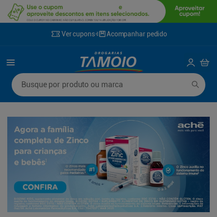
Ver cupons
Acompanhar pedido
Termos mais buscados
Busque por produto ou marca
1
º
lenço umedecido
6
º
fralda g
2
º
fralda
7
º
kit shampoo condicionador
3
º
desodorante
8
º
shampoo
4
º
sabonete líquido
9
º
fralda xxg
5
º
fralda xg
10
º
sabonete