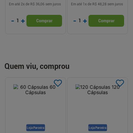
Em até
2
x de
R$ 36,06
sem juros
Em até
1
x de
R$ 48,28
sem juros
-
+
-
+
1
1
Comprar
Comprar
Quem viu, comprou
Loja Parceira
Loja Parceira