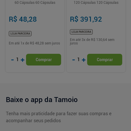
60 Cápsulas 60 Cápsulas
120 Cápsulas 120 Cápsulas
R$ 48,28
R$ 391,92
LOJA PARCEIRA
LOJA PARCEIRA
Em até
3
x de
R$ 130,64
sem
Em até
1
x de
R$ 48,28
sem juros
juros
-
+
-
+
1
1
Comprar
Comprar
Baixe o app da Tamoio
Tenha mais praticidade para fazer suas compras e
acompanhar seus pedidos