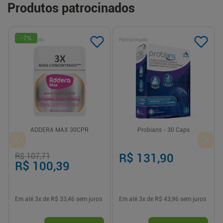
Produtos patrocinados
-
7
%
Patrocinado
Patrocinado
ADDERA MAX 30CPR
Probians - 30 Caps
R$ 107,71
R$ 131,90
R$ 100,39
Em até
3
x de
R$ 33,46
sem juros
Em até
3
x de
R$ 43,96
sem juros