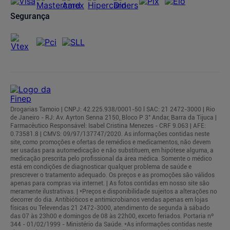
Segurança
Drogarias Tamoio | CNPJ: 42.225.938/0001-50 l SAC: 21 2472-3000 | Rio
de Janeiro - RJ: Av. Ayrton Senna 2150, Bloco P 3° Andar, Barra da Tijuca |
Farmacêutico Responsável: Isabel Cristina Menezes - CRF 9.063 | AFE:
0.73581.8 | CMVS: 09/97/137747/2020. As informações contidas neste
site, como promoções e ofertas de remédios e medicamentos, não devem
ser usadas para automedicação e não substituem, em hipótese alguma, a
medicação prescrita pelo profissional da área médica. Somente o médico
está em condições de diagnosticar qualquer problema de saúde e
prescrever o tratamento adequado. Os preços e as promoções são válidos
apenas para compras via internet. | As fotos contidas em nosso site são
meramente ilustrativas. | *Preços e disponibilidade sujeitos a alterações no
decorrer do dia. Antibióticos e antimicrobianos vendas apenas em lojas
físicas ou Televendas 21 2472-3000, atendimento de segunda à sábado
das 07 às 23h00 e domingos de 08 às 22h00, exceto feriados. Portaria nº
344 - 01/02/1999 - Ministério da Saúde. *As informações contidas neste