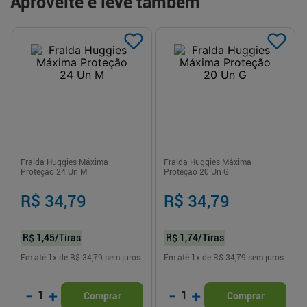
Aproveite e leve também
Fralda Huggies Máxima
Fralda Huggies Máxima
Proteção 24 Un M
Proteção 20 Un G
R$ 34,79
R$ 34,79
R$ 1,45
/Tiras
R$ 1,74
/Tiras
Em até
1
x de
R$ 34,79
sem juros
Em até
1
x de
R$ 34,79
sem juros
-
+
-
+
1
1
Comprar
Comprar