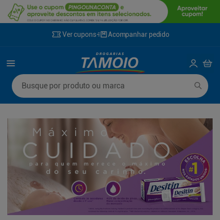
Ver cupons
Acompanhar pedido
Termos mais buscados
Busque por produto ou marca
1
º
lenço umedecido
6
º
fralda g
2
º
fralda
7
º
kit shampoo condicionador
3
º
desodorante
8
º
shampoo
4
º
sabonete líquido
9
º
fralda xxg
5
º
fralda xg
10
º
mounjaro