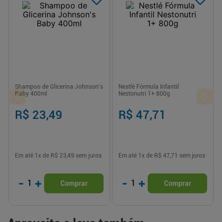
Shampoo de Glicerina Johnson's
Nestlé Fórmula Infantil
Baby 400ml
Nestonutri 1+ 800g
R$ 23,49
R$ 47,71
Em até
1
x de
R$ 23,49
sem juros
Em até
1
x de
R$ 47,71
sem juros
-
+
-
+
1
1
Comprar
Comprar